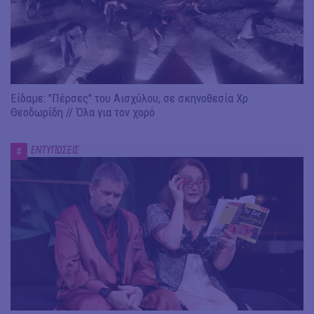
Είδαμε: "Πέρσες" του Αισχύλου, σε σκηνοθεσία Χρ.
Θεοδωρίδη // Όλα για τον χορό
ΕΝΤΥΠΩΣΕΙΣ
#