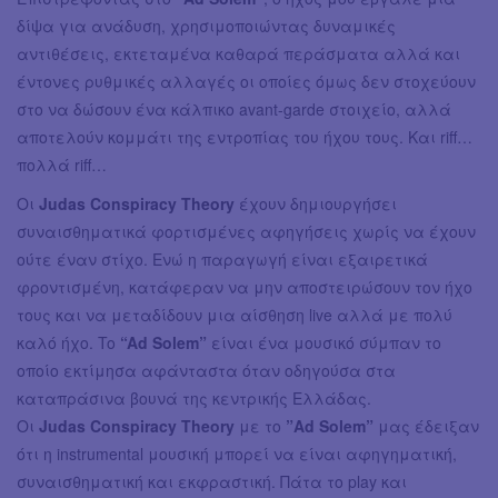
δίψα για ανάδυση, χρησιμοποιώντας δυναμικές
αντιθέσεις, εκτεταμένα καθαρά περάσματα αλλά και
έντονες ρυθμικές αλλαγές οι οποίες όμως δεν στοχεύουν
στο να δώσουν ένα κάλπικο avant-garde στοιχείο, αλλά
αποτελούν κομμάτι της εντροπίας του ήχου τους. Και riff…
πολλά riff…
Οι
Judas Conspiracy Theory
έχουν δημιουργήσει
συναισθηματικά φορτισμένες αφηγήσεις χωρίς να έχουν
ούτε έναν στίχο. Ενώ η παραγωγή είναι εξαιρετικά
φροντισμένη, κατάφεραν να μην αποστειρώσουν τον ήχο
τους και να μεταδίδουν μια αίσθηση live αλλά με πολύ
καλό ήχο. To
“Ad Solem”
είναι ένα μουσικό σύμπαν το
οποίο εκτίμησα αφάνταστα όταν οδηγούσα στα
καταπράσινα βουνά της κεντρικής Ελλάδας.
Οι
Judas Conspiracy Theory
με το
”Ad Solem”
μας έδειξαν
ότι η instrumental μουσική μπορεί να είναι αφηγηματική,
συναισθηματική και εκφραστική. Πάτα το play και