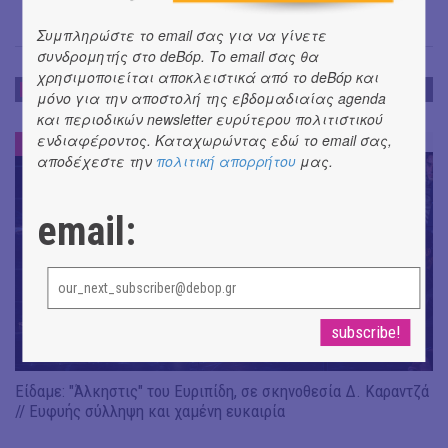
Συμπληρώστε το email σας για να γίνετε
συνδρομητής στο deBόp. Το email σας θα
χρησιμοποιείται αποκλειστικά από το deBόp και
ΕΝΤΥΠΩΣΕΙΣ
μόνο για την αποστολή της εβδομαδιαίας agenda
και περιοδικών newsletter ευρύτερου πολιτιστικού
ενδιαφέροντος. Καταχωρώντας εδώ το email σας,
ΕΝΤΥΠΩΣΕΙΣ
#
αποδέχεστε την
πολιτική απορρήτου
μας.
email:
Είδαμε: "Άλκηστις" του Ευριπίδη, σε σκηνοθεσία Δ. Καραντζά
// Ευφυής σύλληψη και χαμένη ευκαιρία