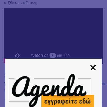
ταξίδεψε μαζί τους.
Facebook:
https://www.facebook.com/JudasConspiracyTheory
Bandcamp:
https://judasconspiracytheory.bandcamp.com/album/ad-
solem
Βαγγέλης Γιαννακόπουλος
→