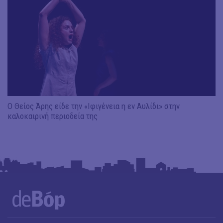
Ο Θείος Άρης είδε την «Ιφιγένεια η εν Αυλίδι» στην
καλοκαιρινή περιοδεία της