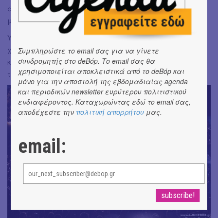
άσπρα μαλλιά πλέον, μοιράστηκαν μοναδικές στιγμές
με όλους όσοι κατάφεραν και βρέθηκαν εκεί.
ΥΓ: Συγκινητικό γεγονός που δεν μπορώ να παραλείψω: οι
χιλιάδες άνθρωποι που δε βρήκαν εισιτήριο και είχαν
Συμπληρώστε το email σας για να γίνετε
συνδρομητής στο deBόp. Το email σας θα
κατακλύσει το Γκάζι περιμετρικά και «παρακολούθησαν»
χρησιμοποιείται αποκλειστικά από το deBόp και
τη συναυλία απέξω!
μόνο για την αποστολή της εβδομαδιαίας agenda
και περιοδικών newsletter ευρύτερου πολιτιστικού
ενδιαφέροντος. Καταχωρώντας εδώ το email σας,
αποδέχεστε την
πολιτική απορρήτου
μας.
email: