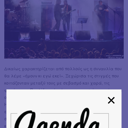
Δικαίως χαρακτηρίζεται από πολλούς ως η συναυλία που
θα λέμε «ήμουν κι εγώ εκεί». Ξεχώρισα τις στιγμές που
κοιτάζονταν μεταξύ τους με σεβασμό και χαρά, τις
φορές που ο Παυλίδης χόρεψε με το γνωστό του τρόπο και
ο Αγγελάκας του τραγουδούσε, τις αναφορές τους στην
Ηριάννα και τον Παύλο Φύσσα -γιατί εκτός των άλλων
εκεί έξω γίνονται πράγματα και θάματα-, τη φοβερή
στιγμή που το πλήθος τραγουδάει και ο Αγγελάκας
κάθεται σε ένα ηχείο και παρακολουθεί. Δυο παιδιά, με