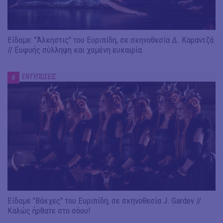
Είδαμε: "Άλκηστις" του Ευριπίδη, σε σκηνοθεσία Δ. Καραντζά
// Ευφυής σύλληψη και χαμένη ευκαιρία
ΕΝΤΥΠΩΣΕΙΣ
#
Είδαμε "Βάκχες" του Ευριπίδη, σε σκηνοθεσία J. Gardev //
Καλώς ήρθατε στο σόου!