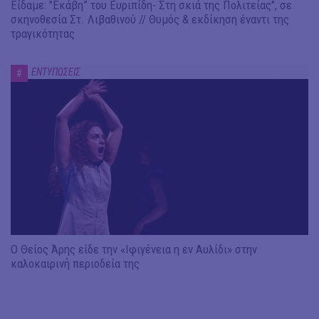
Είδαμε: "Εκάβη” του Ευριπίδη- Στη σκιά της Πολιτείας", σε
σκηνοθεσία Στ. Λιβαθινού // Θυμός & εκδίκηση έναντι της
τραγικότητας
ΕΝΤΥΠΩΣΕΙΣ
#
Ο Θείος Άρης είδε την «Ιφιγένεια η εν Αυλίδι» στην
καλοκαιρινή περιοδεία της