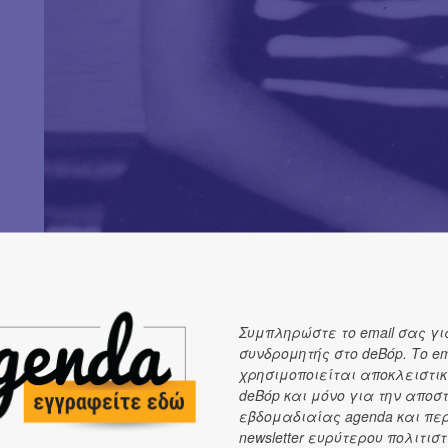
Συμπληρώστε το email σας γι
συνδρομητής στο deBόp. Το em
χρησιμοποιείται αποκλειστικ
Στην έκθεση
Ο μεγάλος περίπατος της Άλκης
παρουσιά
deBόp και μόνο για την αποσ
ανέκδοτα γραπτά και προφορικά ντοκουμέντα, που αποτυ
εβδομαδιαίας agenda και πε
newsletter ευρύτερου πολιτιστ
εποχής της. Αποκαλύπτονται τα έργα και οι μέρες της, ο