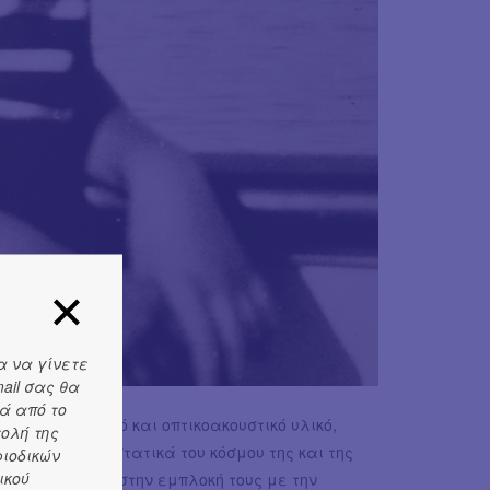
α να γίνετε
ail σας θα
ά από το
ζεται αρχειακό και οπτικοακουστικό υλικό,
τολή της
πώνουν τα συστατικά του κόσμου της και της
ριοδικών
ικού
ι άνθρωποι της στην εμπλοκή τους με την