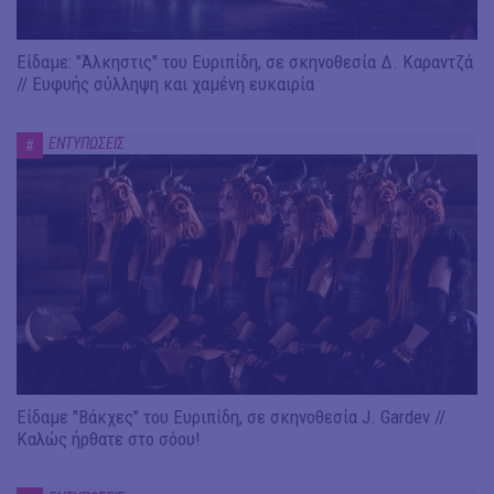
Είδαμε: "Άλκηστις" του Ευριπίδη, σε σκηνοθεσία Δ. Καραντζά
// Ευφυής σύλληψη και χαμένη ευκαιρία
ΕΝΤΥΠΩΣΕΙΣ
#
Είδαμε "Βάκχες" του Ευριπίδη, σε σκηνοθεσία J. Gardev //
Καλώς ήρθατε στο σόου!