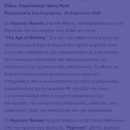
Είδος: Experimental Heavy Rock
Ημερομηνία κυκλοφορίας: 25 Απριλίου 2025
Οι
Hypnotic Nausea
από την Αθήνα, κυκλοφόρησαν στις 25
Απριλίου τον καινούργιο τους δίσκο με τίτλο:
“The Age of Nothing”
. Στο νέο τους album συνεχίζουν την
ιδιαίτερη και διακριτή πορεία που έχουν χαράξει στον
ελληνικό underground ήχο, παρουσιάζοντας ένα έντονα
πολιτικοκοινωνικό concept που πραγματεύεται τις
επιπτώσεις της τεχνολογικής αποξένωσης. Το album, με
βαθιά ατμοσφαιρική προσέγγιση και ηχητικές
αποχρώσεις που εναλλάσσονται μεταξύ ηλεκτρονικής
ατμόσφαιρας και δυναμικών riff, εστιάζει σε έναν
εφιαλτικό κόσμο όπου η τεχνητή νοημοσύνη έχει
καταργήσει την ανθρώπινη επικοινωνία, ωθώντας τoυς
ανθρώπους προς την αποξένωση και την απομόνωση.
Οι
Hypnotic Nausea
σχηματίστηκαν το 2013 στην Αθήνα και
από την πρώτη τους δουλειά,
“Hypnosis”
(2015), έκαναν