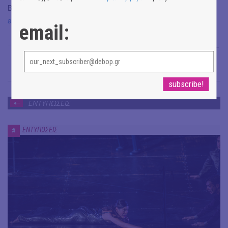
Bandcamp:
https://hypnoticnausea.bandcamp.com/album/the-
age-of-nothing
email:
Βαγγέλης Γιαννακόπουλος
→
ΕΝΤΥΠΩΣΕΙΣ
ΕΝΤΥΠΩΣΕΙΣ
#