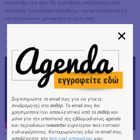
καταλάβει πιο πριν. Σε ένα κόσμο αποξένωσης όσοι
αγαπάμε την μουσική προωθούμε τον κοινοτισμό αλλά
και λατρεύουμε μοναχικές στιγμές που
απολαμβάνουμε album σαν κι αυτό. Το
“The Age of Nothing”
είναι από τα album που αισθάνομαι
τυχερός που έπεσαν στα χέρια μου. Ελπίζω να έρθει και
σύντομα στο πικάπ μου.
Συμπληρώστε το email σας για να γίνετε
συνδρομητής στο deBόp. Το email σας θα
χρησιμοποιείται αποκλειστικά από το deBόp και
μόνο για την αποστολή της εβδομαδιαίας agenda
και περιοδικών newsletter ευρύτερου πολιτιστικού
ενδιαφέροντος. Καταχωρώντας εδώ το email σας,
Facebook:
https://www.facebook.com/hypnoticnausea/
αποδέχεστε την
πολιτική απορρήτου
μας.