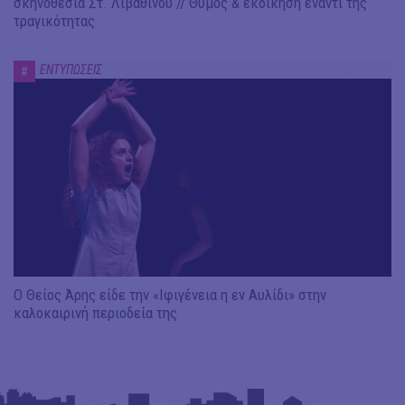
σκηνοθεσία Στ. Λιβαθινού // Θυμός & εκδίκηση έναντι της
τραγικότητας
ΕΝΤΥΠΩΣΕΙΣ
#
Ο Θείος Άρης είδε την «Ιφιγένεια η εν Αυλίδι» στην
καλοκαιρινή περιοδεία της