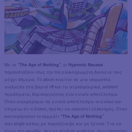
Με το
“The Age of Nothing”
, οι
Hypnotic Nausea
παρουσιάζουν ίσως την πιο ολοκληρωμένη δουλειά τους
μέχρι σήμερα. Tο album κινείται σε μια ισορροπία
ανάμεσα στα βαριά riff και τα ατμοσφαιρικά, ambient
περάσματα, δημιουργώντας ένα ενιαίο αποτέλεσμα.
Όταν αναφέρομαι σε ενιαίο αποτέλεσμα το εννοώ και
επιμένω ότι ο δίσκος πρέπει να ακουστεί ολόκληρος. Όταν
κυκλοφόρησαν το κομμάτι
“The Age of Nothing”
σαν single κάπως με παραξένεψε και με ξένισε. Για να
είμαι πιο ακριβής, δεν με κέρδισε καθόλου. Δεν μπορούσα