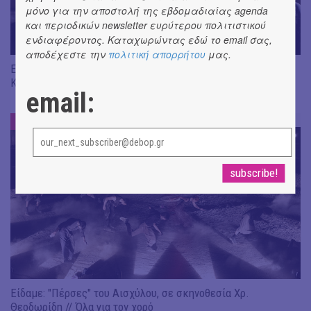
μόνο για την αποστολή της εβδομαδιαίας agenda
και περιοδικών newsletter ευρύτερου πολιτιστικού
ενδιαφέροντος. Καταχωρώντας εδώ το email σας,
αποδέχεστε την
πολιτική απορρήτου
μας.
Είδαμε "Βάκχες" του Ευριπίδη, σε σκηνοθεσία J. Gardev //
Καλώς ήρθατε στο σόου!
email:
ΕΝΤΥΠΩΣΕΙΣ
#
Είδαμε: "Πέρσες" του Αισχύλου, σε σκηνοθεσία Χρ.
Θεοδωρίδη // Όλα για τον χορό