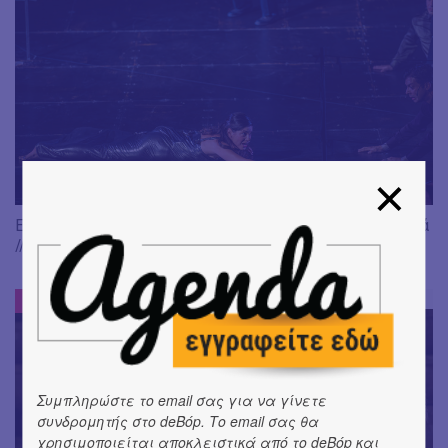
Είδαμε: "Άλκηστις" του Ευριπίδη, σε σκηνοθεσία Δ. Καραντζά
// Ευφυής σύλληψη και χαμένη ευκαιρία
ΕΝΤΥΠΩΣΕΙΣ
#
Συμπληρώστε το email σας για να γίνετε
συνδρομητής στο deBόp. Το email σας θα
χρησιμοποιείται αποκλειστικά από το deBόp και