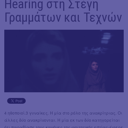
Hearing στη Στέγη
Γραμμάτων και Τεχνών
4 ηθοποιοί.3 γυναίκες. Η μία στο ρόλο της ανακρίτριας. Οι
άλλες δύο ανακρίνονται. Η μία εκ των δύο κατηγορείται
ότι παραβίασε τους κανόνες της φοιτητικής εστίας-έφερε