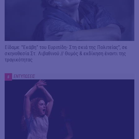
Είδαμε: "Εκάβη” του Ευριπίδη- Στη σκιά της Πολιτείας", σε
σκηνοθεσία Στ. Λιβαθινού // Θυμός & εκδίκηση έναντι της
τραγικότητας
ΕΝΤΥΠΩΣΕΙΣ
#