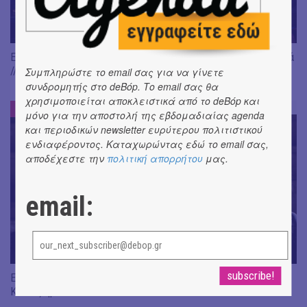
Είδαμε: "Άλκηστις" του Ευριπίδη, σε σκηνοθεσία Δ. Καραντζά
// Ευφυής σύλληψη και χαμένη ευκαιρία
Συμπληρώστε το email σας για να γίνετε
συνδρομητής στο deBόp. Το email σας θα
χρησιμοποιείται αποκλειστικά από το deBόp και
ΕΝΤΥΠΩΣΕΙΣ
#
μόνο για την αποστολή της εβδομαδιαίας agenda
και περιοδικών newsletter ευρύτερου πολιτιστικού
ενδιαφέροντος. Καταχωρώντας εδώ το email σας,
αποδέχεστε την
πολιτική απορρήτου
μας.
email:
Είδαμε "Βάκχες" του Ευριπίδη, σε σκηνοθεσία J. Gardev //
Καλώς ήρθατε στο σόου!