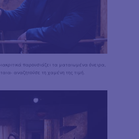
ιακριτικά παρουσιάζει τα ματαιωμένα όνειρα,
άταια- αναζητούσε τη χαμένη της τιμή.