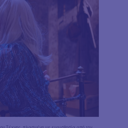
ου Τέχνης, πλασμένη με ευαισθησία από τον