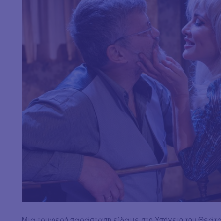
Μια τρυφερή παράσταση είδαμε στο Υπόγειο του Θεάτρ