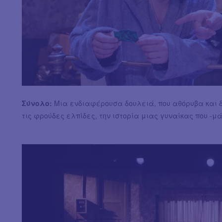
Σύνολο:
Μια ενδιαφέρουσα δουλειά, που αθόρυβα και δ
τις φρούδες ελπίδες, την ιστορία μιας γυναίκας που -μ