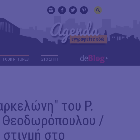
T FOOD N' TUNES
ΣΤΟ ΣΠΙΤΙ
αρκελώνη" του P.
. Θεοδωρόπουλου /
 στιγμή στο