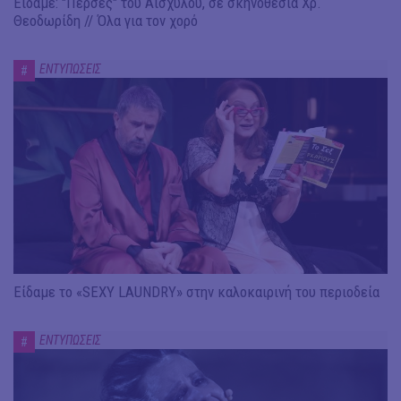
Είδαμε: "Πέρσες" του Αισχύλου, σε σκηνοθεσία Χρ.
Θεοδωρίδη // Όλα για τον χορό
ΕΝΤΥΠΩΣΕΙΣ
#
Είδαμε το «SEXY LAUNDRY» στην καλοκαιρινή του περιοδεία
ΕΝΤΥΠΩΣΕΙΣ
#