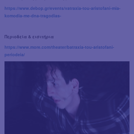
https://www.debop.gr/events/vatraxia-tou-aristofani-mia-
komodia-me-dna-tragodias-
Περιοδεία & εισιτήρια
https://www.more.com/theater/batraxia-tou-aristofani-
periodeia/