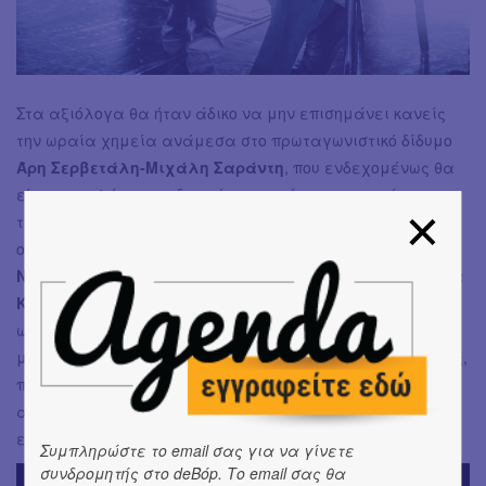
Στα αξιόλογα θα ήταν άδικο να μην επισημάνει κανείς
την ωραία χημεία ανάμεσα στο πρωταγωνιστικό δίδυμο
Άρη Σερβετάλη-Μιχάλη Σαράντη
, που ενδεχομένως θα
είχε μεγαλύτερο ενδιαφέρον να είχαν ερμηνεύσει
τελικά τον αριστοφανικό πυρήνα, την απόδοση όλης της
ομάδας
(Αργύρης Ξάφης, Έκτορας Λιάτσος, Ηλέκτρα
Νικολούζου, Μαίρη Μηνά, Νάνσυ Μπούκλη, Αλεξάνδρα
Καζάζου, Κυριάκος Σαλής Μιχάλης Θεοφάνους)
, τα
ωραιότατα κοστούμια εποχής, που ήταν τόσο ταιριαστά
με τη σύλληψη, τη μεγάλη καρδιά-αποκάλυψη του τέλους,
που σηματοδοτεί και το μήνυμα της παράστασης για
αγάπη. Με μεγαλύτερη και πιο δυναμική παρουσία θα
επιθυμούσαμε τη μουσική του
Constantine Skourlis
.
Συμπληρώστε το email σας για να γίνετε
συνδρομητής στο deBόp. Το email σας θα