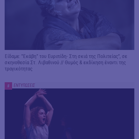
Είδαμε: "Εκάβη” του Ευριπίδη- Στη σκιά της Πολιτείας", σε
σκηνοθεσία Στ. Λιβαθινού // Θυμός & εκδίκηση έναντι της
τραγικότητας
ΕΝΤΥΠΩΣΕΙΣ
#