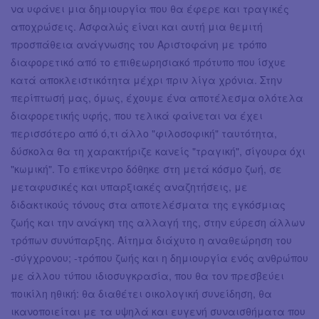
να υφάνει μια δημιουργία που θα έφερε και τραγικές
αποχρώσεις. Ασφαλώς είναι και αυτή μια θεμιτή
προσπάθεια ανάγνωσης του Αριστοφάνη με τρόπο
διαφορετικό από το επιθεωρησιακό πρότυπο που ίσχυε
κατά αποκλειστικότητα μέχρι πριν λίγα χρόνια. Στην
περίπτωσή μας, όμως, έχουμε ένα αποτέλεσμα ολότελα
διαφορετικής υφής, που τελικά φαίνεται να έχει
περισσότερο από ό,τι άλλο "φιλοσοφική" ταυτότητα,
δύσκολα θα τη χαρακτήριζε κανείς "τραγική", σίγουρα όχι
"κωμική". Το επίκεντρο δόθηκε στη μετά κόσμο ζωή, σε
μεταφυσικές και υπαρξιακές αναζητήσεις, με
διδακτικούς τόνους στα αποτελέσματα της εγκόσμιας
ζωής και την ανάγκη της αλλαγή της, στην εύρεση άλλων
τρόπων συνύπαρξης. Αίτημα διάχυτο η αναθεώρηση του
-σύγχρονου; -τρόπου ζωής και η δημιουργία ενός ανθρώπου
με άλλου τύπου ιδιοσυγκρασία, που θα τον πρεσβεύει
ποικίλη ηθική: θα διαθέτει οικολογική συνείδηση, θα
ικανοποιείται με τα υψηλά και ευγενή συναισθήματα που