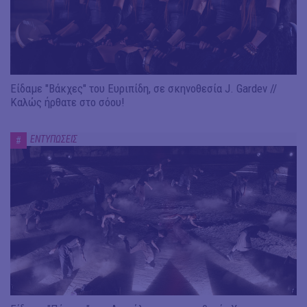
Είδαμε "Βάκχες" του Ευριπίδη, σε σκηνοθεσία J. Gardev //
Καλώς ήρθατε στο σόου!
ΕΝΤΥΠΩΣΕΙΣ
#