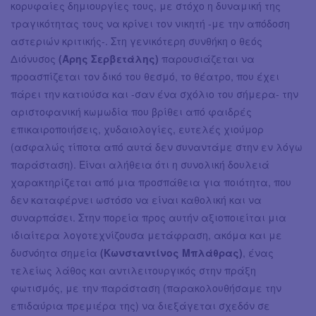
κορυφαίες δημιουργίες τους, με στόχο η δυναμική της
τραγικότητας τους να κρίνει τον νικητή -με την απόδοση
αστεριών κριτικής-. Στη γενικότερη συνθήκη ο θεός
Διόνυσος
(Άρης Σερβετάλης)
παρουσιάζεται να
προασπίζεται τον δικό του θεσμό, το θέατρο, που έχει
πάρει την κατιούσα και -σαν ένα σχόλιο του σήμερα- την
αριστοφανική κωμωδία που βρίθει από φαιδρές
επικαιροποιήσεις, χυδαιολογίες, ευτελές χιούμορ
(ασφαλώς τίποτα από αυτά δεν συναντάμε στην εν λόγω
παράσταση). Είναι αλήθεια ότι η συνολική δουλειά
χαρακτηρίζεται από μια προσπάθεια για ποιότητα, που
δεν καταφέρνει ωστόσο να είναι καθολική και να
συναρπάσει. Στην πορεία προς αυτήν αξιοποιείται μια
ιδιαίτερα λογοτεχνίζουσα μετάφραση, ακόμα και με
δυσνόητα σημεία
(Κωνσταντίνος Μπλάθρας)
, ένας
τελείως λάθος και αντιλειτουργικός στην πράξη
φωτισμός, με την παράσταση (παρακολουθήσαμε την
επιδαύρια πρεμιέρα της) να διεξάγεται σχεδόν σε