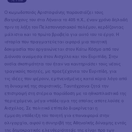
Ο κωμωδοποιός Αριστοφάνης παρουσιάζει τους
Βατράχους
του στα Λήναια το 405 π.Χ., έναν χρόνο δηλαδή
πριν τη λήξη του Πελοποννησιακού πολέμου, κερδίζοντας
μάλιστα και το πρώτο βραβείο για αυτό του το έργο. Η
ιστορία που πραγματεύεται αφορά μια ποιητική
δοκιμασία που οργανώνεται στον Κάτω Κόσμο από τον
Διόνυσο ανάμεσα στον Αισχύλο και τον Ευριπίδη. Στην
ουσία σκοπιμότητα του ήταν να καυτηριάσει τους νέους
τραγικούς ποιητές, με προεξέχοντα τον Ευριπίδη, για
τις ιδέες που φέρουν, εμπνευσμένες κατά κύριο λόγο από
τη δυναμική της σοφιστικής. Ταυτόχρονα ζητά την
επιστροφή στη στέρεα παράδοση με το ηθικοπλαστικό της
περιεχόμενο, μέγα υπόδειγμα της οποίας αποτελούσε ο
Αισχύλος. Σε πολιτικό επίπεδο διακρίνεται η
έμμεση υπόδειξη του ποιητή για επαναφορά στην
ολιγαρχία, αφού η συντριβή της Αθηναϊκής δύναμης εντός
της δημοκρατικής ελευθεριότητάς της είναι προ των