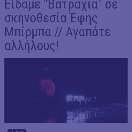
Είδαμε "Βατράχια" σε
σκηνοθεσία Έφης
Μπίρμπα // Αγαπάτε
αλλήλους!