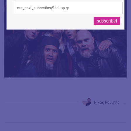
Νίκος Ρουμπής
→