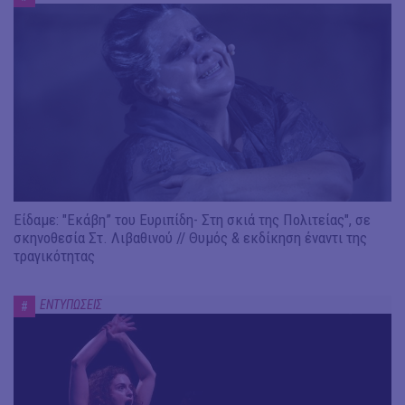
Είδαμε: "Εκάβη” του Ευριπίδη- Στη σκιά της Πολιτείας", σε
σκηνοθεσία Στ. Λιβαθινού // Θυμός & εκδίκηση έναντι της
τραγικότητας
ΕΝΤΥΠΩΣΕΙΣ
#