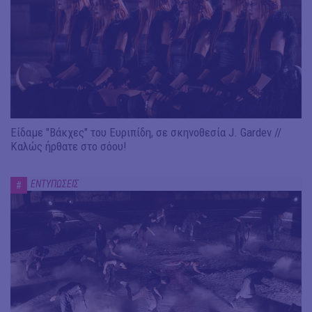
Είδαμε "Βάκχες" του Ευριπίδη, σε σκηνοθεσία J. Gardev //
Καλώς ήρθατε στο σόου!
ΕΝΤΥΠΩΣΕΙΣ
#