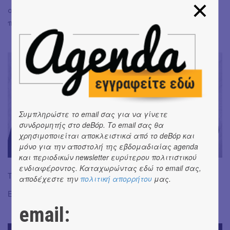
αισθητική. Φεύγει κανείς με ευχάριστη διάθεση και
πλατύ χαμόγελο.
Συμπληρώστε το email σας για να γίνετε
συνδρομητής στο deBόp. Το email σας θα
χρησιμοποιείται αποκλειστικά από το deBόp και
μόνο για την αποστολή της εβδομαδιαίας agenda
και περιοδικών newsletter ευρύτερου πολιτιστικού
ενδιαφέροντος. Καταχωρώντας εδώ το email σας,
Ταυτότητα παράστασης:
εδώ
αποδέχεστε την
πολιτική απορρήτου
μας.
Εισιτήρια:
ΕΔΩ
email: