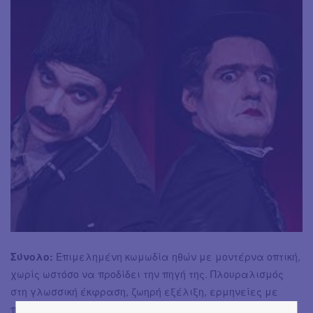
Σύνολο:
Επιμελημένη κωμωδία ηθών με μοντέρνα οπτική,
χωρίς ωστόσο να προδίδει την πηγή της. Πλουραλισμός
στη γλωσσική έκφραση, ζωηρή εξέλιξη, ερμηνείες με
πίστη στο -δύσκολο- εγχείρημα, συνολική