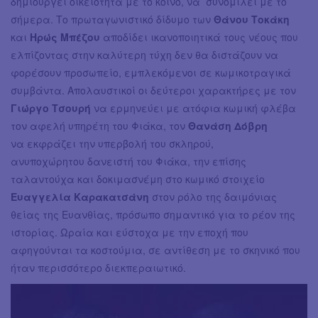
δημιουργεί οικειότητα με το κοινό, να συνομιλεί με το
σήμερα. Το πρωταγωνιστικό δίδυμο των
Θάνου Τοκάκη
και
Ηρώς Μπέζου
αποδίδει ικανοποιητικά τους νέους που
ελπίζοντας στην καλύτερη τύχη δεν θα διστάζουν να
φορέσουν προσωπείο, εμπλεκόμενοι σε κωμικοτραγικά
συμβάντα. Απολαυστικοί οι δεύτεροι χαρακτήρες με τον
Γιώργο Τσουρή
να ερμηνεύει με ατόφια κωμική φλέβα
τον αφελή υπηρέτη του Φιάκα, τον
Θανάση Δόβρη
να εκφράζει την υπερβολή του σκληρού,
ανυποχώρητου δανειστή του Φιάκα, την επίσης
ταλαντούχα και δοκιμασνέμη στο κωμικό στοιχείο
Ευαγγελία Καρακατσάνη
στον ρόλο της δαιμόνιας
θείας της Ευανθίας, πρόσωπο σημαντικό για το ρέον της
ιστορίας. Ωραία και εύστοχα με την εποχή που
αφηγούνται τα κοστούμια, σε αντίθεση με το σκηνικό που
ήταν περισσότερο διεκπεραιωτικό.