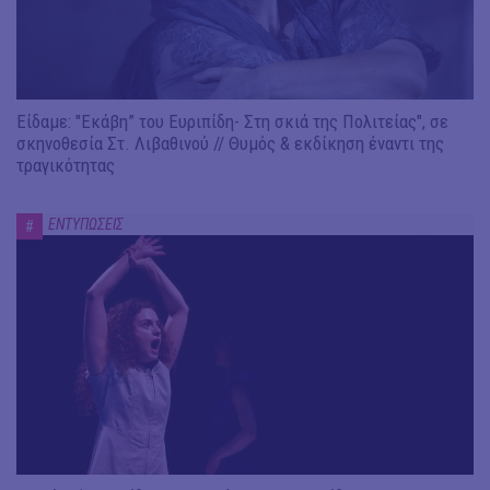
Είδαμε: "Εκάβη” του Ευριπίδη- Στη σκιά της Πολιτείας", σε
σκηνοθεσία Στ. Λιβαθινού // Θυμός & εκδίκηση έναντι της
τραγικότητας
ΕΝΤΥΠΩΣΕΙΣ
#