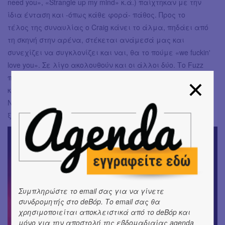
need you», «Strangle up my mind» κ.ά.) παίχτηκαν με την
ίδια ένταση και -όπως κάθε φορά- πάθος. Προς το
τέλος της συναυλίας ο Craig κάνει το άλμα, πηδάει από
τη σκηνή στην αρένα, στέκεται ανάμεσά μας και
συνεχίζει να συγκλονίζει και ναι, θα το πούμε «we fuckin'
love you». Σε λίγο ακολουθούν και οι άλλοι δύο. Το Fuzz
παίρνει φωτιά! Ανάμεσα στον κόσμο με τις κιθάρες
κρατημένες ψηλά το live παίρνει χαρακτήρα ντελίριο.
Ναι, αυτοί είναι οι The Underground Youth. Θα τους βλέπω
ξανά και ξανά και ξανά!
Συμπληρώστε το email σας για να γίνετε
συνδρομητής στο deBόp. Το email σας θα
χρησιμοποιείται αποκλειστικά από το deBόp και
μόνο για την αποστολή της εβδομαδιαίας agenda