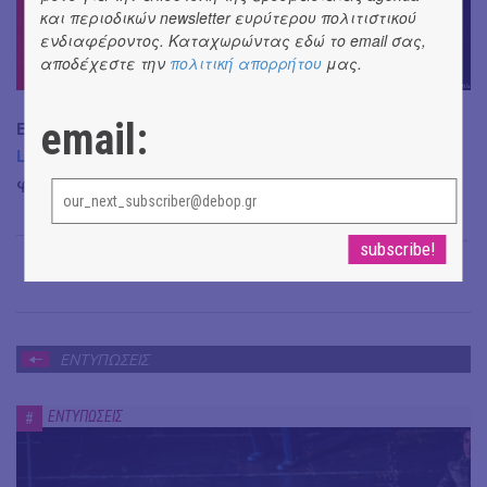
και περιοδικών newsletter ευρύτερου πολιτιστικού
ενδιαφέροντος. Καταχωρώντας εδώ το email σας,
αποδέχεστε την
πολιτική απορρήτου
μας.
email:
Ευχαριστούμε πολύ πολύ τον
Chris Lemonis
-
Chris
Lemonis Photography
για την παραχώρηση των
φωτογραφιών.
Μαρίνα Νοταρά
→
ΕΝΤΥΠΩΣΕΙΣ
ΕΝΤΥΠΩΣΕΙΣ
#