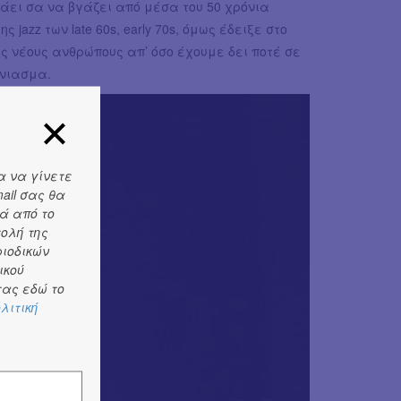
άει σα να βγάζει από μέσα του 50 χρόνια
jazz των late 60s, early 70s, όμως έδειξε στο
ς νέους ανθρώπους απ’ όσο έχουμε δει ποτέ σε
φνιασμα.
α να γίνετε
ail σας θα
ά από το
τολή της
ριοδικών
ικού
ας εδώ το
λιτική