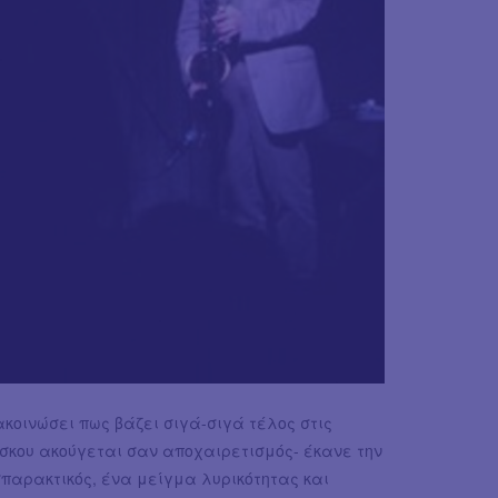
ακοινώσει πως βάζει σιγά-σιγά τέλος στις
δίσκου ακούγεται σαν αποχαιρετισμός- έκανε την
 σπαρακτικός, ένα μείγμα λυρικότητας και