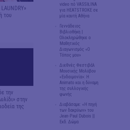
video πό VASSIŁINA
Y LAUNDRY»
για HEATSTROKE σε
ή του
μία καυτή Αθήνα
Γεννάδειος
Βιβλιοθήκη |
Ολοκληρώθηκε ο
Μαθητικός
Διαγωνισμός «Ο
Τόπος μου»
Διεθνές Φεστιβάλ
Μουσικής Μολύβου
«Ευδαιμονία»: Η
Animato και η δύναμη
της συλλογικής
δε την
φωνής
Αυλίδι» στην
Διαβάσαμε: «Η πηγή
ιοδεία της
των δακρύων» του
Jean-Paul Dubois ||
Εκδ. Δώμα