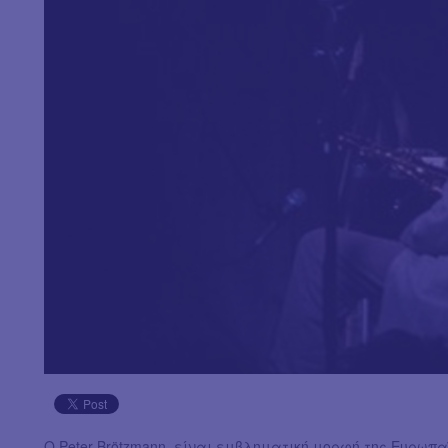
Ο Peter Brötzmann είναι εμβληματική μορφή της Eυρωπαϊκ