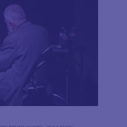
ής free jazz μουσικής- ίσως η πλέον