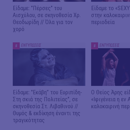
Είδαμε: "Πέρσες" του
Είδαμε το «SEX
Αισχύλου, σε σκηνοθεσία Χρ.
στην καλοκαιριν
Θεοδωρίδη // Όλα για τον
περιοδεία
χορό
ΕΝΤΥΠΩΣΕΙΣ
ΕΝΤΥΠΩΣΕΙΣ
#
#
Είδαμε: "Εκάβη” του Ευριπίδη-
Ο Θείος Άρης εί
Στη σκιά της Πολιτείας", σε
«Ιφιγένεια η εν 
σκηνοθεσία Στ. Λιβαθινού //
καλοκαιρινή περ
Θυμός & εκδίκηση έναντι της
τραγικότητας