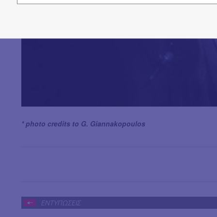
* photo credits to G. Giannakopoulos
ΕΝΤΥΠΩΣΕΙΣ