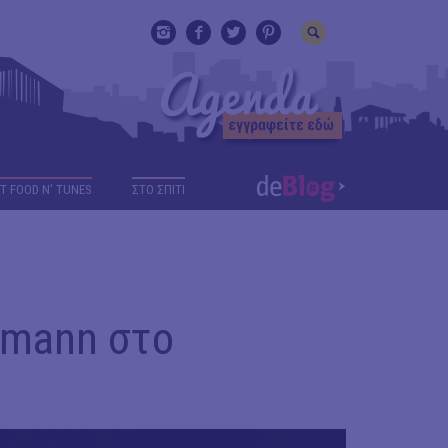
T FOOD N' TUNES
ΣΤΟ ΣΠΙΤΙ
tzmann στο