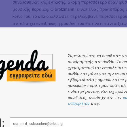
συναισθηματικής έντασης, ακόμη περισσότερο όταν φυσ
μουσικής πορείας. Ο Brötzmann είναι ένας πρωτοπόρος της 
κοινό του, το οποίο άλλωστε περιλάμβανε περισσότερου
αντίστοιχα event, πως η μουσική του θα είναι πάντα ξά
Συμπληρώστε το email σας γι
συνδρομητής στο deBόp. Το em
χρησιμοποιείται αποκλειστικ
deBόp και μόνο για την αποσ
εβδομαδιαίας agenda και πε
newsletter ευρύτερου πολιτιστ
ενδιαφέροντος. Καταχωρώντ
email σας, αποδέχεστε την
πο
απορρήτου
μας.
l: