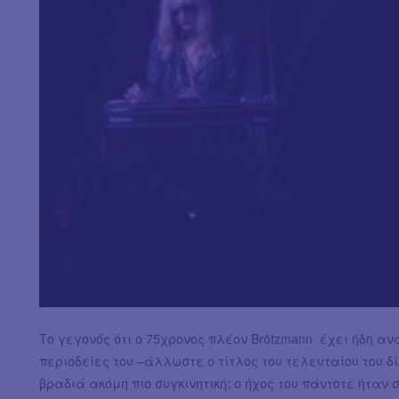
Το γεγονός ότι ο 75χρονος πλέον Brötzmann έχει ήδη αν
περιοδείες του –άλλωστε ο τίτλος του τελευταίου του 
βραδιά ακόμη πιο συγκινητική: ο ήχος του πάντοτε ήταν