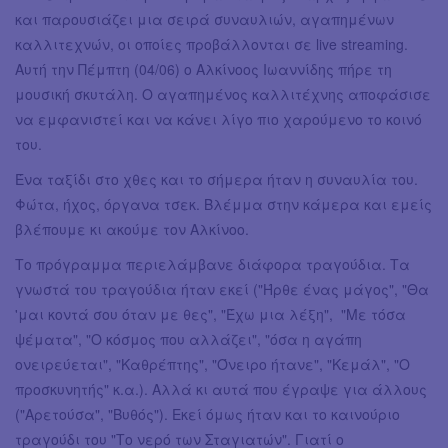
και παρουσιάζει μια σειρά συναυλιών, αγαπημένων
καλλιτεχνών, οι οποίες προβάλλονται σε live streaming.
Αυτή την Πέμπτη (04/06) ο Αλκίνοος Ιωαννίδης πήρε τη
μουσική σκυτάλη. Ο αγαπημένος καλλιτέχνης αποφάσισε
να εμφανιστεί και να κάνει λίγο πιο χαρούμενο το κοινό
του.
Ένα ταξίδι στο χθες και το σήμερα ήταν η συναυλία του.
Φώτα, ήχος, όργανα τσεκ. Βλέμμα στην κάμερα και εμείς
βλέπουμε κι ακούμε τον Αλκίνοο.
Το πρόγραμμα περιελάμβανε διάφορα τραγούδια. Τα
γνωστά του τραγούδια ήταν εκεί ("Ήρθε ένας μάγος", "Θα
'μαι κοντά σου όταν με θες", "Έχω μια λέξη", "Με τόσα
ψέματα", "Ο κόσμος που αλλάζει", "όσα η αγάπη
ονειρεύεται", "Καθρέπτης", "Όνειρο ήτανε", "Κεμάλ", "Ο
προσκυνητής" κ.α.). Αλλά κι αυτά που έγραψε για άλλους
("Αρετούσα", "Βυθός"). Εκεί όμως ήταν και το καινούριο
τραγούδι του "Το νερό των Σταγιατών". Γιατί ο