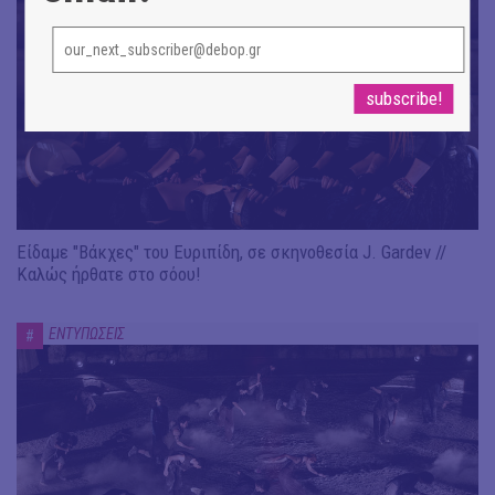
Είδαμε "Βάκχες" του Ευριπίδη, σε σκηνοθεσία J. Gardev //
Καλώς ήρθατε στο σόου!
ΕΝΤΥΠΩΣΕΙΣ
#