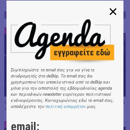
ΕΝΤΥΠΩΣΕΙΣ
ΕΝΤΥΠΩΣΕΙΣ
#
Συμπληρώστε το email σας για να γίνετε
συνδρομητής στο deBόp. Το email σας θα
χρησιμοποιείται αποκλειστικά από το deBόp και
μόνο για την αποστολή της εβδομαδιαίας agenda
και περιοδικών newsletter ευρύτερου πολιτιστικού
ενδιαφέροντος. Καταχωρώντας εδώ το email σας,
Είδαμε: "Άλκηστις" του Ευριπίδη, σε σκηνοθεσία Δ. Καραντζά
αποδέχεστε την
πολιτική απορρήτου
μας.
// Ευφυής σύλληψη και χαμένη ευκαιρία
email:
ΕΝΤΥΠΩΣΕΙΣ
#