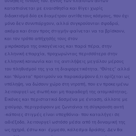
συνήθεις τύπους του. Εντός των πλαισίων αυτών
καταπιάνεται με ευαισθησία και θίγει χωρίς
διδακτισμό δύο εκ διαμέτρου αντίθετους κόσμους, που όχι
μόνο δεν συνυπάρχουν, αλλά συγκρούονται σφοδρά,
ακόμα και όταν προς στιγμήν φαίνεται να τα βρίσκουν,
και τον τρόπο απήχησής τους στον
μικρόκοσμο της οικογένειας και παρά πέρα, στην
ελληνική επαρχία, προχωρώντας περισσότερο στην
ελληνική κοινωνία και τις αντιλήψεις μεγάλου μέρους
του πληθυσμού της για τη διαφορετικότητα. “Θύτες” αλλά
και “θύματα” προτιμούν να παρακάμψουν ό,τι ορίζεται ως
υπόληψη, να δώσουν χώρο στη ντροπή, που εν προκειμένω
λειτουργεί ως σιωπή και μη παραδοχή της ατομικότητας.
Εικόνες και περιστατικά δοσμένα με ένταση, άλλοτε με
χιούμορ, περιγράφουν με ζωντάνια τη σύγκρουση αυτή
-κάποιες στιγμές είναι υποχθόνια- που καταλήγει σε
αδιέξοδο, λειτουργεί ωστόσο μέσα από τη δυναμική της
ως ηχηρό, έστω και έμμεσο, κάλεσμα δράσης. Δεν θα