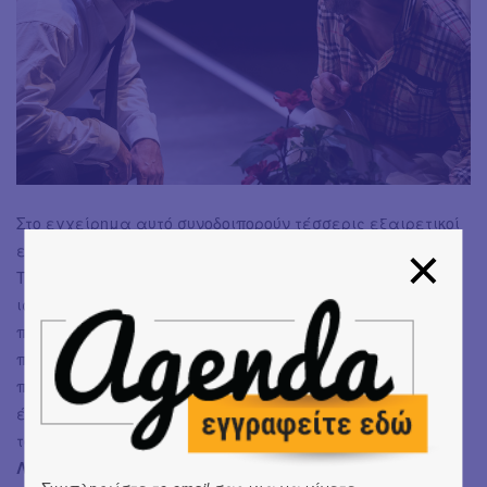
Στο εγχείρημα αυτό συνοδοιπορούν τέσσερις εξαιρετικοί
ερμηνευτές. Ο
Αντώνης Πριμηκύρης,
υποδυόμενος τον
Τομ, στέκεται ικανοποιητικά -όσο μάλιστα εξελίσσεται η
ιστορία εντάσσεται ακόμα βαθύτερα- στον ρόλο του
πετυχημένου gay που έρχεται να γνωρίσει τον κόσμο του
πρώην συντρόφου του, με όλες τις προεκτάσεις που θα
προκύψουν στην πορεία και θα τον μετατρέψουν σε
έρμαιο ενός νέου πάθους με τον πανομοιότυπο αδερφό
του εκλιπόντος, τον Φράγκο -τον υποδύεται θαυμάσια ο
Λευτέρης Πολυχρόνης,
που δε θα ήταν άδικο να πούμε