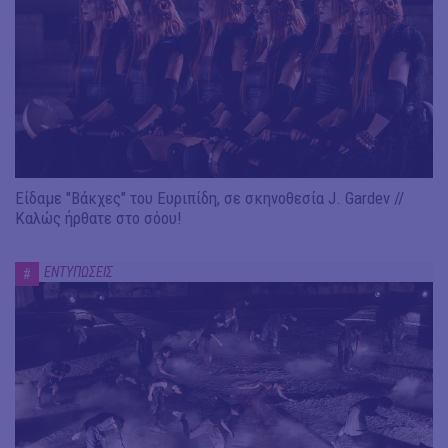
Είδαμε "Βάκχες" του Ευριπίδη, σε σκηνοθεσία J. Gardev //
Καλώς ήρθατε στο σόου!
ΕΝΤΥΠΩΣΕΙΣ
#