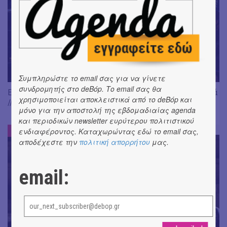
Συμπληρώστε το email σας για να γίνετε
συνδρομητής στο deBόp. Το email σας θα
Είδαμε: "Άλκηστις" του Ευριπίδη, σε σκηνοθεσία Δ. Καραντζά
χρησιμοποιείται αποκλειστικά από το deBόp και
// Ευφυής σύλληψη και χαμένη ευκαιρία
μόνο για την αποστολή της εβδομαδιαίας agenda
και περιοδικών newsletter ευρύτερου πολιτιστικού
ΕΝΤΥΠΩΣΕΙΣ
ενδιαφέροντος. Καταχωρώντας εδώ το email σας,
#
αποδέχεστε την
πολιτική απορρήτου
μας.
email: