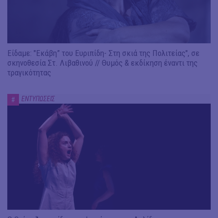
Είδαμε: "Εκάβη” του Ευριπίδη- Στη σκιά της Πολιτείας", σε
σκηνοθεσία Στ. Λιβαθινού // Θυμός & εκδίκηση έναντι της
τραγικότητας
ΕΝΤΥΠΩΣΕΙΣ
#