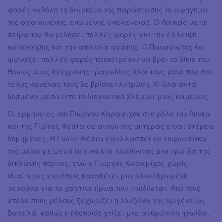
φορές καθόλη τη διάρκεια της παράστασης το αφήγημα
της αγαπημένης, ενωμένης οικογένειας. Ο Λουκάς με τη
σειρά του θα μιλήσει πολλές φορές για την έλλειψη
κατανόησης και την απουσία αγάπης. Ο Παναγιώτης θα
φωνάξει πολλές φορές προκειμένου να βρει το δίκιο του.
Ήρωες μιας σύγχρονης τραγωδίας όλοι τους μόνο που στο
τέλος κανένας τους δε βρίσκει λύτρωση. Κι όλα αυτά
δοσμένα μέσα από το διογκωτικό βλέμμα μιας κάμερας.
Οι ερμηνείες του Γιώργου Καραμίχου στο ρόλο του Λουκά
και της Γιώτας Φέστα σε αυτόν της μητέρας είναι στέρεα
δομημένες. Η Γιώτα Φέστα εναλλάσσει τα εκφραστικά
της μέσα με μεγάλη ευκολία πλάθοντας μια ηρωίδα της
διπλανής πόρτας, ενώ ο Γιώργος Καραμίχος χωρίς
ιδιαίτερες εντάσεις καταθέτει μια ολοκληρωμένη
περσόνα για το χάρτινο ήρωα που υποδύεται. Από τους
υπόλοιπους ρόλους ξεχωρίζει η Σουζάνα της Ιφιγένειας
Βαρελά, καθώς η ηθοποιός χτίζει μια ανθρώπινη ηρωίδα,