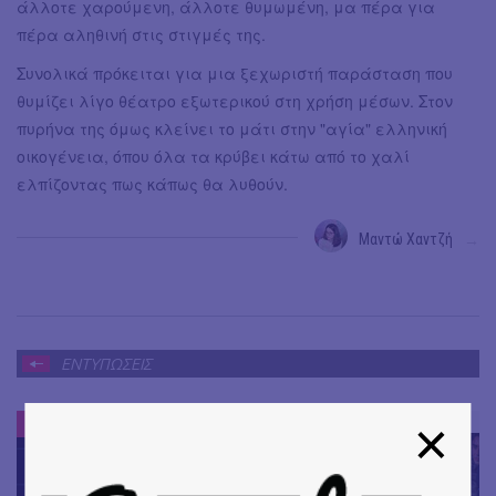
άλλοτε χαρούμενη, άλλοτε θυμωμένη, μα πέρα για
πέρα αληθινή στις στιγμές της.
Συνολικά πρόκειται για μια ξεχωριστή παράσταση που
θυμίζει λίγο θέατρο εξωτερικού στη χρήση μέσων. Στον
πυρήνα της όμως κλείνει το μάτι στην "αγία" ελληνική
οικογένεια, όπου όλα τα κρύβει κάτω από το χαλί
ελπίζοντας πως κάπως θα λυθούν.
Μαντώ Χαντζή
→
ΕΝΤΥΠΩΣΕΙΣ
ΕΝΤΥΠΩΣΕΙΣ
#