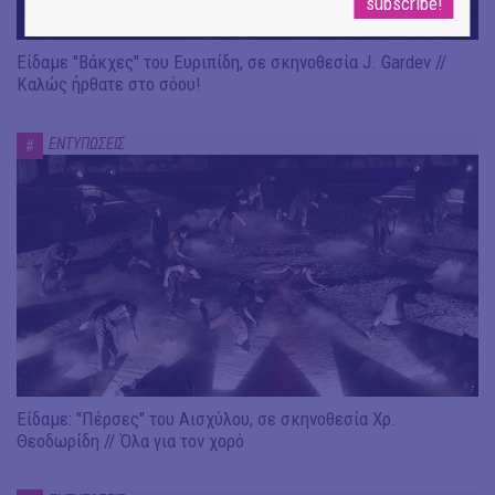
Είδαμε "Βάκχες" του Ευριπίδη, σε σκηνοθεσία J. Gardev //
Καλώς ήρθατε στο σόου!
ΕΝΤΥΠΩΣΕΙΣ
#
Είδαμε: "Πέρσες" του Αισχύλου, σε σκηνοθεσία Χρ.
Θεοδωρίδη // Όλα για τον χορό