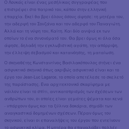
Ο Λουκάς είναι ένας μεσήλικας συγγραφέας που
επιστρέφει στο πατρικό του, κάπου στην ελληνική
επαρχία. Εκεί θα βρει όλους όσους άφησε: τη μητέρα του,
την αδερφή του Σουζάνα και τον αδερφό του Παναγιώτη.
Αλλά και τη νύφη του, Καίτη. Και δύο ανιψιά εκ των
οποίων το ένα συνονόματό του. Θα βρει όμως κι όλα όσα
άφησε, δηλαδή την εγκλωβιστική αγάπη, την απόρριψη,
την έλλειψη σεβασμού και κατανόησης, τη ματαίωση.
Ο σκηνοθέτης Κωνσταντίνος Βασιλακόπουλος στήνει ένα
ασφυκτικό σκηνικό όπως ακριβώς ασφυκτικό είναι και το
έργο του Jean-Luc Lagarce, το οποίο απετέλεσε το σκελετό
της παράστασης. Ένα αρχιτεκτονικό σκαρίφημα με
νάιλον είναι το σπίτι, αντικατοπρισμός των σχέσεων των
ανθρώπων του, οι οποίες είναι γεμάτες ψέματα και κενά
- υπάρχουν όμως και τα ξύλινα δοκάρια, σημάδι των
αναγκαστικά δομημένων σχέσεων. Πέραν όμως του
σκηνικού, είναι οι επαναλήψεις του έργου που εντείνουν
το ασφυκτικό κλίμα. Η μητέρα θα επαναλάβει πολλές