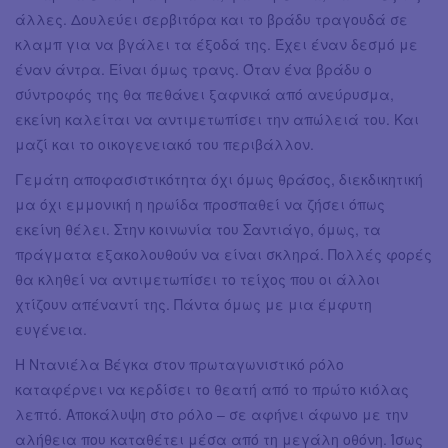
άλλες. Δουλεύει σερβιτόρα και το βράδυ τραγουδά σε
κλαμπ για να βγάλει τα έξοδά της. Έχει έναν δεσμό με
έναν άντρα. Είναι όμως τρανς. Όταν ένα βράδυ ο
σύντροφός της θα πεθάνει ξαφνικά από ανεύρυσμα,
εκείνη καλείται να αντιμετωπίσει την απώλειά του. Και
μαζί και το οικογενειακό του περιβάλλον.
Γεμάτη αποφασιστικότητα όχι όμως θράσος, διεκδικητική
μα όχι εμμονική η ηρωίδα προσπαθεί να ζήσει όπως
εκείνη θέλει. Στην κοινωνία του Σαντιάγο, όμως, τα
πράγματα εξακολουθούν να είναι σκληρά. Πολλές φορές
θα κληθεί να αντιμετωπίσει το τείχος που οι άλλοι
χτίζουν απέναντί της. Πάντα όμως με μια έμφυτη
ευγένεια.
Η Ντανιέλα Βέγκα στον πρωταγωνιστικό ρόλο
καταφέρνει να κερδίσει το θεατή από το πρώτο κιόλας
λεπτό. Αποκάλυψη στο ρόλο – σε αφήνει άφωνο με την
αλήθεια που καταθέτει μέσα από τη μεγάλη οθόνη. Ίσως