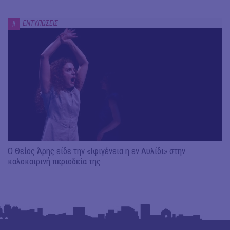
ΕΝΤΥΠΩΣΕΙΣ
#
Ο Θείος Άρης είδε την «Ιφιγένεια η εν Αυλίδι» στην
καλοκαιρινή περιοδεία της