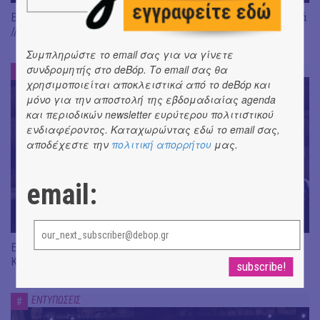
Είδαμε: "Άλκηστις" του Ευριπίδη, σε σκηνοθεσία Δ. Καραντζά
// Ευφυής σύλληψη και χαμένη ευκαιρία
Συμπληρώστε το email σας για να γίνετε
συνδρομητής στο deBόp. Το email σας θα
ΕΝΤΥΠΩΣΕΙΣ
#
χρησιμοποιείται αποκλειστικά από το deBόp και
μόνο για την αποστολή της εβδομαδιαίας agenda
και περιοδικών newsletter ευρύτερου πολιτιστικού
ενδιαφέροντος. Καταχωρώντας εδώ το email σας,
αποδέχεστε την
πολιτική απορρήτου
μας.
email:
Είδαμε "Βάκχες" του Ευριπίδη, σε σκηνοθεσία J. Gardev //
Καλώς ήρθατε στο σόου!
ΕΝΤΥΠΩΣΕΙΣ
#