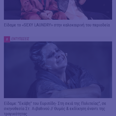
Είδαμε το «SEXY LAUNDRY» στην καλοκαιρινή του περιοδεία
ΕΝΤΥΠΩΣΕΙΣ
#
Είδαμε: "Εκάβη” του Ευριπίδη- Στη σκιά της Πολιτείας", σε
σκηνοθεσία Στ. Λιβαθινού // Θυμός & εκδίκηση έναντι της
τραγικότητας