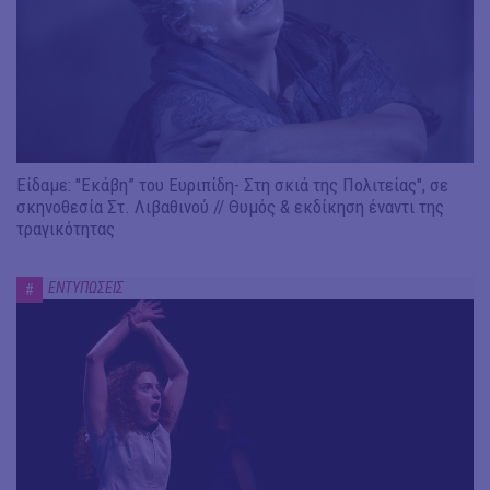
Είδαμε: "Εκάβη” του Ευριπίδη- Στη σκιά της Πολιτείας", σε
σκηνοθεσία Στ. Λιβαθινού // Θυμός & εκδίκηση έναντι της
τραγικότητας
ΕΝΤΥΠΩΣΕΙΣ
#