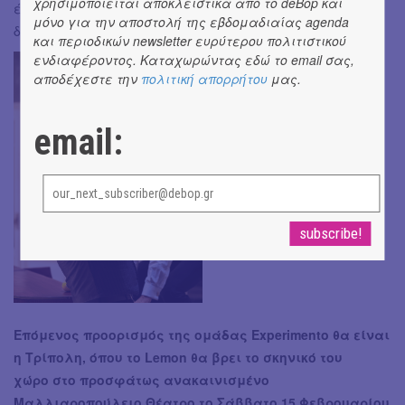
χρησιμοποιείται αποκλειστικά από το deBόp και
έχει έτοιμη μια καλή ιστορία και κάποιον για να του τη
μόνο για την αποστολή της εβδομαδιαίας agenda
διηγηθεί» .
και περιοδικών newsletter ευρύτερου πολιτιστικού
ενδιαφέροντος. Καταχωρώντας εδώ το email σας,
αποδέχεστε την
πολιτική απορρήτου
μας.
email:
Επόμενος προορισμός της ομάδας Experimento θα είναι
η Τρίπολη, όπου το Lemon θα βρει το σκηνικό του
χώρο στο προσφάτως ανακαινισμένο
Μαλλιαροπούλειο Θέατρο το Σάββατο 15 Φεβρουαρίου