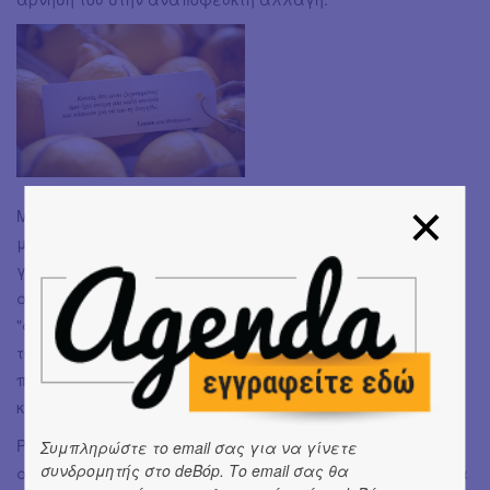
Μία σουρεάλ παράσταση με ρεαλισμό που περνάει το
μήνυμα πως η ζωή όπως και ο ωκεανός του Ντάνι είναι
γεμάτη εναλλαγές -φουρτούνες, καταιγίδες μα και
απίστευτες ξαστεριές. Ή οχυρώνεσαι μέσα στην τέλεια
"φούσκα" σου ή κατεβαίνεις με θάρρος τα τρία σκαλιά
του "¨πλοίου" και αρχίζεις να πονάς, να μαθαίνεις νέα
πράγματα, να ταξιδεύεις, να ζεις. Η επιλογή είναι
καθαρά δική σου.
Ρομαντικός, αισιόδοξος ή πεσσιμιστής όλα είναι
Συμπληρώστε το email σας για να γίνετε
συνδρομητής στο deBόp. Το email σας θα
αποδεκτά άλλωστε «Κανείς δεν είναι ξεγραμμένος άμα