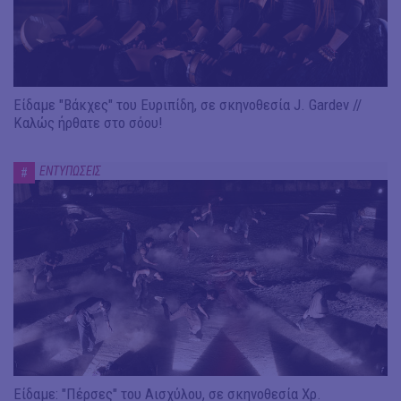
Είδαμε "Βάκχες" του Ευριπίδη, σε σκηνοθεσία J. Gardev //
Καλώς ήρθατε στο σόου!
ΕΝΤΥΠΩΣΕΙΣ
#
Είδαμε: "Πέρσες" του Αισχύλου, σε σκηνοθεσία Χρ.