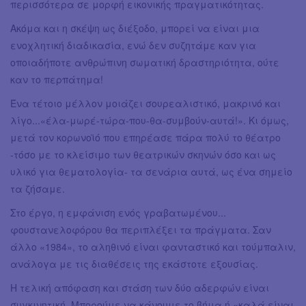
περισσότερα σε μορφή εικονικής πραγματικότητας.
Ακόμα και η σκέψη ως διέξοδο, μπορεί να είναι μια
ενοχλητική διαδικασία, ενώ δεν συζητάμε καν για
οποιαδήποτε ανθρώπινη σωματική δραστηριότητα, ούτε
καν το περπάτημα!
Ένα τέτοιο μέλλον μοιάζει σουρεαλιστικό, μακρινό και
λίγο...«έλα-μωρέ-τώρα-που-θα-συμβούν-αυτά!». Κι όμως,
μετά τον κορωνοϊό που επηρέασε πάρα πολύ το θέατρο
-τόσο με το κλείσιμο των θεατρικών σκηνών όσο και ως
υλικό για θεματολογία- τα σενάρια αυτά, ως ένα σημείο
τα ζήσαμε.
Στο έργο, η εμφάνιση ενός γραβατωμένου...
φουστανελοφόρου θα περιπλέξει τα πράγματα. Σαν
άλλο «1984», το αληθινό είναι φανταστικό και τούμπαλιν,
ανάλογα με τις διαθέσεις της εκάστοτε εξουσίας.
Η τελική απόφαση και στάση των δύο αδερφών είναι
συγκινητική. Μπορούμε να κάνουμε το βήμα ή «καλά είναι