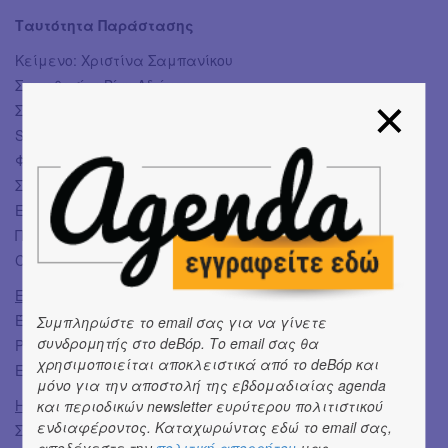
Ταυτότητα Παράστασης
Κείμενο: Χριστίνα Σαμπανίκου
Σκηνοθεσία: Βίκυ Αδάμου
Σκηνικά- Κοστούμια: Lazy Boy*
Sound Design: Σταύρος Γιαννουλάδης
Φωτισμοί/Φωτογραφίες: Xριστίνα Φυλακτοπούλου
Σχεδιασμός Aφίσας: Σπύρος Κοντογιώργης
Eπικοινωνία /Προώθηση παράστασης: Nταίζη Λεμπέση
Παραγωγή: Vault Theatre Plus και Life After Death Theatre
Company
Ερμηνεύουν
:
Έλσα: Κική Μαυρίδου
Συμπληρώστε το email σας για να γίνετε
συνδρομητής στο deBόp. Το email σας θα
Ρόζα: Χριστίνα Σαμπανίκου
χρησιμοποιείται αποκλειστικά από το deBόp και
Επισκέπτης: Παναγιώτης Δελαβίνιας
μόνο για την αποστολή της εβδομαδιαίας agenda
Ημέρες και ώρες παραστάσεων:
και περιοδικών newsletter ευρύτερου πολιτιστικού
ενδιαφέροντος. Καταχωρώντας εδώ το email σας,
Σάββατο 18:15 | Kυριακή 21:15
αποδέχεστε την
πολιτική απορρήτου
μας.