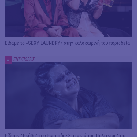
Είδαμε το «SEXY LAUNDRY» στην καλοκαιρινή του περιοδεία
ΕΝΤΥΠΩΣΕΙΣ
#
Είδαμε: "Εκάβη” του Ευριπίδη- Στη σκιά της Πολιτείας", σε