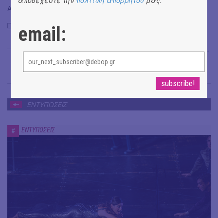
Aπό 16 Μαρτίου έως 28 Απριλίου
Πληροφορίες – κρατήσεις:
2130356472 και
εδώ
email:
Άρης Γαβριελάτος
→
ΕΝΤΥΠΩΣΕΙΣ
ΕΝΤΥΠΩΣΕΙΣ
#