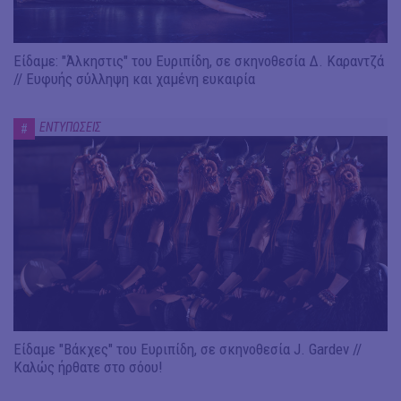
Είδαμε: "Άλκηστις" του Ευριπίδη, σε σκηνοθεσία Δ. Καραντζά
// Ευφυής σύλληψη και χαμένη ευκαιρία
ΕΝΤΥΠΩΣΕΙΣ
#
Είδαμε "Βάκχες" του Ευριπίδη, σε σκηνοθεσία J. Gardev //
Καλώς ήρθατε στο σόου!