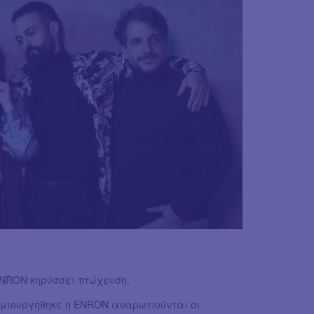
ENRON κηρύσσει πτώχευση.
ημιουργήθηκε η ENRON αναρωτιούνται οι