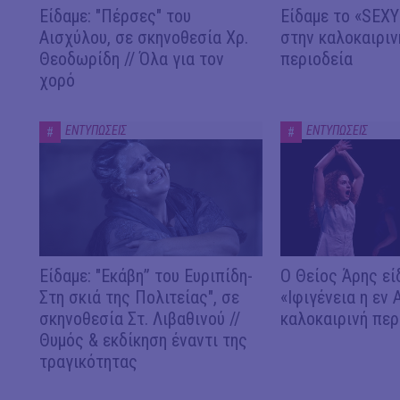
Είδαμε: "Πέρσες" του
Είδαμε το «SEX
Αισχύλου, σε σκηνοθεσία Χρ.
στην καλοκαιριν
Θεοδωρίδη // Όλα για τον
περιοδεία
χορό
ΕΝΤΥΠΩΣΕΙΣ
ΕΝΤΥΠΩΣΕΙΣ
#
#
Είδαμε: "Εκάβη” του Ευριπίδη-
Ο Θείος Άρης εί
Στη σκιά της Πολιτείας", σε
«Ιφιγένεια η εν 
σκηνοθεσία Στ. Λιβαθινού //
καλοκαιρινή περ
Θυμός & εκδίκηση έναντι της
τραγικότητας