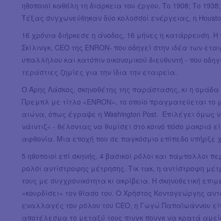
ηθοποιοί καθόλη τη διάρκεια του έργου. Το 1908; Το 1938;
Τέξας συγχωνεύθηκαν δύο κολοσσοί ενέργειας, η Houston N
16 χρόνια διήρκεσε η άνοδος, 16 μήνες η κατάρρευση. Η
Σκίλινγκ, CEO της ENRON- που οδηγεί στην ιδέα των εται
υπαλλήλου και κατόπιν οικονομικού διευθυντή - που οδηγ
τεράστιες ζημίες για την ίδια την εταιρεία.
Ο Άρης Λάσκος, σκηνοθέτης της παράστασης, κι η ομάδα 
Πρεμπλ με τίτλο «ENRON», το οποίο πραγματεύεται το 
αιώνα, όπως έγραψε η Washington Post. Επιλέγει όμως ν
νάιντιζ» - θέλοντας να θυμίσει στο κοινό πόσο μακριά 
αφθονία. Μια εποχή που σε παγκόσμιο επίπεδο υπήρξε χ
5 ηθοποιοί επί σκηνής. 4 βασικοί ρόλοι και πάμπολλοι π
ρολόι αντίστροφης μέτρησης. Τικ τακ, η αντίστροφη μέτ
τους με συγχρονικότητα κι ακρίβεια. Η σκηνοθετική επι
«κουρδίσει» τον θίασο του. Ο Χρήστος Κοντογεώργης αντ
εναλλαγές του ρόλου του CEO, η Γωγώ Παπαϊωάννου είν
αποτέλεσμα το μεταξύ τους πινγκ πονγκ να κρατά αμεί