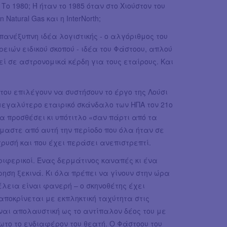
 Το 1980; Ή ήταν το 1985 όταν στο Χιούστον του
atural Gas και η InterNorth;
 πανέξυπνη ιδέα λογιστικής - ο αλγόριθμος του
ρειών ειδικού σκοπού - ιδέα του Φάστοου, απλού
εί σε αστρονομικά κέρδη για τους εταίρους. Και
του επιλέγουν να συστήσουν το έργο της Λούσι
μεγαλύτερο εταιρικό σκάνδαλο των ΗΠΑ τον 21ο
α προσθέσει κι υπότιτλο «σαν πάρτι από τα
είμαστε από αυτή την περίοδο που όλα ήταν σε
ρυσή και που έχει περάσει ανεπιστρεπτί.
εριφερικοί. Ένας δερμάτινος καναπές κι ένα
ρηση ξεκινά. Κι όλα πρέπει να γίνουν στην ώρα
μέλεια είναι φανερή – ο σκηνοθέτης έχει
αποκρίνεται με εκπληκτική ταχύτητα στις
αι απολαυστική ως το αντίπαλον δέος του με
ωτο το ενδιαφέρον του θεατή. Ο Φάστοου του