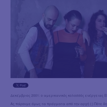
Δεκέμβριος 2001: ο αμερικανικός κολοσσός ενέργειας 
Ας πάρουμε όμως τα πράγματα από την αρχή (;) Πότε δ