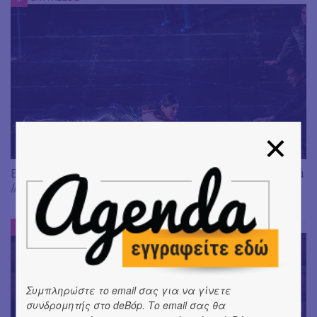
Είδαμε: "Άλκηστις" του Ευριπίδη, σε σκηνοθεσία Δ. Καραντζά
// Ευφυής σύλληψη και χαμένη ευκαιρία
ΕΝΤΥΠΩΣΕΙΣ
#
Συμπληρώστε το email σας για να γίνετε
συνδρομητής στο deBόp. Το email σας θα