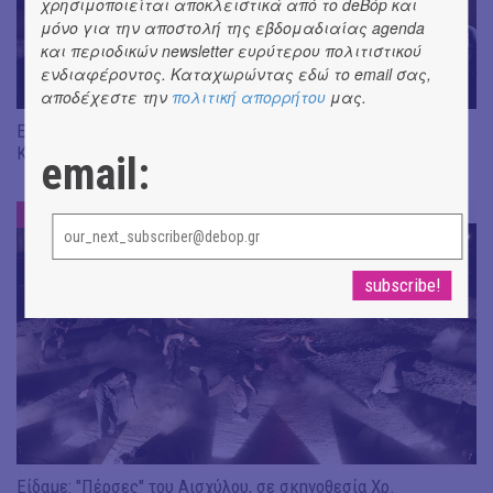
χρησιμοποιείται αποκλειστικά από το deBόp και
μόνο για την αποστολή της εβδομαδιαίας agenda
και περιοδικών newsletter ευρύτερου πολιτιστικού
ενδιαφέροντος. Καταχωρώντας εδώ το email σας,
αποδέχεστε την
πολιτική απορρήτου
μας.
Είδαμε "Βάκχες" του Ευριπίδη, σε σκηνοθεσία J. Gardev //
Καλώς ήρθατε στο σόου!
email:
ΕΝΤΥΠΩΣΕΙΣ
#
Είδαμε: "Πέρσες" του Αισχύλου, σε σκηνοθεσία Χρ.