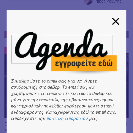
Νίκος Ρουμπής
→
ΕΝΤΥΠΩΣΕΙΣ
ΕΝΤΥΠΩΣΕΙΣ
#
Συμπληρώστε το email σας για να γίνετε
συνδρομητής στο deBόp. Το email σας θα
χρησιμοποιείται αποκλειστικά από το deBόp και
μόνο για την αποστολή της εβδομαδιαίας agenda
και περιοδικών newsletter ευρύτερου πολιτιστικού
ενδιαφέροντος. Καταχωρώντας εδώ το email σας,
αποδέχεστε την
πολιτική απορρήτου
μας.
Είδαμε: "Άλκηστις" του Ευριπίδη, σε σκηνοθεσία Δ. Καραντζά
// Ευφυής σύλληψη και χαμένη ευκαιρία