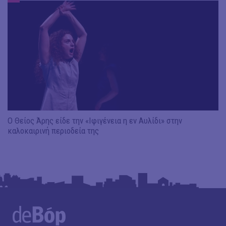
Ο Θείος Άρης είδε την «Ιφιγένεια η εν Αυλίδι» στην
καλοκαιρινή περιοδεία της