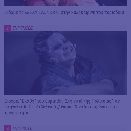
Είδαμε το «SEXY LAUNDRY» στην καλοκαιρινή του περιοδεία
ΕΝΤΥΠΩΣΕΙΣ
#
Είδαμε: "Εκάβη” του Ευριπίδη- Στη σκιά της Πολιτείας", σε
σκηνοθεσία Στ. Λιβαθινού // Θυμός & εκδίκηση έναντι της
τραγικότητας
ΕΝΤΥΠΩΣΕΙΣ
#