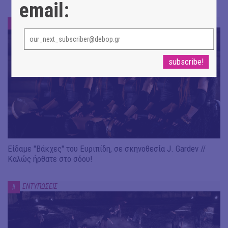
email:
ΕΝΤΥΠΩΣΕΙΣ
#
Είδαμε "Βάκχες" του Ευριπίδη, σε σκηνοθεσία J. Gardev //
Καλώς ήρθατε στο σόου!
ΕΝΤΥΠΩΣΕΙΣ
#