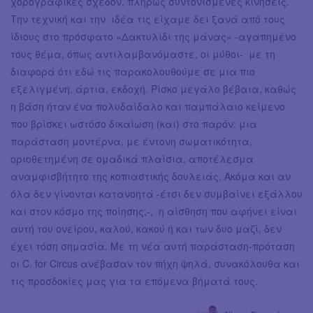
χορογραφικές σχεδόν, πλήρως συντονισμένες κινήσεις.
Την τεχνική και την ιδέα τις είχαμε δει ξανά από τους
ίδιους στο πρόσφατο «Δακτυλίδι της μάνας» -αγαπημένο
τους θέμα, όπως αντιλαμβανόμαστε, οι μύθοι- με τη
διαφορά ότι εδώ τις παρακολουθούμε σε μια πιο
εξελιγμένη, άρτια, εκδοχή. Ρίσκο μεγάλο βέβαια, καθώς
η βάση ήταν ένα πολυδαίδαλο και παμπάλαιο κείμενο
που βρίσκει ωστόσο δικαίωση (και) στο παρόν: μια
παράσταση μοντέρνα, με έντονη σωματικότητα,
οριοθετημένη σε ομαδικά πλαίσια, αποτέλεσμα
αναμφισβήτητο της κοπιαστικής δουλειάς. Ακόμα και αν
όλα δεν γίνονται κατανοητά -έτσι δεν συμβαίνει εξάλλου
και στον κόσμο της ποίησης;-, η αίσθηση που αφήνει είναι
αυτή του ονείρου, καλού, κακού ή και των δυο μαζί, δεν
έχει τόση σημασία. Mε τη νέα αυτή παράσταση-πρόταση
οι C. for Circus ανέβασαν τον πήχη ψηλά, συνακόλουθα και
τις προσδοκίες μας για τα επόμενα βήματά τους.