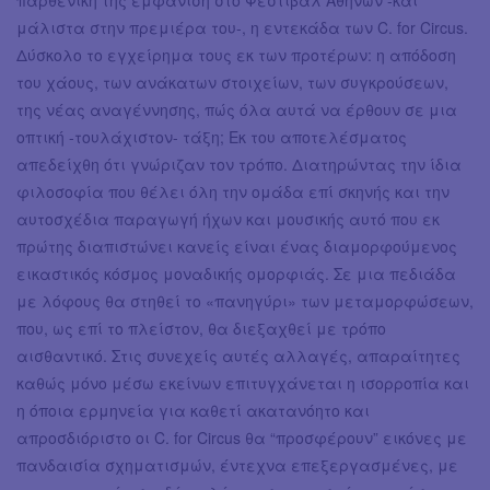
μάλιστα στην πρεμιέρα του-, η εντεκάδα των C. for Circus.
Δύσκολο το εγχείρημα τους εκ των προτέρων: η απόδοση
του χάους, των ανάκατων στοιχείων, των συγκρούσεων,
της νέας αναγέννησης, πώς όλα αυτά να έρθουν σε μια
οπτική -τουλάχιστον- τάξη; Εκ του αποτελέσματος
απεδείχθη ότι γνώριζαν τον τρόπο. Διατηρώντας την ίδια
φιλοσοφία που θέλει όλη την ομάδα επί σκηνής και την
αυτοσχέδια παραγωγή ήχων και μουσικής αυτό που εκ
πρώτης διαπιστώνει κανείς είναι ένας διαμορφούμενος
εικαστικός κόσμος μοναδικής ομορφιάς. Σε μια πεδιάδα
με λόφους θα στηθεί το «πανηγύρι» των μεταμορφώσεων,
που, ως επί το πλείστον, θα διεξαχθεί με τρόπο
αισθαντικό. Στις συνεχείς αυτές αλλαγές, απαραίτητες
καθώς μόνο μέσω εκείνων επιτυγχάνεται η ισορροπία και
η όποια ερμηνεία για καθετί ακατανόητο και
απροσδιόριστο οι C. for Circus θα “προσφέρουν” εικόνες με
πανδαισία σχηματισμών, έντεχνα επεξεργασμένες, με