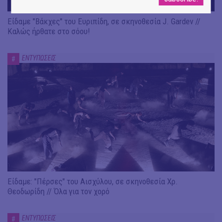
Είδαμε "Βάκχες" του Ευριπίδη, σε σκηνοθεσία J. Gardev //
Καλώς ήρθατε στο σόου!
ΕΝΤΥΠΩΣΕΙΣ
#
Είδαμε: "Πέρσες" του Αισχύλου, σε σκηνοθεσία Χρ.
Θεοδωρίδη // Όλα για τον χορό
ΕΝΤΥΠΩΣΕΙΣ
#