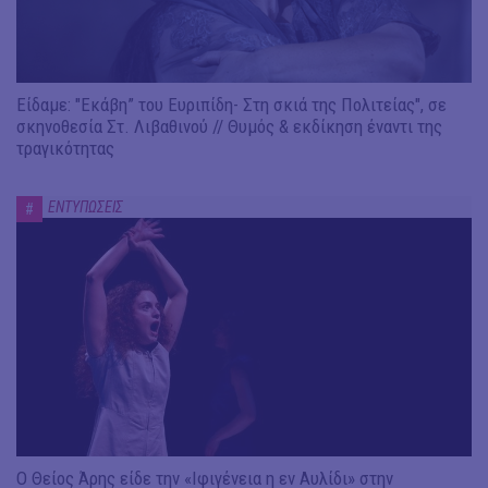
Είδαμε: "Εκάβη” του Ευριπίδη- Στη σκιά της Πολιτείας", σε
σκηνοθεσία Στ. Λιβαθινού // Θυμός & εκδίκηση έναντι της
τραγικότητας
ΕΝΤΥΠΩΣΕΙΣ
#
Ο Θείος Άρης είδε την «Ιφιγένεια η εν Αυλίδι» στην