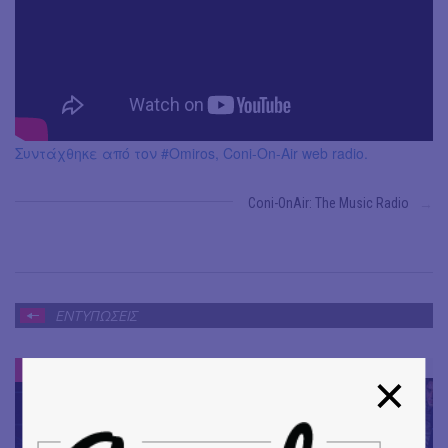
Συντάχθηκε από τον #Omiros, Coni-On-Air web radio.
Coni-ΟnAir: Τhe Music Radio
→
ΕΝΤΥΠΩΣΕΙΣ
ΕΝΤΥΠΩΣΕΙΣ
#