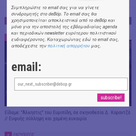
Συμπληρώστε το email σας για να γίνετε
συνδρομητής στο deBόp. Το email σας θα
χρησιμοποιείται αποκλειστικά από το deBόp και
ΕΝΤΥΠΩΣΕΙΣ
μόνο για την αποστολή της εβδομαδιαίας agenda
και περιοδικών newsletter ευρύτερου πολιτιστικού
ΕΝΤΥΠΩΣΕΙΣ
#
ενδιαφέροντος. Καταχωρώντας εδώ το email σας,
αποδέχεστε την
πολιτική απορρήτου
μας.
email:
Είδαμε: "Άλκηστις" του Ευριπίδη, σε σκηνοθεσία Δ. Καραντζά
// Ευφυής σύλληψη και χαμένη ευκαιρία
ΕΝΤΥΠΩΣΕΙΣ
#