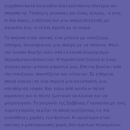
ευχηθούν καλό κατευόδιο στον εκλιπόντα (πατέρα του
σκηνοθέτη). Τέσσερις γυναίκες και ένας άντρας - ο γιος,
οι δύο κόρες, η σύζυγος και μια ακόμη συγγενής με
άγνωστη έως το τέλος σχέση με το νεκρό.
Το σκηνικό είναι αστικό, ένα μπάνιο με ντουζιέρα,
νιπτήρα, πλυντήριο και μια σκάφη με τα άπλυτα. Φουλ
του λευκού θυμίζει κάτι από ελληνικό διαμέρισμα
περασμένων δεκαετιών. Η παράσταση ξεκινά κι ένας
άντρας κάνει μπάνιο μπροστά μας. Έπειτα βγαίνει από
την ντουζιέρα, σκουπίζεται και ντύνεται. Σε επόμενη
σκηνή ανοίγει σε ένα σημείο μια καταπακτή, μια
υπενθύμιση τάφου. Και γύρω από αυτήν οι πέντε
καρέκλες και οι πέντε ζωντανοί να κλαίνε και να
μοιρολογούν. Το μοιρολόι της Σαββίνας Γιαννάτου με τους
λαρυγγισμούς γεμίζει τη σκηνή αγγίζοντας τις πιο
ευαίσθητες χορδές των θεατών. Κι αργότερα είναι
εκείνος ο μυσταγωγικός χορός δύο άφυλων πλασμάτων