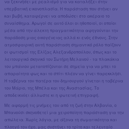
να ξεκινήσει με ρεαλισμό για να καταλήξει στην
υπερβατική εικονοπλασία. Η παράσταση που στήνει αν
και βωβή, καταφέρνει να αποδώσει στο ακέραιο το
συναίσθημα. Αρωγοί σε αυτό όλοι οι ηθοποιοί, οι οποίοι
μέσα από την άλεκτη πραγματικότητα αφηγούνται την
παράδοση μιας οικογένειας αλλά κι ενός έθνους. Στην
ατμοσφαιρική αυτή παράσταση σημαντικό ρόλο παίζουν
οι φωτισμοί της Ελίζας Αλεξανδροπούλου, όπως και το
λειτουργικό σκηνικό του Σωτήρη Μελανού - τα πλακάκια
του μπάνιου μετατοπίζονται σε σημεία για να μπει το
απαραίτητο φως και το σπίτι πλέον να γίνει παρεκκλήσι.
Η ταβέρνα του πατέρα του δημιουργού γίνεται η ταβέρνα
του Μάριο, της Μπέλα και της Αναστασίας. Το
αποδεικνύει άλλωστε κι η φωτεινή επιγραφή.
Με αφορμή τις μνήμες του από τη ζωή στην Αλβανία, ο
Μπανούσι σκηνοθετεί μια χειροποίητη παράσταση για την
απώλεια. Χωρίς λόγια, με άξονα τη σωματικότητα και
πλοηγό τον ήχο, μας συστήνει το τρίτο και τελευταίο