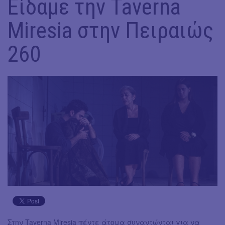
Είδαμε την Taverna
Miresia στην Πειραιώς
260
Στην Taverna Miresia πέντε άτομα συναντώνται για να