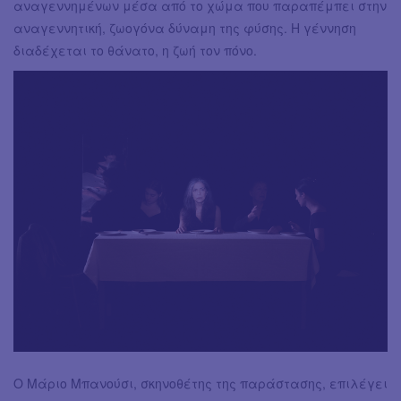
αναγεννημένων μέσα από το χώμα που παραπέμπει στην
αναγεννητική, ζωογόνα δύναμη της φύσης. Η γέννηση
διαδέχεται το θάνατο, η ζωή τον πόνο.
Ο Μάριο Μπανούσι, σκηνοθέτης της παράστασης, επιλέγει