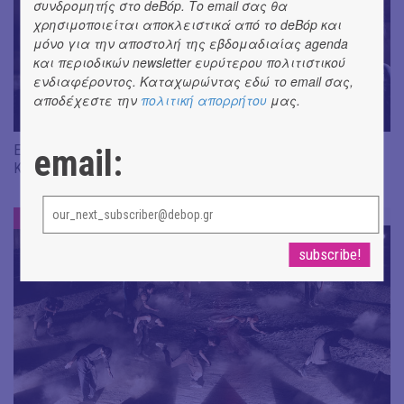
συνδρομητής στο deBόp. Το email σας θα
χρησιμοποιείται αποκλειστικά από το deBόp και
μόνο για την αποστολή της εβδομαδιαίας agenda
και περιοδικών newsletter ευρύτερου πολιτιστικού
ενδιαφέροντος. Καταχωρώντας εδώ το email σας,
αποδέχεστε την
πολιτική απορρήτου
μας.
Είδαμε "Βάκχες" του Ευριπίδη, σε σκηνοθεσία J. Gardev //
email:
Καλώς ήρθατε στο σόου!
ΕΝΤΥΠΩΣΕΙΣ
#