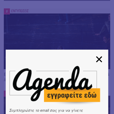
ΕΝΤΥΠΩΣΕΙΣ
#
Είδαμε: "Άλκηστις" του Ευριπίδη, σε σκηνοθεσία Δ. Καραντζά
// Ευφυής σύλληψη και χαμένη ευκαιρία
ΕΝΤΥΠΩΣΕΙΣ
#
Συμπληρώστε το email σας για να γίνετε