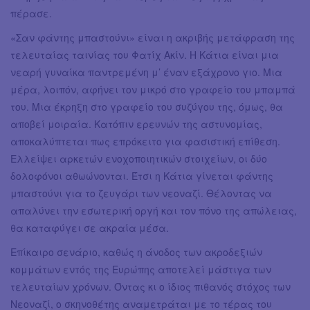
πέρασε.
«Σαν φάντης μπαστούνι» είναι η ακριβής μετάφραση της
τελευταίας ταινίας του Φατίχ Ακίν. Η Κάτια είναι μια
νεαρή γυναίκα παντρεμένη μ’ έναν εξάχρονο γιο. Μια
μέρα, λοιπόν, αφήνει τον μικρό στο γραφείο του μπαμπά
του. Μια έκρηξη στο γραφείο του συζύγου της, όμως, θα
αποβεί μοιραία. Κατόπιν ερευνών της αστυνομίας,
αποκαλύπτεται πως επρόκειτο για φασιστική επίθεση.
Ελλείψει αρκετών ενοχοποιητικών στοιχείων, οι δύο
δολοφόνοι αθωώνονται. Έτσι η Κάτια γίνεται φάντης
μπαστούνι για το ζευγάρι των νεοναζί. Θέλοντας να
απαλύνει την εσωτερική οργή και τον πόνο της απώλειας,
θα καταφύγει σε ακραία μέσα.
Επίκαιρο σενάριο, καθώς η άνοδος των ακροδεξιών
κομμάτων εντός της Ευρώπης αποτελεί μάστιγα των
τελευταίων χρόνων. Όντας κι ο ίδιος πιθανός στόχος των
Νεοναζί, ο σκηνοθέτης αναμετράται με το τέρας του