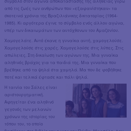
σύμβολο στον αγώνα αποκατάστασης της αλήθειας γύρω
από τις ζωές των ανθρώπων που «εξαφανίστηκαν» τα
σκοτεινά χρόνια της Βραζιλιάνικης δικτατορίας (1964-
1985). Κι αργότερα έγινε το σύμβολο ενός άλλου αγώνα,
υπέρ των δικαιωμάτων των αυτόχθονων του Αμαζονίου.
Χαμογελάτε. Αυτό έκανε η γυναίκα αυτή, χαμογελούσε.
Χαμογελούσε στις χαρές. Χαμογελούσε στις λύπες. Στις
απώλειες. Στη δικαίωση των αγώνων της. Μια γυναίκα
αληθινός βράχος για τα παιδιά της. Μια γυναίκα που
βρέθηκε από τα ψηλά στα χαμηλά. Μα που δε φοβήθηκε
ποτέ και τελικά έφτασε και πάλι ψηλά.
Η ταινία του Σάλες είναι
αριστουργηματική.
Αφηγείται ένα αληθινό
γεγονός των μελανών
χρόνων της ιστορίας του
τόπου του, το οποίο
βασίζεται στο βιβλίο του ο γιος του Πάιβα, Μαρσέλο. Δεν