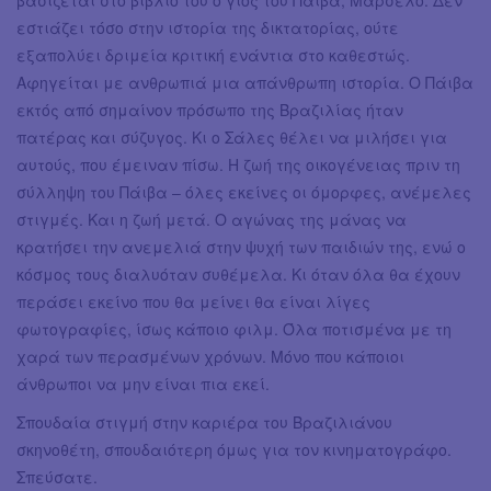
εστιάζει τόσο στην ιστορία της δικτατορίας, ούτε
εξαπολύει δριμεία κριτική ενάντια στο καθεστώς.
Αφηγείται με ανθρωπιά μια απάνθρωπη ιστορία. Ο Πάιβα
εκτός από σημαίνον πρόσωπο της Βραζιλίας ήταν
πατέρας και σύζυγος. Κι ο Σάλες θέλει να μιλήσει για
αυτούς, που έμειναν πίσω. Η ζωή της οικογένειας πριν τη
σύλληψη του Πάιβα – όλες εκείνες οι όμορφες, ανέμελες
στιγμές. Και η ζωή μετά. Ο αγώνας της μάνας να
κρατήσει την ανεμελιά στην ψυχή των παιδιών της, ενώ ο
κόσμος τους διαλυόταν συθέμελα. Κι όταν όλα θα έχουν
περάσει εκείνο που θα μείνει θα είναι λίγες
φωτογραφίες, ίσως κάποιο φιλμ. Όλα ποτισμένα με τη
χαρά των περασμένων χρόνων. Μόνο που κάποιοι
άνθρωποι να μην είναι πια εκεί.
Σπουδαία στιγμή στην καριέρα του Βραζιλιάνου
σκηνοθέτη, σπουδαιότερη όμως για τον κινηματογράφο.
Σπεύσατε.