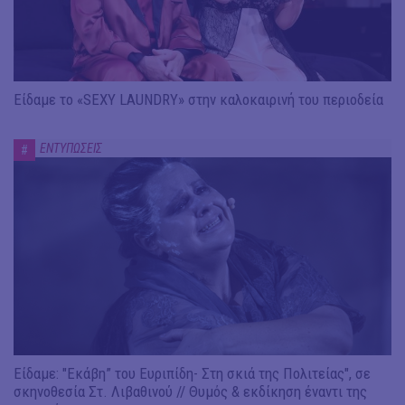
Είδαμε το «SEXY LAUNDRY» στην καλοκαιρινή του περιοδεία
ΕΝΤΥΠΩΣΕΙΣ
#
Είδαμε: "Εκάβη” του Ευριπίδη- Στη σκιά της Πολιτείας", σε
σκηνοθεσία Στ. Λιβαθινού // Θυμός & εκδίκηση έναντι της