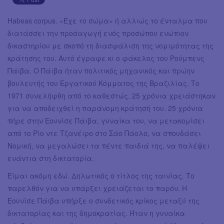
Habeas corpus. «Έχε το σώμα» ή αλλιώς το ένταλμα που
διατάσσει την προσαγωγή ενός προσώπου ενώπιον
δικαστηρίου με σκοπό τη διασφάλιση της νομιμότητας της
κράτησης του. Αυτό έγραφε κι ο φάκελος του Ρούμπενς
Πάιβα. Ο Πάιβα ήταν πολιτικός μηχανικός και πρώην
βουλευτής του Εργατικού Κόμματος της Βραζιλίας. Το
1971 συνελήφθη από το καθεστώς. 25 χρόνια χρειάστηκαν
για να αποδειχθεί η παράνομη κράτησή του. 25 χρόνια
πήρε στην Εουνίσε Πάιβα, γυναίκα του, να μετακομίσει
από το Ρίο ντε Τζανέιρο στο Σάο Πάολο, να σπουδάσει
Νομική, να μεγαλώσει τα πέντε παιδιά της, να παλέψει
ενάντια στη δικτατορία.
Είμαι ακόμη εδώ. Δηλωτικός ο τίτλος της ταινίας. Το
παρελθόν για να υπάρξει χρειάζεται το παρόν. Η
Εουνίσε Πάιβα υπήρξε ο συνδετικός κρίκος μεταξύ της
δικτατορίας και της δημοκρατίας. Ήταν η γυναίκα