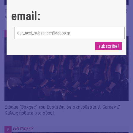
Είδαμε: "Άλκηστις" του Ευριπίδη, σε σκηνοθεσία Δ. Καραντζά
email:
// Ευφυής σύλληψη και χαμένη ευκαιρία
ΕΝΤΥΠΩΣΕΙΣ
#
Είδαμε "Βάκχες" του Ευριπίδη, σε σκηνοθεσία J. Gardev //
Καλώς ήρθατε στο σόου!
ΕΝΤΥΠΩΣΕΙΣ
#