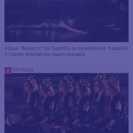
Είδαμε: "Άλκηστις" του Ευριπίδη, σε σκηνοθεσία Δ. Καραντζά
// Ευφυής σύλληψη και χαμένη ευκαιρία
ΕΝΤΥΠΩΣΕΙΣ
#