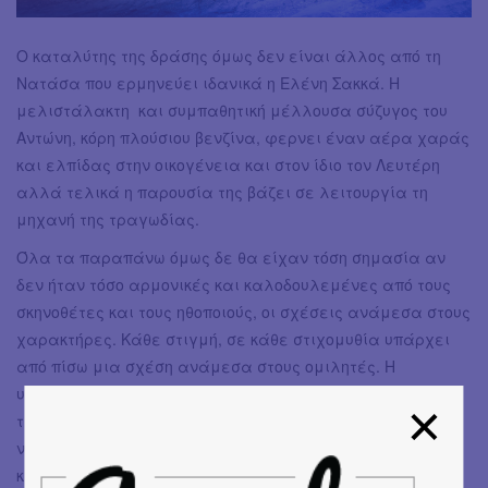
Ο καταλύτης της δράσης όμως δεν είναι άλλος από τη
Νατάσα που ερμηνεύει ιδανικά η Ελένη Σακκά. Η
μελιστάλακτη και συμπαθητική μέλλουσα σύζυγος του
Αντώνη, κόρη πλούσιου βενζίνα, φερνει έναν αέρα χαράς
και ελπίδας στην οικογένεια και στον ίδιο τον Λευτέρη
αλλά τελικά η παρουσία της βάζει σε λειτουργία τη
μηχανή της τραγωδίας.
Όλα τα παραπάνω όμως δε θα είχαν τόση σημασία αν
δεν ήταν τόσο αρμονικές και καλοδουλεμένες από τους
σκηνοθέτες και τους ηθοποιούς, οι σχέσεις ανάμεσα στους
χαρακτήρες. Κάθε στιγμή, σε κάθε στιχομυθία υπάρχει
από πίσω μια σχέση ανάμεσα στους ομιλητές. Η
υπερπροστατευτική μάνα απέναντι στον μικρό και
ταλαιπωρημένο γιο. Ο μεγάλος αδελφός που προσπαθεί
να προστατέψει με τον δικό του ιδιαίτερο τρόπο τη μάνα
και τον Λευτέρη. Ο Λευτέρης που θέλει όσο τίποτα στον