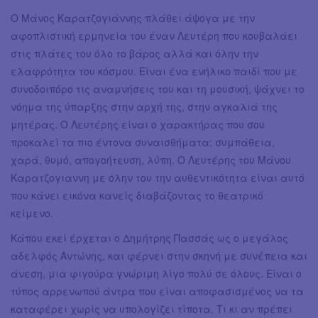
Ο Μάνος Καρατζογιάννης πλάθει άψογα με την
αφοπλιστική ερμηνεία του έναν Λευτέρη που κουβαλάει
στις πλάτες του όλο το βάρος αλλά και όλην την
ελαφρότητα του κόσμου. Είναι ένα ενήλικο παιδί που με
συνοδοιπόρο τις αναμνήσεις του και τη μουσική, ψάχνει το
νόημα της ύπαρξης στην αρχή της, στην αγκαλιά της
μητέρας. Ο Λευτέρης είναι ο χαρακτήρας που σου
προκαλεί τα πιο έντονα συναισθήματα: συμπάθεια,
χαρά, θυμό, απογοήτευση, λύπη. Ο Λευτέρης του Μάνου
Καρατζογιαννη με όλην του την αυθεντικότητα είναι αυτό
που κάνει εικόνα κανείς διαβάζοντας το θεατρικό
κείμενο.
Κάπου εκεί έρχεται ο Δημήτρης Πασσάς ως ο μεγάλος
αδελφός Αντώνης, και φέρνει στην σκηνή με συνέπεια και
άνεση, μια φιγούρα γνώριμη λίγο πολύ σε όλους. Είναι ο
τύπος αρρενωπού άντρα που είναι αποφασισμένος να τα
καταφέρει χωρίς να υπολογίζει τίποτα. Τι κι αν πρέπει