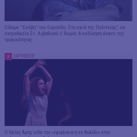
Είδαμε: "Εκάβη” του Ευριπίδη- Στη σκιά της Πολιτείας", σε
σκηνοθεσία Στ. Λιβαθινού // Θυμός & εκδίκηση έναντι της
τραγικότητας
ΕΝΤΥΠΩΣΕΙΣ
#
Ο Θείος Άρης είδε την «Ιφιγένεια η εν Αυλίδι» στην