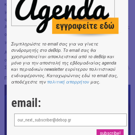
κόσμο να τον καταλάβουν και τον αγαπήσει κάποιος και
με τον δικό του τρόπο. Η Νατασα που απλά θέλει να
φτιάξει μια ευτυχισμενη οικογένεια με τον άντρα της.
Αλλά ακόμα και χαρακτήρες που δε βρίσκονται εκεί όπως
ο πατέρας, στέκονται μπροστά μας εν τη απουσία τους
μέσα από την μάνα και τα δυο αδέλφια.
Συμπληρώστε το email σας για να γίνετε
συνδρομητής στο deBόp. Το email σας θα
Αν θέλετε να τα δείτε όλα αυτά να παίρνουν σάρκα και
χρησιμοποιείται αποκλειστικά από το deBόp και
οστά δεν έχετε παρά να επισκεφθείτε το θέατρο
μόνο για την αποστολή της εβδομαδιαίας agenda
Σταθμός εώς τις 31 Μαρτίου, από Παρασκευή εώς Κυριακή.
και περιοδικών newsletter ευρύτερου πολιτιστικού
ενδιαφέροντος. Καταχωρώντας εδώ το email σας,
Περισσότερες λεπτομέρειες για την παράσταση
εδώ
.
αποδέχεστε την
πολιτική απορρήτου
μας.
email: