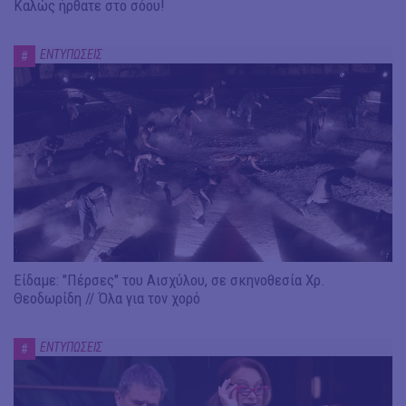
Καλώς ήρθατε στο σόου!
ΕΝΤΥΠΩΣΕΙΣ
#
Είδαμε: "Πέρσες" του Αισχύλου, σε σκηνοθεσία Χρ.
Θεοδωρίδη // Όλα για τον χορό
ΕΝΤΥΠΩΣΕΙΣ
#