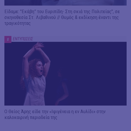
Είδαμε: "Εκάβη” του Ευριπίδη- Στη σκιά της Πολιτείας", σε
σκηνοθεσία Στ. Λιβαθινού // Θυμός & εκδίκηση έναντι της
τραγικότητας
ΕΝΤΥΠΩΣΕΙΣ
#
Ο Θείος Άρης είδε την «Ιφιγένεια η εν Αυλίδι» στην
καλοκαιρινή περιοδεία της