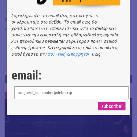
Παπαγιάννης), που απέδειξαν στην πράξη ότι η υπόθεση
“έρωτας” είναι ένα συνεχές παιχνίδι διεκδικήσεων και
Συμπληρώστε το email σας για να γίνετε
ματαιώσεων.
συνδρομητής στο deBόp. Το email σας θα
χρησιμοποιείται αποκλειστικά από το deBόp και
Περισσότερες πληροφορίες για την παράσταση
εδώ
μόνο για την αποστολή της εβδομαδιαίας agenda
και περιοδικών newsletter ευρύτερου πολιτιστικού
Νίκος Ρουμπής
→
ενδιαφέροντος. Καταχωρώντας εδώ το email σας,
αποδέχεστε την
πολιτική απορρήτου
μας.
email:
ΕΝΤΥΠΩΣΕΙΣ
ΕΝΤΥΠΩΣΕΙΣ
#