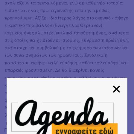
σχολιάζουν τα τεκταινόμενα, ενώ σε κάθε νέα ιστορία
εισάγεται ένας πρωταγωνιστής από την αμέσως
προηγούμενη. Αξίζει ιδιαίτερος λόγος στο σκηνικό - άψογο
εικαστικό περιβάλλον (Ευαγγελία Θεριανού):
κρεμασμένες κλωστές, κυκλικά τοποθετημένες, ανάμεσα
στις οποίες θα χτιστούν οι ιστορίες, εύθραυστη πρώτη ύλη,
αντίστοιχη και συμβολική με το εφήμερο των ιστοριών και
των συναισθημάτων των ηρώων τους. Συνολικά η
παράσταση αφήνει καλή αίσθηση, καθότι καλαίσθητη και
επαρκώς φροντισμένη. Δε θα διακρίνει κανείς
κορυφώσεις και υψηλές εντάσεις, αλλά ήρεμους τόνους
και ανάλαφρο κλίμα, χωρίς αυτό να σημαίνει ότι δεν
αναδύονται ποικίλα συναισθήματα, με κυριότερα τον
φόβο της μοναξιάς και την ανάγκη της συντροφικότητας.
Ασφαλώς στο αποτέλεσμα συνέβαλαν στον μέγιστο
βαθμό οι συντονισμένες ερμηνείες των ταλαντούχων
ηθοποιών (Άν. Μάσχα, Κ. Φιλίππογλου, Γ. Χατζηπασχάλη,
Π. Δαδακαρίδης, Ευδ. Ρουμελιώτη, Σ. Τουμάση, Ν.