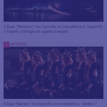
Είδαμε: "Άλκηστις" του Ευριπίδη, σε σκηνοθεσία Δ. Καραντζά
// Ευφυής σύλληψη και χαμένη ευκαιρία
ΕΝΤΥΠΩΣΕΙΣ
#
Είδαμε "Βάκχες" του Ευριπίδη, σε σκηνοθεσία J. Gardev //