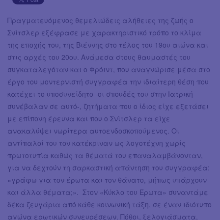
Πραγματευόμενος θεμελιώδεις αλήθειες της ζωής ο
Σνίτσλερ εξέφρασε με χαρακτηριστικό τρόπο το κλίμα
της εποχής του, της Βιέννης στο τέλος του 19ου αιώνα και
στις αρχές του 20ου. Ανάμεσα στους θαυμαστές του
συγκαταλεγόταν και ο Φρόιντ, που αναγνώρισε μέσα στο
έργο του μοντερνιστή συγγραφέα την ιδιαίτερη θέση που
κατέχει το υποσυνείδητο -οι σπουδές του στην Ιατρική
συνέβαλαν σε αυτό-, ζητήματα που ο ίδιος είχε εξετάσει
με επίπονη έρευνα και που ο Σνίτσλερ τα είχε
ανακαλύψει νωρίτερα αυτοενδοσκοπούμενος. Οι
αντίπαλοί του τον κατέκριναν ως λογοτέχνη χωρίς
πρωτοτυπία καθώς τα θέματά του επαναλαμβάνονταν,
για να δεχτούν τη σαρκαστική απάντηση του συγγραφέα:
«γράφω για τον έρωτα και τον θάνατο, μήπως υπάρχουν
και άλλα θέματα;». Στον «Κύκλο του Έρωτα» συναντάμε
δέκα ζευγάρια από κάθε κοινωνική τάξη, σε έναν ιδιότυπο
αγώνα ερωτικών συνευρέσεων. Πόθοι, ξελογιάσματα,