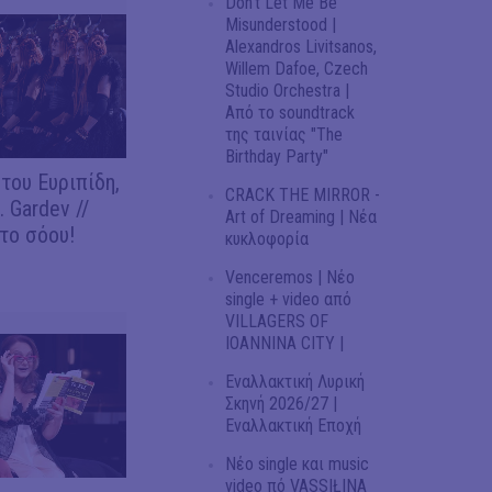
Don't Let Me Be
Misunderstood |
Alexandros Livitsanos,
Willem Dafoe, Czech
Studio Orchestra |
Από το soundtrack
της ταινίας "The
Birthday Party"
του Ευριπίδη,
CRACK THE MIRROR -
 Gardev //
Art of Dreaming | Νέα
το σόου!
κυκλοφορία
Venceremos | Νέο
single + video από
VILLAGERS OF
IOANNINA CITY |
Εναλλακτική Λυρική
Σκηνή 2026/27 |
Εναλλακτική Εποχή
Νέο single και music
video πό VASSIŁINA