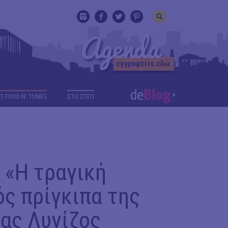
T FOOD N' TUNES
ΣΤΟ ΣΠΙΤΙ
 «Η τραγική
ός πρίγκιπα της
ρας Λυγίζος