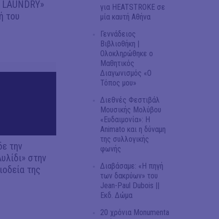
Y LAUNDRY»
για HEATSTROKE σε
ή του
μία καυτή Αθήνα
Γεννάδειος
Βιβλιοθήκη |
Ολοκληρώθηκε ο
Μαθητικός
Διαγωνισμός «Ο
Τόπος μου»
Διεθνές Φεστιβάλ
Μουσικής Μολύβου
«Ευδαιμονία»: Η
Animato και η δύναμη
της συλλογικής
δε την
φωνής
Αυλίδι» στην
Διαβάσαμε: «Η πηγή
ιοδεία της
των δακρύων» του
Jean-Paul Dubois ||
Εκδ. Δώμα
20 χρόνια Monumenta