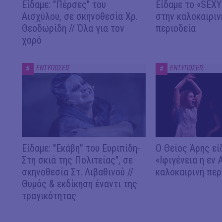
Είδαμε: "Πέρσες" του
Είδαμε το «SEX
Αισχύλου, σε σκηνοθεσία Χρ.
στην καλοκαιριν
Θεοδωρίδη // Όλα για τον
περιοδεία
χορό
ΕΝΤΥΠΩΣΕΙΣ
ΕΝΤΥΠΩΣΕΙΣ
#
#
Είδαμε: "Εκάβη” του Ευριπίδη-
Ο Θείος Άρης εί
Στη σκιά της Πολιτείας", σε
«Ιφιγένεια η εν 
σκηνοθεσία Στ. Λιβαθινού //
καλοκαιρινή περ
Θυμός & εκδίκηση έναντι της
τραγικότητας