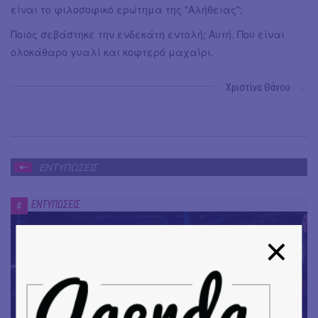
είναι το φιλοσοφικό ερώτημα της "Αλήθειας";
Ποιος σεβάστηκε την ενδεκάτη εντολή; Αυτή. Που είναι
ολοκάθαρο γυαλί και κοφτερό μαχαίρι.
Χριστίνα Θάνου
→
ΕΝΤΥΠΩΣΕΙΣ
ΕΝΤΥΠΩΣΕΙΣ
#