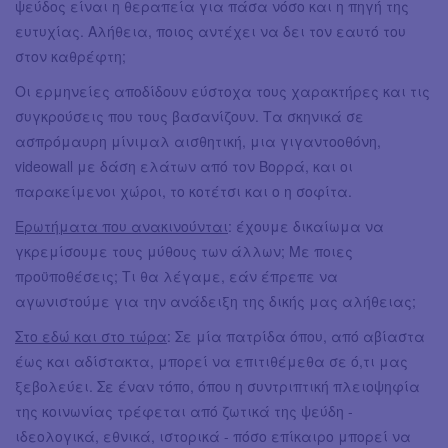
ψεύδος είναι η θεραπεία για πάσα νόσο και η πηγή της
ευτυχίας. Αλήθεια, ποιος αντέχει να δει τον εαυτό του
στον καθρέφτη;
Οι ερμηνείες αποδίδουν εύστοχα τους χαρακτήρες και τις
συγκρούσεις που τους βασανίζουν. Τα σκηνικά σε
ασπρόμαυρη μίνιμαλ αισθητική, μια γιγαντοοθόνη,
videowall με δάση ελάτων από τον Βορρά, και οι
παρακείμενοι χώροι, το κοτέτσι και ο η σοφίτα.
Ερωτήματα που ανακινούνται
: έχουμε δικαίωμα να
γκρεμίσουμε τους μύθους των άλλων; Με ποιες
προϋποθέσεις; Τι θα λέγαμε, εάν έπρεπε να
αγωνιστούμε για την ανάδειξη της δικής μας αλήθειας;
Στο εδώ και στο τώρα
: Σε μία πατρίδα όπου, από αβίαστα
έως και αδίστακτα, μπορεί να επιτιθέμεθα σε ό,τι μας
ξεβολεύει. Σε έναν τόπο, όπου η συντριπτική πλειοψηφία
της κοινωνίας τρέφεται από ζωτικά της ψεύδη -
ιδεολογικά, εθνικά, ιστορικά - πόσο επίκαιρο μπορεί να