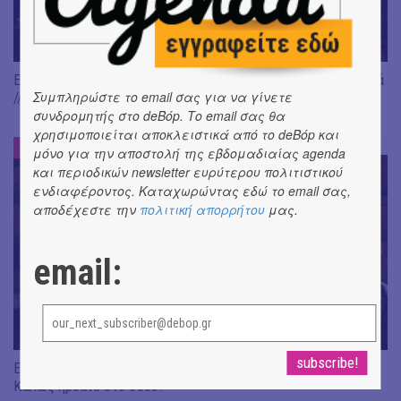
Είδαμε: "Άλκηστις" του Ευριπίδη, σε σκηνοθεσία Δ. Καραντζά
Συμπληρώστε το email σας για να γίνετε
// Ευφυής σύλληψη και χαμένη ευκαιρία
συνδρομητής στο deBόp. Το email σας θα
χρησιμοποιείται αποκλειστικά από το deBόp και
ΕΝΤΥΠΩΣΕΙΣ
#
μόνο για την αποστολή της εβδομαδιαίας agenda
και περιοδικών newsletter ευρύτερου πολιτιστικού
ενδιαφέροντος. Καταχωρώντας εδώ το email σας,
αποδέχεστε την
πολιτική απορρήτου
μας.
email:
Είδαμε "Βάκχες" του Ευριπίδη, σε σκηνοθεσία J. Gardev //
Καλώς ήρθατε στο σόου!