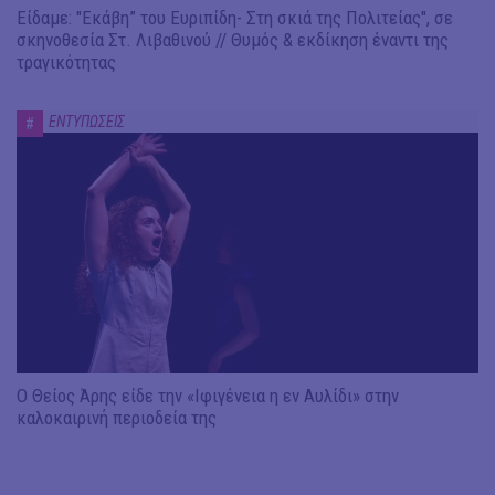
Είδαμε: "Εκάβη” του Ευριπίδη- Στη σκιά της Πολιτείας", σε
σκηνοθεσία Στ. Λιβαθινού // Θυμός & εκδίκηση έναντι της
τραγικότητας
ΕΝΤΥΠΩΣΕΙΣ
#
Ο Θείος Άρης είδε την «Ιφιγένεια η εν Αυλίδι» στην
καλοκαιρινή περιοδεία της