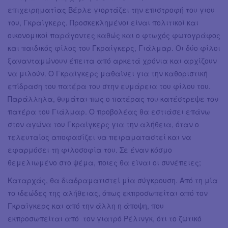
επιχειρηματίας Βέρλε γιορτάζει την επιστροφή του γιου
του, Γκραίγκερς. Προσκεκλημένοι είναι πολιτικοί και
οικονομικοί παράγοντες καθώς και ο φτωχός φωτογράφος
και παιδικός φίλος του Γκραίγκερς, Γιάλμαρ. Οι δύο φίλοι
ξανανταμώνουν έπειτα από αρκετά χρόνια και αρχίζουν
να μιλούν. Ο Γκραίγκερς μαθαίνει για την καθοριστική
επίδραση του πατέρα του στην ευμάρεια του φίλου του.
Παράλληλα, θυμάται πως ο πατέρας του κατέστρεψε τον
πατέρα του Γιάλμαρ. Ο προβολέας θα εστιάσει επάνω
στον αγώνα του Γκραίγκερς για την αλήθεια, όταν ο
τελευταίος αποφασίζει να πειραματαστεί και να
εφαρμόσει τη φιλοσοφία του. Σε έναν κόσμο
θεμελιωμένο στο ψέμα, ποιες θα είναι οι συνέπειες;
Καταρχάς, θα διαδραματιστεί μία σύγκρουση. Από τη μία
το ιδεώδες της αλήθειας, όπως εκπροσωπείται από τον
Γκραίγκερς και από την άλλη η άποψη, που
εκπροσωπείται από τον γιατρό Ρέλινγκ, ότι το ζωτικό