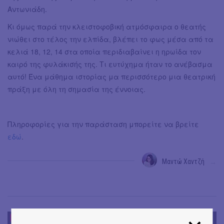
Αντωνιάδη.
Κι όμως παρά την κλειστοφοβική ατμόσφαιρα ο θεατής
νιώθει στο τέλος την ελπίδα, βλέπει το φως μέσα από τα
κελιά 18, 12, 14 στα οποία περιδιαβαίνει η ηρωίδα τον
καιρό της φυλάκισής της. Τι ευτύχημα ήταν το ανέβασμα
αυτό! Ένα μάθημα ιστορίας μα περισσότερο μια θεατρική
πράξη με όλη τη σημασία της έννοιας.
Πληροφορίες για την παράσταση μπορείτε να βρείτε
εδώ
.
Μαντώ Χαντζή
→
ΕΝΤΥΠΩΣΕΙΣ