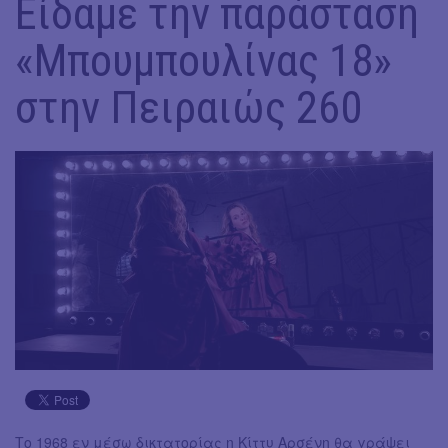
Είδαμε την παράσταση
«Μπουμπουλίνας 18»
στην Πειραιώς 260
Το 1968 εν μέσω δικτατορίας η Κίττυ Αρσένη θα γράψει