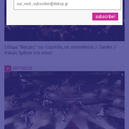
Είδαμε "Βάκχες" του Ευριπίδη, σε σκηνοθεσία J. Gardev //
Καλώς ήρθατε στο σόου!
ΕΝΤΥΠΩΣΕΙΣ
#