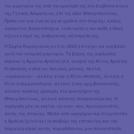
την μαρτυρία της από την κράτηση της στο διαβόητο κτίριο
της Γενικής Ασφάλειας επί της οδού Μπουμπουλίνας.
Πρόκειται για ένα κείμενο γροθιά στο στομάχι, καθώς
αφηγείται βασανιστήρια, ταπεινώσεις και κάθε είδους
εξευτελισμό της ανθρώπινης αξιοπρέπειας.
Η Σοφία Καραγιάννη εν έτει 2025 επιλέγει να ανεβάσει
αυτή την ιστορική μαρτυρία. Το βάρος της αφήγησης
σηκώνει η Αμαλία Αρσένη (σ.σ. ανιψιά της Κίττυς Αρσένη).
Η ηθοποιός ενδύεται πολλούς ρόλους, πολλά
«υφάσματα» - άλλοτε είναι η Κίττυ ηθοποιός, άλλοτε η
Κίττυ η κομμουνίστρια, άλλοτε ένας αρχιβασανιστής,
άλλοτε κάποιος φρουρός στο κρατητήριο της
Μπουμπουλίνας, άλλοτε κάποιος συγκρατούμενος. Η
αφήγηση ρέει κι εκείνη «γεννά» τους πρωταγωνιστές
αυτής της ιστορίας. Μέσα από αφηγηματικά στιγμιότυπα
η Αρσένη ξετυλίγει το κουβάρι της επταετίας και του
παραλογισμού αυτής, παραδίδοντας μια πολυεπίπεδη