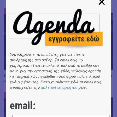
ΕΝΤΥΠΩΣΕΙΣ
#
Συμπληρώστε το email σας για να γίνετε
συνδρομητής στο deBόp. Το email σας θα
χρησιμοποιείται αποκλειστικά από το deBόp και
μόνο για την αποστολή της εβδομαδιαίας agenda
Είδαμε: "Άλκηστις" του Ευριπίδη, σε σκηνοθεσία Δ. Καραντζά
και περιοδικών newsletter ευρύτερου πολιτιστικού
// Ευφυής σύλληψη και χαμένη ευκαιρία
ενδιαφέροντος. Καταχωρώντας εδώ το email σας,
αποδέχεστε την
πολιτική απορρήτου
μας.
ΕΝΤΥΠΩΣΕΙΣ
#
email: