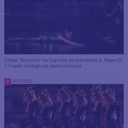
Είδαμε: "Άλκηστις" του Ευριπίδη, σε σκηνοθεσία Δ. Καραντζά
// Ευφυής σύλληψη και χαμένη ευκαιρία
ΕΝΤΥΠΩΣΕΙΣ
#