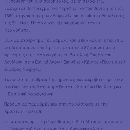
Η υπόθεση του μυθιστορήματος, με τη σειρά της,
βασίζεται σε πραγματικό περιστατικό που συνέβη το έτος
1669, στην περιοχή των Λόφων Lammermuir στα Λόουλαντς
της Σκωτίας. Η πραγματική οικογένεια ήταν οι
Νταλρύμπλ.
Ένα αριστούργημα του ρομαντικού μπελ κάντο, η Λουτσία
ντι Λαμερμούρ, επιστρέφει μετά από 37 χρόνια στην
πρώτη της συμπαραγωγή με τη Βασιλική Όπερα του
Λονδίνου, στην Εθνική Λυρική Σκηνή του Κέντρου Πολιτισμού
Σταύρος Νιάρχος.
Τον ρόλο της εύθραυστης ηρωίδας που ακροβατεί μεταξύ
αγάπης και τρέλας μοιράζονται η Χριστίνα Πουλίτση και
η Βασιλική Καραγιάννη.
Προσωπικά παραβρέθηκα στην παράσταση με την
Χριστίνα Πουλίτση.
Σε μια διαφορετική σκηνοθεσία, η Κείτ Μίτσελ, την οποία
η "Γκάρντιαν" έχει επανειλημμένα αποκαλέσει