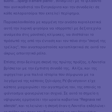
suono....Spargi d'amare pianto", συνομιλεί με το φλάουτο
που αντικαθιστά τον Εντγκάρντο και την συνοδεύει σε
κάθε κολορατούρα που εκτελεί περίφημα.
Παρακολουθούσα με κομμένη την ανάσα κυριολεκτικά
αυτή την λυρική φιγούρα να ισορροπεί με δεξιοτεχνία
ανάμεσα στις μουσικές κλίμακες, να συσπάται το
πρόσωπό της από την ένταση και τον πόνο στην "σκηνή της
τρέλας", που αναπαραστούσε καταπληκτικά σε αυτό τον
άκρως απαιτητικό ρόλο.
Επίσης στην δεύτερη σκηνή της πρώτης πράξης, η Λουτσία
βρίσκεται με την έμπιστη συνοδό της, Αλίζα, και της
αφηγείται μια παλιά ιστορία που σύμφωνα με τα
λεγόμενά της κάποιος ζηλιάρης Ρέιβενσγουντ είχε
κάποτε μαχαιρώσει την αγαπημένη του, της οποιάς το
φάντασμα φανερώνεται συχνά. Σε αυτό το σημείο η
υψίφωνος ερμηνεύει την ωραία καβατίνα "Regnava nel
silenzio", και τελειώνει η σκηνή όταν η Λουτσία εκδηλώνει
το πάθος της προς τον Εντγκάρντο με την θαυμάσια