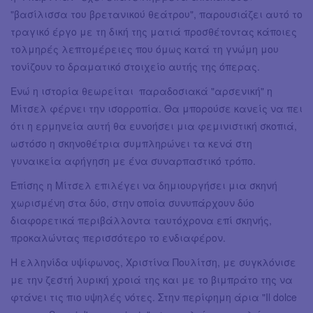
"βασίλισσα του βρετανικού θεάτρου", παρουσιάζει αυτό το
τραγικό έργο με τη δική της ματιά προσθέτοντας κάποιες
τολμηρές λεπτομέρειες που όμως κατά τη γνώμη μου
τονίζουν το δραματικό στοιχείο αυτής της όπερας.
Ενώ η ιστορία θεωρείται παραδοσιακά "αρσενική" η
Μίτσελ φέρνει την ισορροπία. Θα μπορούσε κανείς να πει
ότι η ερμηνεία αυτή θα ευνοήσει μια φεμινιστική σκοπιά,
ωστόσο η σκηνοθέτρια συμπληρώνει τα κενά στη
γυναικεία αφήγηση με ένα συναρπαστικό τρόπο.
Επίσης η Μίτσελ επιλέγει να δημιουργήσει μια σκηνή
χωρισμένη στα δύο, στην οποία συνυπάρχουν δύο
διαφορετικά περιβάλλοντα ταυτόχρονα επί σκηνής,
προκαλώντας περισσότερο το ενδιαφέρον.
Η ελληνίδα υψίφωνος, Χριστίνα Πουλίτση, με συγκλόνισε
με την ζεστή λυρική χροιά της και με το βιμπράτο της να
φτάνει τις πιο υψηλές νότες. Στην περίφημη άρια "Il dolce