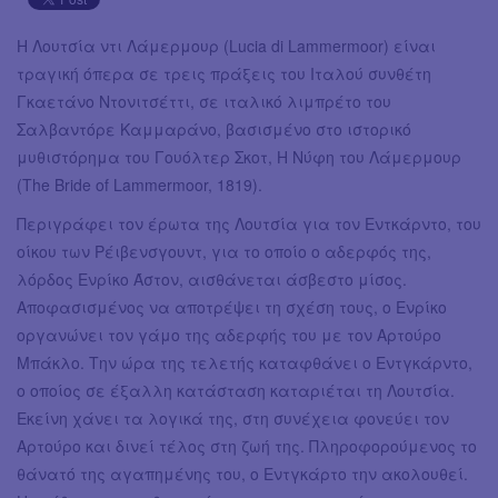
Η Λουτσία ντι Λάμερμουρ (Lucia di Lammermoor) είναι
τραγική όπερα σε τρεις πράξεις του Ιταλού συνθέτη
Γκαετάνο Ντονιτσέττι, σε ιταλικό λιμπρέτο του
Σαλβαντόρε Καμμαράνο, βασισμένο στο ιστορικό
μυθιστόρημα του Γουόλτερ Σκοτ, Η Νύφη του Λάμερμουρ
(The Bride of Lammermoor, 1819).
Περιγράφει τον έρωτα της Λουτσία για τον Εντκάρντο, του
οίκου των Ρέιβενσγουντ, για το οποίο ο αδερφός της,
λόρδος Ενρίκο Άστον, αισθάνεται άσβεστο μίσος.
Αποφασισμένος να αποτρέψει τη σχέση τους, ο Ενρίκο
οργανώνει τον γάμο της αδερφής του με τον Αρτούρο
Μπάκλο. Την ώρα της τελετής καταφθάνει ο Εντγκάρντο,
ο οποίος σε έξαλλη κατάσταση καταριέται τη Λουτσία.
Εκείνη χάνει τα λογικά της, στη συνέχεια φονεύει τον
Αρτούρο και δινεί τέλος στη ζωή της. Πληροφορούμενος το
θάνατό της αγαπημένης του, ο Εντγκάρτο την ακολουθεί.