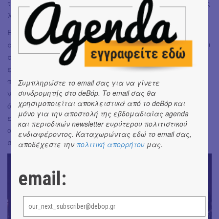
της Μίτσελ. Συγκινήθηκε, ενθουσιάστηκε κι αποθέωσε τους
λυρικούς καλλιτέχνες.
Εύχομαι η κρίση να μην σταθεί εμπόδιο στο να
αναδειχθούν κι άλλοι νέοι καλλιτέχνες - γνωρίζοντας ότι
αυτές οι σπουδές είναι ιδιαίτερα δαπανηρές- και να
επιστρέψει η χρυσή εποχή της όπερας όπως ήταν στην
περίοδο του ΄50 και του ΄60, διότι αξίζει στον καθένα μας
Συμπληρώστε το email σας για να γίνετε
συνδρομητής στο deBόp. Το email σας θα
να έχει την ευκαιρία να παρακολουθήσει μια τόσο
χρησιμοποιείται αποκλειστικά από το deBόp και
όμορφη παράσταση! Μέσα από την μουσική μάς δίνεται η
μόνο για την αποστολή της εβδομαδιαίας agenda
ευκαιρία να αποδράσουμε από την καθημερινότητα, να
και περιοδικών newsletter ευρύτερου πολιτιστικού
ονειρευτούμε και να εκφράσουμε τα ψυχικά μας
ενδιαφέροντος. Καταχωρώντας εδώ το email σας,
συναισθήματα.
αποδέχεστε την
πολιτική απορρήτου
μας.
email: