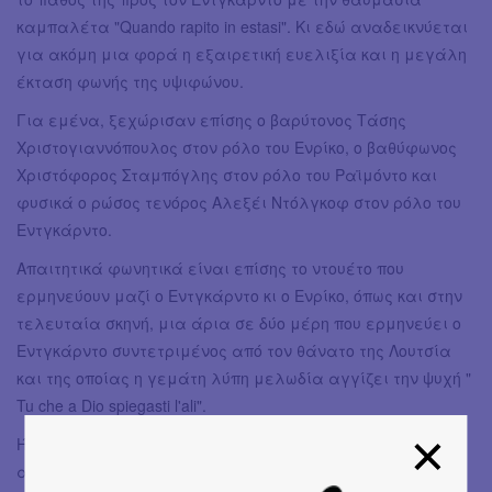
καμπαλέτα "Quando rapito in estasi". Κι εδώ αναδεικνύεται
για ακόμη μια φορά η εξαιρετική ευελιξία και η μεγάλη
έκταση φωνής της υψιφώνου.
Για εμένα, ξεχώρισαν επίσης ο βαρύτονος Τάσης
Χριστογιαννόπουλος στον ρόλο του Ενρίκο, ο βαθύφωνος
Χριστόφορος Σταμπόγλης στον ρόλο του Ραϊμόντο και
φυσικά ο ρώσος τενόρος Αλεξέι Ντόλγκοφ στον ρόλο του
Εντγκάρντο.
Απαιτητικά φωνητικά είναι επίσης το ντουέτο που
ερμηνεύουν μαζί ο Εντγκάρντο κι ο Ενρίκο, όπως και στην
τελευταία σκηνή, μια άρια σε δύο μέρη που ερμηνεύει ο
Εντγκάρντο συντετριμένος από τον θάνατο της Λουτσία
και της οποίας η γεμάτη λύπη μελωδία αγγίζει την ψυχή "
Tu che a Dio spiegasti l'ali".
Ήταν μια μαγική βραδιά. Το ελληνικό κοινό φάνηκε ότι
ανταποκρίθηκε επιτυχώς στις σκηνοθετικές καινοτομίες