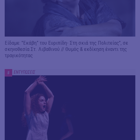
Είδαμε: "Εκάβη” του Ευριπίδη- Στη σκιά της Πολιτείας", σε
σκηνοθεσία Στ. Λιβαθινού // Θυμός & εκδίκηση έναντι της
τραγικότητας
ΕΝΤΥΠΩΣΕΙΣ
#