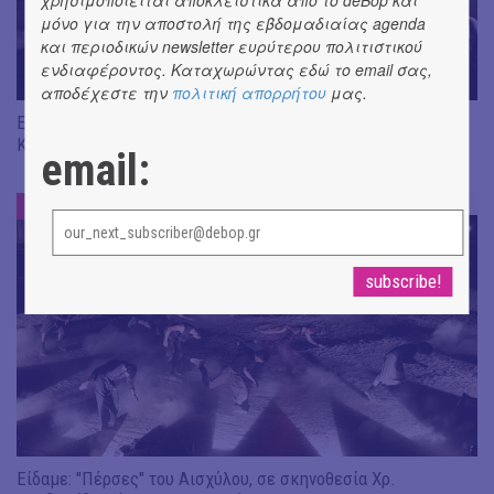
μόνο για την αποστολή της εβδομαδιαίας agenda
και περιοδικών newsletter ευρύτερου πολιτιστικού
ενδιαφέροντος. Καταχωρώντας εδώ το email σας,
αποδέχεστε την
πολιτική απορρήτου
μας.
Είδαμε "Βάκχες" του Ευριπίδη, σε σκηνοθεσία J. Gardev //
Καλώς ήρθατε στο σόου!
email:
ΕΝΤΥΠΩΣΕΙΣ
#
Είδαμε: "Πέρσες" του Αισχύλου, σε σκηνοθεσία Χρ.