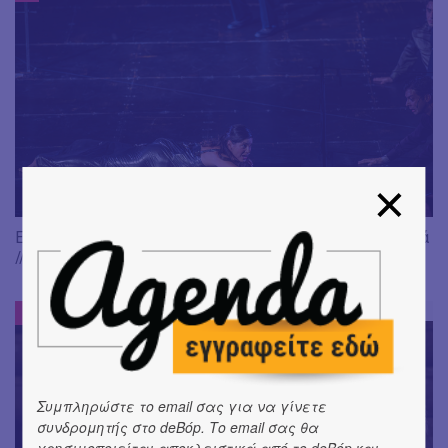
Είδαμε: "Άλκηστις" του Ευριπίδη, σε σκηνοθεσία Δ. Καραντζά
// Ευφυής σύλληψη και χαμένη ευκαιρία
ΕΝΤΥΠΩΣΕΙΣ
#
Συμπληρώστε το email σας για να γίνετε
συνδρομητής στο deBόp. Το email σας θα
χρησιμοποιείται αποκλειστικά από το deBόp και