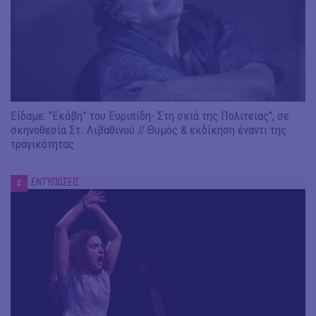
Είδαμε: "Εκάβη” του Ευριπίδη- Στη σκιά της Πολιτείας", σε
σκηνοθεσία Στ. Λιβαθινού // Θυμός & εκδίκηση έναντι της
τραγικότητας
ΕΝΤΥΠΩΣΕΙΣ
#