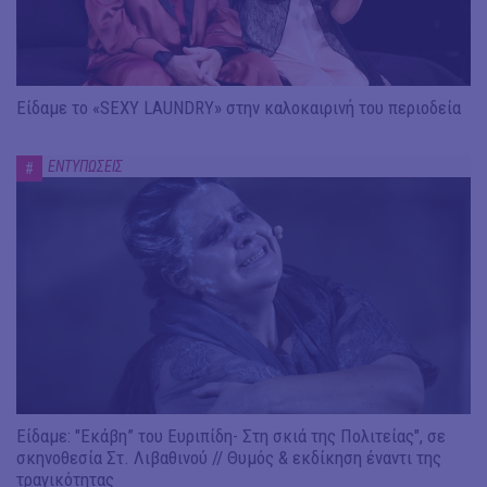
Είδαμε το «SEXY LAUNDRY» στην καλοκαιρινή του περιοδεία
ΕΝΤΥΠΩΣΕΙΣ
#
Είδαμε: "Εκάβη” του Ευριπίδη- Στη σκιά της Πολιτείας", σε
σκηνοθεσία Στ. Λιβαθινού // Θυμός & εκδίκηση έναντι της
τραγικότητας