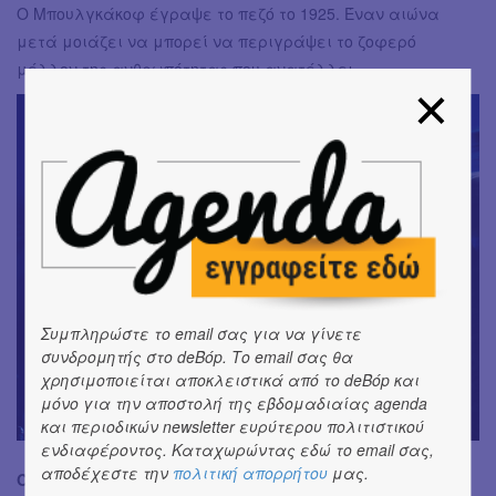
Ο Μπουλγκάκοφ έγραψε το πεζό το 1925. Έναν αιώνα
μετά μοιάζει να μπορεί να περιγράψει το ζοφερό
μέλλον της ανθρωπότητας που ανατέλλει.
Συμπληρώστε το email σας για να γίνετε
συνδρομητής στο deBόp. Το email σας θα
χρησιμοποιείται αποκλειστικά από το deBόp και
μόνο για την αποστολή της εβδομαδιαίας agenda
και περιοδικών newsletter ευρύτερου πολιτιστικού
ενδιαφέροντος. Καταχωρώντας εδώ το email σας,
αποδέχεστε την
πολιτική απορρήτου
μας.
Όλες οι πληροφορίες για την παράσταση βρίσκονται