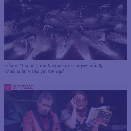
Είδαμε: "Πέρσες" του Αισχύλου, σε σκηνοθεσία Χρ.
Θεοδωρίδη // Όλα για τον χορό
ΕΝΤΥΠΩΣΕΙΣ
#