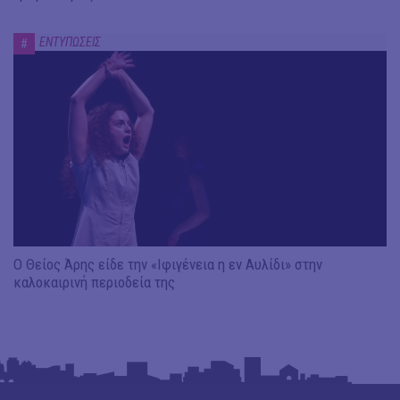
ΕΝΤΥΠΩΣΕΙΣ
#
Ο Θείος Άρης είδε την «Ιφιγένεια η εν Αυλίδι» στην
καλοκαιρινή περιοδεία της