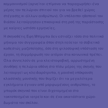
κομμουνισμού (αρνείται επίμονα να παραχωρήσει ένα
μέρος του πελώριου σπιτιού του για να βρεθεί χώρος
στέγασης κι άλλων ανθρώπων). Οι υπόλοιποι ηθοποιοί του
θιάσου λειτούργησαν επικουρικά στη ροή της παράστασης
με καίριες ωστόσο ερμηνείες.
Η σκηνοθέτις Έφη Μπίρμπα δεν εστιάζει τόσο στο πολιτικό
μήνυμα του συγγραφέα όπου στηλιτεύεται το σοβιετικό
καθεστώς μαζοποίησης, όσο στη φιλοσοφική υπόσταση του
έργου, τη συμμόρφωση του ατόμου στα κοινωνικά πρέπει.
Όλα συντελούν σε μια κλειστοφοβική, αρρωστημένη
συνθήκη: η πελώρια οθόνη στο πίσω μέρος της σκηνής που
λειτουργεί ως κλειδαρότρυπα, η μουσική υπόκρουση
κλασσικής μουσικής που θυμίζει ότι τα μεγαλύτερα
εγκλήματα έγιναν από μορφωμένους ανθρώπους, το
μπαρόκ σκηνικό που είναι διχοτομημένο στο
τακτοποιημένο ιατρείο και σε ένα ακατάστατο χώρο-
δωμάτιο του σκύλου.