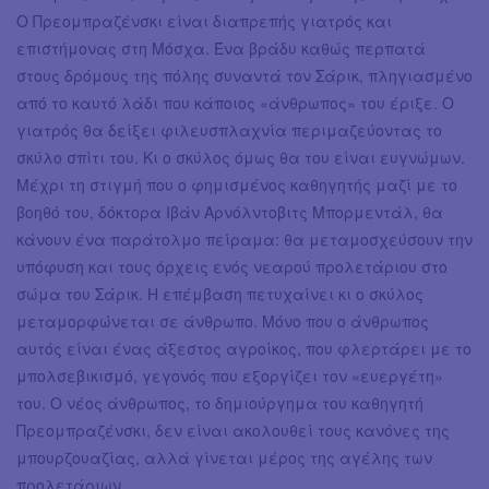
Ο Πρεομπραζένσκι είναι διαπρεπής γιατρός και
επιστήμονας στη Μόσχα. Ένα βράδυ καθώς περπατά
στους δρόμους της πόλης συναντά τον Σάρικ, πληγιασμένο
από το καυτό λάδι που κάποιος «άνθρωπος» του έριξε. Ο
γιατρός θα δείξει φιλευσπλαχνία περιμαζεύοντας το
σκύλο σπίτι του. Κι ο σκύλος όμως θα του είναι ευγνώμων.
Μέχρι τη στιγμή που ο φημισμένος καθηγητής μαζί με το
βοηθό του, δόκτορα Ιβάν Αρνόλντοβιτς Μπορμεντάλ, θα
κάνουν ένα παράτολμο πείραμα: θα μεταμοσχεύσουν την
υπόφυση και τους όρχεις ενός νεαρού προλετάριου στο
σώμα του Σάρικ. Η επέμβαση πετυχαίνει κι ο σκύλος
μεταμορφώνεται σε άνθρωπο. Μόνο που ο άνθρωπος
αυτός είναι ένας άξεστος αγροίκος, που φλερτάρει με το
μπολσεβικισμό, γεγονός που εξοργίζει τον «ευεργέτη»
του. Ο νέος άνθρωπος, το δημιούργημα του καθηγητή
Πρεομπραζένσκι, δεν είναι ακολουθεί τους κανόνες της
μπουρζουαζίας, αλλά γίνεται μέρος της αγέλης των
προλετάριων.