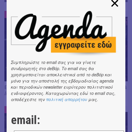
ΕΝΤΥΠΩΣΕΙΣ
#
Συμπληρώστε το email σας για να γίνετε
συνδρομητής στο deBόp. Το email σας θα
χρησιμοποιείται αποκλειστικά από το deBόp και
μόνο για την αποστολή της εβδομαδιαίας agenda
και περιοδικών newsletter ευρύτερου πολιτιστικού
Είδαμε: "Άλκηστις" του Ευριπίδη, σε σκηνοθεσία Δ. Καραντζά
// Ευφυής σύλληψη και χαμένη ευκαιρία
ενδιαφέροντος. Καταχωρώντας εδώ το email σας,
αποδέχεστε την
πολιτική απορρήτου
μας.
ΕΝΤΥΠΩΣΕΙΣ
#
email: