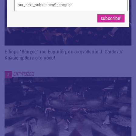
Είδαμε "Βάκχες" του Ευριπίδη, σε σκηνοθεσία J. Gardev //
Καλώς ήρθατε στο σόου!
ΕΝΤΥΠΩΣΕΙΣ
#