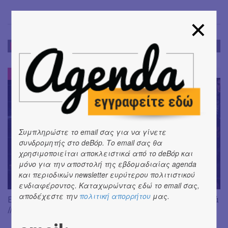
ΕΝΤΥΠΩΣΕΙΣ
ΕΝΤΥΠΩΣΕΙΣ
#
Συμπληρώστε το email σας για να γίνετε
συνδρομητής στο deBόp. Το email σας θα
χρησιμοποιείται αποκλειστικά από το deBόp και
μόνο για την αποστολή της εβδομαδιαίας agenda
και περιοδικών newsletter ευρύτερου πολιτιστικού
ενδιαφέροντος. Καταχωρώντας εδώ το email σας,
αποδέχεστε την
πολιτική απορρήτου
μας.
Είδαμε: "Άλκηστις" του Ευριπίδη, σε σκηνοθεσία Δ. Καραντζά
// Ευφυής σύλληψη και χαμένη ευκαιρία