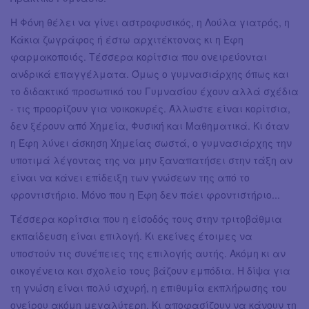
Η Φόνη θέλει να γίνει αστροφυσικός, η Λούλα γιατρός, η
Κάκια ζωγράφος ή έστω αρχιτέκτονας κι η Έφη
φαρμακοποιός. Τέσσερα κορίτσια που ονειρεύονται
ανδρικά επαγγέλματα. Όμως ο γυμνασιάρχης όπως και
το διδακτικό προσωπικό του Γυμνασίου έχουν αλλά σχέδια
- τις προορίζουν για νοικοκυρές. Άλλωστε είναι κορίτσια,
δεν ξέρουν από Χημεία, Φυσική και Μαθηματικά. Κι όταν
η Έφη λύνει άσκηση Χημείας σωστά, ο γυμνασιάρχης την
υποτιμά λέγοντας της να μην ξαναπατήσει στην τάξη αν
είναι να κάνει επίδειξη των γνώσεων της από το
φροντιστήριο. Μόνο που η Έφη δεν πάει φροντιστήριο...
Τέσσερα κορίτσια που η είσοδός τους στην τριτοβάθμια
εκπαίδευση είναι επιλογή. Κι εκείνες έτοιμες να
υποστούν τις συνέπειες της επιλογής αυτής. Ακόμη κι αν
οικογένεια και σχολείο τους βάζουν εμπόδια. Η δίψα για
τη γνώση είναι πολύ ισχυρή, η επιθυμία εκπλήρωσης του
ονείρου ακόμη μεγαλύτερη. Κι αποφασίζουν να κάνουν τη