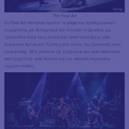
The Final Act
Οι Final Act πάτησαν πρώτοι το stage και προθέρμαναν
ευχάριστα, με δυναμισμό και ένταση τη βραδιά, με
τραγούδια δικά τους αλλά και cover-εκπλήξεις από
Διάφανα Κρίνα και Τρύπες στο τέλος της ζωντανής τους
εμφάνισης. Μια μπάντα με ενέργεια και ροκ υπόσταση
που ξεχείλιζε από παντού και με σκηνική παρουσία
γεμάτη πάθος.