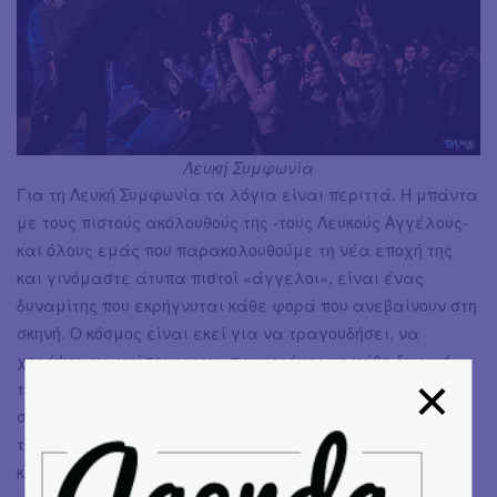
Λευκή Συμφωνία
Για τη Λευκή Συμφωνία τα λόγια είναι περιττά. Η μπάντα
με τους πιστούς ακόλουθούς της -τους Λευκούς Αγγέλους-
και όλους εμάς που παρακολουθούμε τη νέα εποχή της
και γινόμαστε άτυπα πιστοί «άγγελοι», είναι ένας
δυναμίτης που εκρήγνυται κάθε φορά που ανεβαίνουν στη
σκηνή. Ο κόσμος είναι εκεί για να τραγουδήσει, να
χορέψει, να νιώσει και να συμμετέχει με κάθε δυνατό
τρόπο. Η επαφή της μπάντας με το κοινό είναι από τις
σπάνιες περιπτώσεις, που είναι το πιο δυναμικό κομμάτι
της εμφάνισης κατ' εμέ. Η new wave αισθητική μουσικής
και στίχων, ανακατεύεται με την πιο ροκ πλευρά του