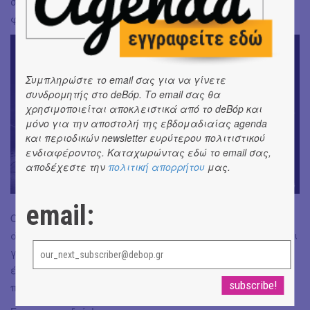
συγκροτήματος, το συναίσθημα ξεχειλίζει, οι σκέψεις
φεύγουν...
Συμπληρώστε το email σας για να γίνετε
συνδρομητής στο deBόp. Το email σας θα
χρησιμοποιείται αποκλειστικά από το deBόp και
μόνο για την αποστολή της εβδομαδιαίας agenda
και περιοδικών newsletter ευρύτερου πολιτιστικού
ενδιαφέροντος. Καταχωρώντας εδώ το email σας,
αποδέχεστε την
πολιτική απορρήτου
μας.
Λευκή Συμφωνία
email:
Όσο διαρκούν τα live της Λευκής Συμφωνίας είναι σαν το
άτομο να κάνει μια κρυφή συμφωνία με τον εαυτό του ότι
για την επόμενη μιάμιση ώρα είμαστε εμείς οι δύο σε
ένα μουσικό σύμπαν μακριά... Είναι από τις περιπτώσεις
που νιώθεις ξεκάθαρα τη δύναμη της μουσικής.