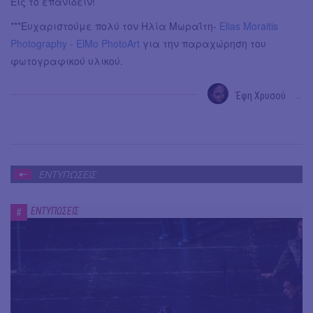
Εις το επανιδείν!
***Ευχαριστούμε πολύ τον Ηλία Μωραΐτη-
Elias Moraitis
Photography - ElMo PhotoArt
για την παραχώρηση του
φωτογραφικού υλικού.
Έφη Χρυσού
→
ΕΝΤΥΠΩΣΕΙΣ
ΕΝΤΥΠΩΣΕΙΣ
#