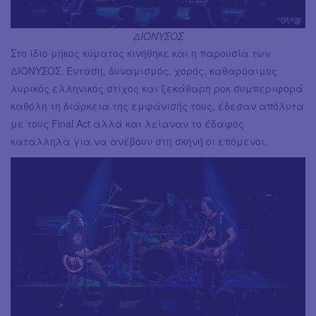
ΔΙΟΝΥΣΟΣ
Στο ίδιο μήκος κύματος κινήθηκε και η παρουσία των
ΔΙΟΝΥΣΟΣ. Ένταση, δυναμισμός, χορός, καθαρόαιμος
λυρικός ελληνικός στίχος και ξεκάθαρη ροκ συμπεριφορά
καθόλη τη διάρκεια της εμφάνισής τους, έδεσαν απόλυτα
με τους Final Act αλλά και λείαναν το έδαφος
κατάλληλα για να ανέβουν στη σκηνή οι επόμενοι.