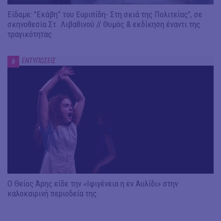
Είδαμε: "Εκάβη” του Ευριπίδη- Στη σκιά της Πολιτείας", σε
σκηνοθεσία Στ. Λιβαθινού // Θυμός & εκδίκηση έναντι της
τραγικότητας
ΕΝΤΥΠΩΣΕΙΣ
#
Ο Θείος Άρης είδε την «Ιφιγένεια η εν Αυλίδι» στην
καλοκαιρινή περιοδεία της