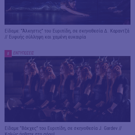
Είδαμε: "Άλκηστις" του Ευριπίδη, σε σκηνοθεσία Δ. Καραντζά
// Ευφυής σύλληψη και χαμένη ευκαιρία
ΕΝΤΥΠΩΣΕΙΣ
#
Είδαμε "Βάκχες" του Ευριπίδη, σε σκηνοθεσία J. Gardev //
Καλώς ήρθατε στο σόου!