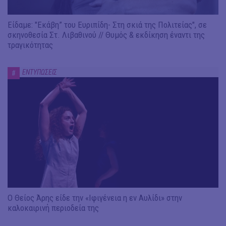
Είδαμε: "Εκάβη” του Ευριπίδη- Στη σκιά της Πολιτείας", σε
σκηνοθεσία Στ. Λιβαθινού // Θυμός & εκδίκηση έναντι της
τραγικότητας
ΕΝΤΥΠΩΣΕΙΣ
#
Ο Θείος Άρης είδε την «Ιφιγένεια η εν Αυλίδι» στην
καλοκαιρινή περιοδεία της