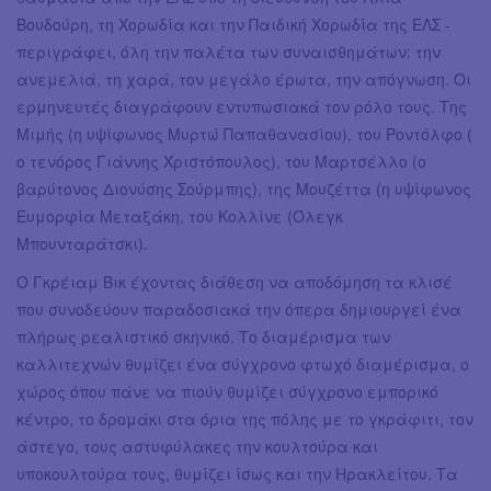
Βουδούρη, τη Χορωδία και την Παιδική Χορωδία της ΕΛΣ -
περιγράφει, όλη την παλέτα των συναισθημάτων: την
ανεμελιά, τη χαρά, τον μεγάλο έρωτα, την απόγνωση. Οι
ερμηνευτές διαγράφουν εντυπωσιακά τον ρόλο τους. Της
Μιμής (η υψίφωνος Μυρτώ Παπαθανασίου), του Ροντόλφο (
ο τενόρος Γιάννης Χριστόπουλος), του Μαρτσέλλο (ο
βαρύτονος Διονύσης Σούρμπης), της Μουζέττα (η υψίφωνος
Ευμορφία Μεταξάκη, του Κολλίνε (Όλεγκ
Μπουνταράτσκι).
Ο Γκρέιαμ Βικ έχοντας διάθεση να αποδόμηση τα κλισέ
που συνοδεύουν παραδοσιακά την όπερα δημιουργεί ένα
πλήρως ρεαλιστικό σκηνικό. Το διαμέρισμα των
καλλιτεχνών θυμίζει ένα σύγχρονο φτωχό διαμέρισμα, ο
χώρος όπου πάνε να πιούν θυμίζει σύγχρονο εμπορικό
κέντρο, το δρομάκι στα όρια της πόλης με το γκράφιτι, τον
άστεγο, τους αστυφύλακες την κουλτούρα και
υποκουλτούρα τους, θυμίζει ίσως και την Ηρακλείτου. Τα