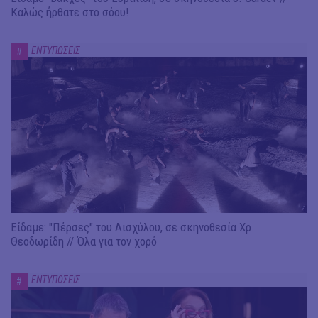
Καλώς ήρθατε στο σόου!
ΕΝΤΥΠΩΣΕΙΣ
#
Είδαμε: "Πέρσες" του Αισχύλου, σε σκηνοθεσία Χρ.
Θεοδωρίδη // Όλα για τον χορό
ΕΝΤΥΠΩΣΕΙΣ
#