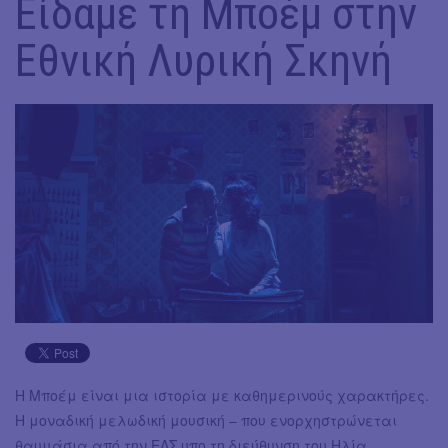
Είδαμε τη Μποέμ στην
Εθνική Λυρική Σκηνή
Η Μποέμ είναι μια ιστορία με καθημερινούς χαρακτήρες.
Η μοναδική μελωδική μουσική – που ενορχηστρώνεται
θαυμάσια από την ΕΛΣ υπο τη διεύθυνση του Ηλία