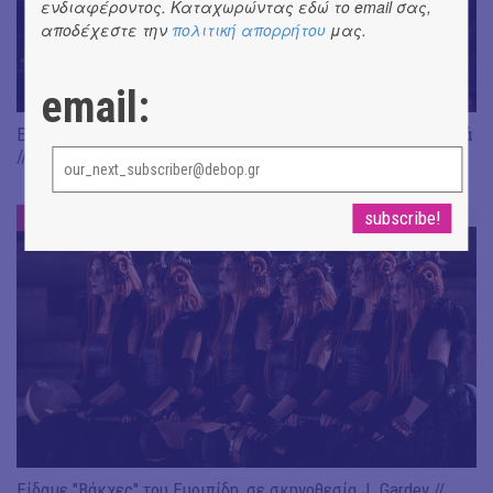
ενδιαφέροντος. Καταχωρώντας εδώ το email σας,
αποδέχεστε την
πολιτική απορρήτου
μας.
email:
Είδαμε: "Άλκηστις" του Ευριπίδη, σε σκηνοθεσία Δ. Καραντζά
// Ευφυής σύλληψη και χαμένη ευκαιρία
ΕΝΤΥΠΩΣΕΙΣ
#
Είδαμε "Βάκχες" του Ευριπίδη, σε σκηνοθεσία J. Gardev //