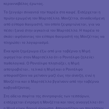
κεραυνοβόλος έρωτας.
Το ζευγάρι συναντά την παρέα στο καφέ. Εισέρχεται η
πρώην ερωμένη του Μαρτσέλλο, Μουζέττα, συνοδευόμενη
από εύπορο θαυμαστή, τον οποίο ξεφορτώνεται, για να
πέσει ξανά στην αγκαλιά του Μαρτσέλλο. Η παρέα το
σκάει αφήνοντας τον εύπορο θαυμαστή της Μουζέττας να
πληρώσει το λογαριασμό.
Ένα κρύο ξημέρωμα έξω από μια ταβέρνα η Μιμή
αφηγείται στον Μαρτσέλλο ότι ο Ροντόλφο ζηλεύει
παθολογικά. Ο Ροντόλφο πλησιάζει, η Μιμή
αποτραβιέται.. τελικά η Μιμή και ο Ροντόλφο
αποφασίζουν να μείνουν μαζί έως την άνοιξη, ενώ η
Μουζέττα και ο Μαρτσέλλο βγαίνουν από την ταβέρνα
καβγαδίζοντας.
Στη άδεια σοφίτα της συντροφιάς των τεσσάρων,
εισέρχεται έντρομη η Μουζέττα και τους αναγγέλλει ότι
η Μιμή είναι βαριά άρρωστη. Αποφασίζουν να πουλήσουν