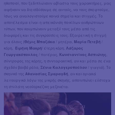
ηθοποιοί, που ξεδιπλώνουν αβίαστα τους χαρακτήρες, μας
αφήνουν να διεισδύσουμε σε αυτούς, να τους σκεφτούμε,
ίσως να αναλογιστούμε κοινά σημεία και στιγμές. Το
αποτέλεσμα είναι η απεικόνιση ποικίλων ανθρώπινων
τύπων, που κουμπώνουν μεταξύ τους μέσα από τις
διαφορές και τις συγκρούσεις τους. Εξαιρετική η στιγμή
για όλους (
Θέμις Μπαζάκα
/ μητέρα,
Μαρία Πετεβή
/
κόρη,
Ειρήνη Μακρή
/ έτερη κόρη,
Λάζαρος
Γεωργακόπουλος
/ πατέρας,
Κωνσταντίνος Ασπιώτης
,
σύντροφος της κόρης, η συνταρακτική, αν και μέσα σε ένα
σχεδόν βουβό ρόλο,
Ξένια Καλογεροπούλου
/ γιαγιά). Το
σκηνικό της
Αθανασίας Σμαραγδή
, αν και οριακά
λειτουργικό λόγω της μικρής σκηνής, αποτυπώνει εύστοχα
τη στυλάτη νεοϋορκέζικη μεζονέτα.