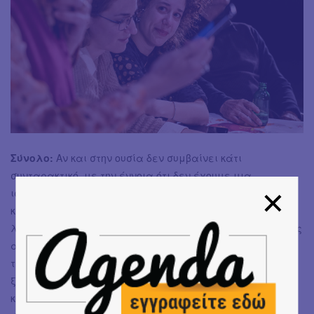
Σύνολο:
Αν και στην ουσία δεν συμβαίνει κάτι
συνταρακτικό, με την έννοια ότι δεν έχουμε μια
ιστορία δριμείας εξέλιξης, εντούτοις πρόκειται για μια
καλοδουλεμένη, ενδιαφέρουσα παράσταση, που
λειτουργεί ως ψυχογράφημα, καθώς η κύρια δυναμική της
αφορά στην “αποκάλυψη” των ηρώων της -αποτέλεσμα
της σκηνοθετικής και ερμηνευτικής ενσυναίσθησης-,
ξεκινώντας από την ωραιοποιημένη τους εκδοχή και
καταλήγοντας εντός σύγχρονων και ρεαλιστικών