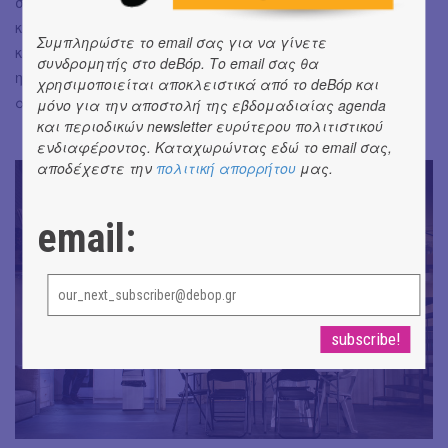
συνθηκών στην πραγματική, την πιο εξωστρεφή και χωρίς
κανένα περιτύλιγμα. Οι μύθοι της “αγίας οικογένειας”
Συμπληρώστε το email σας για να γίνετε
και του “American beauty” διαλύονται, όχι όμως τελικά και
συνδρομητής στο deBόp. Το email σας θα
η ίδια οικογένεια, καθώς η δύναμη της αγάπης
χρησιμοποιείται αποκλειστικά από το deBόp και
αποδεικνύεται καταλυτική και επανορθωτική.
μόνο για την αποστολή της εβδομαδιαίας agenda
και περιοδικών newsletter ευρύτερου πολιτιστικού
ενδιαφέροντος. Καταχωρώντας εδώ το email σας,
αποδέχεστε την
πολιτική απορρήτου
μας.
email: