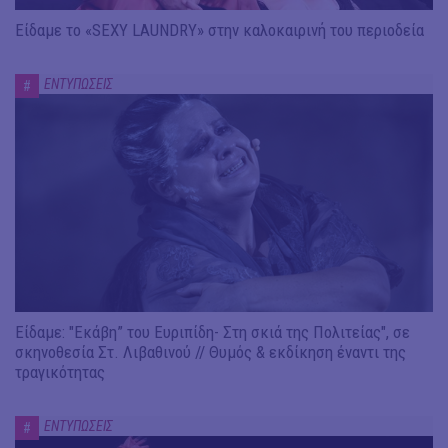
Είδαμε το «SEXY LAUNDRY» στην καλοκαιρινή του περιοδεία
ΕΝΤΥΠΩΣΕΙΣ
#
Είδαμε: "Εκάβη” του Ευριπίδη- Στη σκιά της Πολιτείας", σε
σκηνοθεσία Στ. Λιβαθινού // Θυμός & εκδίκηση έναντι της
τραγικότητας
ΕΝΤΥΠΩΣΕΙΣ
#