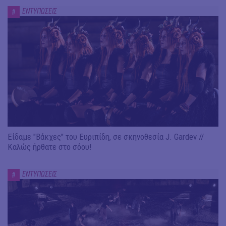
ΕΝΤΥΠΩΣΕΙΣ
#
Είδαμε "Βάκχες" του Ευριπίδη, σε σκηνοθεσία J. Gardev //
Καλώς ήρθατε στο σόου!
ΕΝΤΥΠΩΣΕΙΣ
#