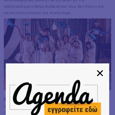
προγενέστερη εύθυμη διάθεση και ίσως δεν ήταν η πιο
κατάλληλη επιλογή για το κλείσιμο.
Σύνολο:
Δουλειά με καλές, έντιμες προθέσεις,
αποδεικνύει εμπράκτως μια διαφορετική από την
τετριμμένη προσέγγιση του είδους επιθεώρηση, χωρίς να