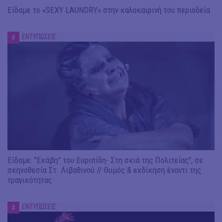
Είδαμε το «SEXY LAUNDRY» στην καλοκαιρινή του περιοδεία
ΕΝΤΥΠΩΣΕΙΣ
#
Είδαμε: "Εκάβη” του Ευριπίδη- Στη σκιά της Πολιτείας", σε
σκηνοθεσία Στ. Λιβαθινού // Θυμός & εκδίκηση έναντι της
τραγικότητας
ΕΝΤΥΠΩΣΕΙΣ
#