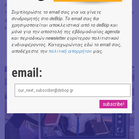
ρέπει στο φτηνό θέαμα, τον πρόχειρο αυτοσχεδιασμό και
την κιτς διακωμώδηση. Το κοινό θα περάσει ευχάριστα, θα
Συμπληρώστε το email σας για να γίνετε
συνδρομητής στο deBόp. Το email σας θα
χειροκροτήσει ζωηρά, ένας πιο απαιτητικός θεατής
χρησιμοποιείται αποκλειστικά από το deBόp και
ενδεχομένως περίμενε και κάτι παραπάνω.
μόνο για την αποστολή της εβδομαδιαίας agenda
και περιοδικών newsletter ευρύτερου πολιτιστικού
Μάθετε όλες τις λεπτομέρειες για την
ενδιαφέροντος. Καταχωρώντας εδώ το email σας,
αποδέχεστε την
πολιτική απορρήτου
μας.
παράσταση εδώ.
email: