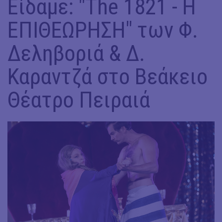
Είδαμε: "Τhe 1821 - H
ΕΠΙΘΕΩΡΗΣΗ" των Φ.
Δεληβοριά & Δ.
Καραντζά στο Βεάκειο
Θέατρο Πειραιά