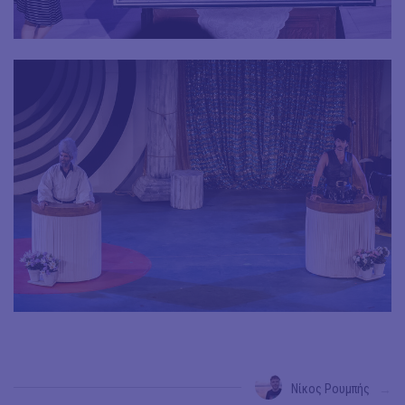
Νίκος Ρουμπής
→