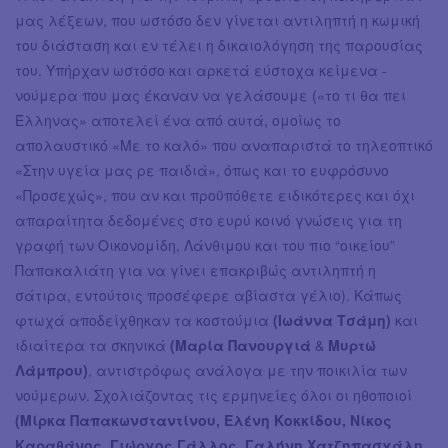
μας λέξεων, που ωστόσο δεν γίνεται αντιληπτή η κωμική
του διάσταση και εν τέλει η δικαιολόγηση της παρουσίας
του. Υπήρχαν ωστόσο και αρκετά εύστοχα κείμενα -
νούμερα που μας έκαναν να γελάσουμε («το τι θα πει
Έλληνας» αποτελεί ένα από αυτά, ομοίως το
απολαυστικό «Με το καλό» που αναπαριστά το τηλεοπτικό
«Στην υγεία μας ρε παιδιά», όπως και το ευφρόσυνο
«Προσεχώς», που αν και προϋπόθετε ειδικότερες και όχι
απαραίτητα δεδομένες στο ευρύ κοινό γνώσεις για τη
γραφή των Οικονομίδη, Λάνθιμου και του πιο “οικείου”
Παπακαλιάτη για να γίνει επακριβώς αντιληπτή η
σάτιρα, εντούτοις προσέφερε αβίαστα γέλιο). Κάπως
φτωχά αποδείχθηκαν τα κοστούμια
(Ιωάννα Τσάμη)
και
ιδιαίτερα τα σκηνικά
(Μαρία Πανουργιά
&
Μυρτώ
Λάμπρου)
, αντιστρόφως ανάλογα με την ποικιλία των
νούμερων. Σχολιάζοντας τις ερμηνείες όλοι οι ηθοποιοί
(Μίρκα Παπακωνσταντίνου, Eλένη Κοκκίδου, Νίκος
Καραθάνος, Γιώργος Γάλλος, Γαλήνη Χατζηπασχάλη,