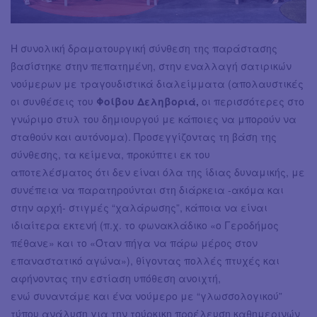
Η συνολική δραματουργική σύνθεση της παράστασης
βασίστηκε στην πεπατημένη, στην εναλλαγή σατιρικών
νούμερων με τραγουδιστικά διαλείμματα (απολαυστικές
οι συνθέσεις του
Φοίβου Δεληβοριά,
οι περισσότερες στο
γνώριμο στυλ του δημιουργού με κάποιες να μπορούν να
σταθούν και αυτόνομα). Προσεγγίζοντας τη βάση της
σύνθεσης, τα κείμενα, προκύπτει εκ του
αποτελέσματος ότι δεν είναι όλα της ίδιας δυναμικής, με
συνέπεια να παρατηρούνται στη διάρκεια -ακόμα και
στην αρχή- στιγμές “χαλάρωσης”, κάποια να είναι
ιδιαίτερα εκτενή (π.χ. το φωνακλάδικο «ο Γεροδήμος
πέθανε» και το «Όταν πήγα να πάρω μέρος στον
επαναστατικό αγώνα»), θίγοντας πολλές πτυχές και
αφήνοντας την εστίαση υπόθεση ανοιχτή,
ενώ συναντάμε και ένα νούμερο με “γλωσσολογικού”
τύπου ανάλυση για την τούρκικη προέλευση καθημερινών