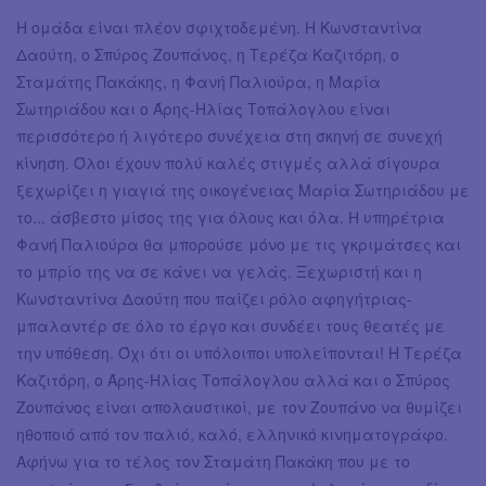
Η ομάδα είναι πλέον σφιχτοδεμένη. Η Κωνσταντίνα
Δαούτη, ο Σπύρος Ζουπάνος, η Τερέζα Καζιτόρη, ο
Σταμάτης Πακάκης, η Φανή Παλιούρα, η Μαρία
Σωτηριάδου και ο Άρης-Ηλίας Τοπάλογλου είναι
περισσότερο ή λιγότερο συνέχεια στη σκηνή σε συνεχή
κίνηση. Όλοι έχουν πολύ καλές στιγμές αλλά σίγουρα
ξεχωρίζει η γιαγιά της οικογένειας Μαρία Σωτηριάδου με
το... άσβεστο μίσος της για όλους και όλα. Η υπηρέτρια
Φανή Παλιούρα θα μπορούσε μόνο με τις γκριμάτσες και
το μπρίο της να σε κάνει να γελάς. Ξεχωριστή και η
Κωνσταντίνα Δαούτη που παίζει ρόλο αφηγήτριας-
μπαλαντέρ σε όλο το έργο και συνδέει τους θεατές με
την υπόθεση. Όχι ότι οι υπόλοιποι υπολείπονται! Η Τερέζα
Καζιτόρη, ο Άρης-Ηλίας Τοπάλογλου αλλά και ο Σπύρος
Ζουπάνος είναι απολαυστικοί, με τον Ζουπάνο να θυμίζει
ηθοποιό από τον παλιό, καλό, ελληνικό κινηματογράφο.
Αφήνω για το τέλος τον Σταμάτη Πακάκη που με το