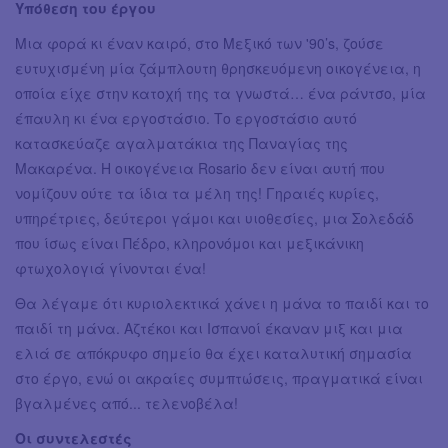
Υπόθεση του έργου
Μια φορά κι έναν καιρό, στο Μεξικό των '90’s, ζούσε
ευτυχισμένη μία ζάμπλουτη θρησκευόμενη οικογένεια, η
οποία είχε στην κατοχή της τα γνωστά… ένα ράντσο, μία
έπαυλη κι ένα εργοστάσιο. Το εργοστάσιο αυτό
κατασκεύαζε αγαλματάκια της Παναγίας της
Μακαρένα. Η οικογένεια Rosario δεν είναι αυτή που
νομίζουν ούτε τα ίδια τα μέλη της! Γηραιές κυρίες,
υπηρέτριες, δεύτεροι γάμοι και υιοθεσίες, μια Σολεδάδ
που ίσως είναι Πέδρο, κληρονόμοι και μεξικάνικη
φτωχολογιά γίνονται ένα!
Θα λέγαμε ότι κυριολεκτικά χάνει η μάνα το παιδί και το
παιδί τη μάνα. Αζτέκοι και Ισπανοί έκαναν μιξ και μια
ελιά σε απόκρυφο σημείο θα έχει καταλυτική σημασία
στο έργο, ενώ οι ακραίες συμπτώσεις, πραγματικά είναι
βγαλμένες από... τελενοβέλα!
Οι συντελεστές