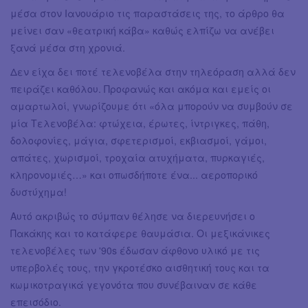
μέσα στον Ιανουάριο τις παραστάσεις της, το άρθρο θα
μείνει σαν «θεατρική κάβα» καθώς ελπίζω να ανέβει
ξανά μέσα στη χρονιά.
Δεν είχα δει ποτέ τελενοβέλα στην τηλεόραση αλλά δεν
πειράζει καθόλου. Προφανώς και ακόμα και εμείς οι
αμαρτωλοί, γνωρίζουμε ότι «όλα μπορούν να συμβούν σε
μία Τελενοβέλα: φτώχεια, έρωτες, ίντριγκες, πάθη,
δολοφονίες, μάγια, σφετερισμοί, εκβιασμοί, γάμοι,
απάτες, χωρισμοί, τροχαία ατυχήματα, πυρκαγιές,
κληρονομιές…» και οπωσδήποτε ένα... αεροπορικό
δυστύχημα!
Αυτό ακριβώς το σύμπαν θέλησε να διερευνήσει ο
Πακάκης και το κατάφερε θαυμάσια. Οι μεξικάνικες
τελενοβέλες των '90s έδωσαν άφθονο υλικό με τις
υπερβολές τους, την γκροτέσκο αισθητική τους και τα
κωμικοτραγικά γεγονότα που συνέβαιναν σε κάθε
επεισόδιο.