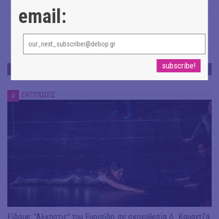
email:
Άρης Γαβριελάτος
→
ΕΝΤΥΠΩΣΕΙΣ
ΕΝΤΥΠΩΣΕΙΣ
#
Είδαμε: "Άλκηστις" του Ευριπίδη, σε σκηνοθεσία Δ. Καραντζά