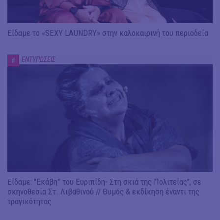
Είδαμε το «SEXY LAUNDRY» στην καλοκαιρινή του περιοδεία
ΕΝΤΥΠΩΣΕΙΣ
#
Είδαμε: "Εκάβη” του Ευριπίδη- Στη σκιά της Πολιτείας", σε
σκηνοθεσία Στ. Λιβαθινού // Θυμός & εκδίκηση έναντι της
τραγικότητας