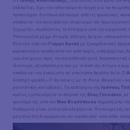
εκδικείται, έχει την απαιτούμενη πυγμή για να θεωρηθε
προκατόχου. Εντυπωσιαστήκαμε από τις φωνητικές ικαν
υποδύεται τον κουνιάδο και συνέταιρο του πρωταγωνιστή
ξεχωρίζει, κερδίζοντας το στοίχημα από την εμφάνισή 
Υποταγμένη μέχρι στιγμής σύζυγος δείχνει αποφασιστικ
Ρεσιτάλ από τον
Γιώργο Κατσή
με ξεκαρδιστικές προεκτ
καρικατούρα αναδεικνύεται από νωρίς, ενδεχομένως δ
των στοιχείων προς την κατεύθυνση αυτή. Ικανοποιητική 
ιδιαίτερη, αξιοπρόσεχτη και με το δικό της στίγμα η κωμ
υποδύεται την έγκλειστη σε ντουλάπα θεούσα θεία. Ο
Α
διάσημη φράση
«Τι θα κάνεις με τη Λίντα, Βαγγέλη;»
κα
ρατσιστικές καταβολές. Τα κοστούμια της
Ιωάννας Τσά
ομοίως εμπνευσμένο το σκηνικό της
Εύας Γουλάκου,
με 
φωτισμό της από τον
Νίκο Βλασόπουλο
παραπέμπει σε 
παθήματα είναι αλληλοδιαδεχόμενα. Η εννιαμελής ορχή
μέγιστα στη διαμόρφωση του εκρηκτικού -από κάθε άποψ