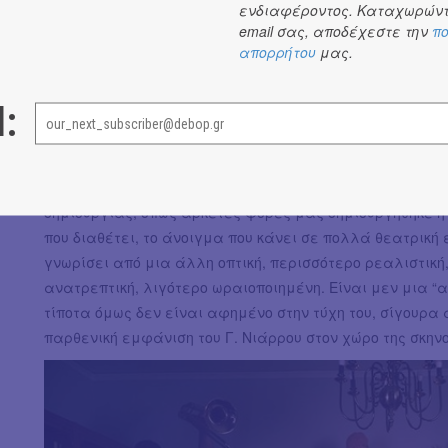
ενδιαφέροντος. Καταχωρώντ
email σας, αποδέχεστε την
πο
απορρήτου
μας.
Δεν μιλάμε ασφαλώς για επιστροφή στο κινηματογραφ
ό,τι παρουσιάζεται, αλλά για άνοιγμα στο μέλλον, στη
l:
ίσως περιοριστικό να ενταχθεί σε ένα μόνο είδος. Είνα
μεταξύ τους, δεν προκρίνεται κάποιο σε βάρος άλλου, 
αποδοθεί μια ταυτότητα μόνο, που προφανώς και θα την 
πλαίσιο αυτό ο προσδιορισμός της ως
musical
-αν δεν λει
δημιουργίας, όπως αρκετές φορές μας δημιουργήθηκε η σ
που διαθέτει, το άνοιγμα που κάνει σε πολλά θεατρική ε
γνωρίσει από μια άλλη οπτική, περισσότερο ρεαλιστική,
ανατρεπτική, λιγότερο ωραιοποιημένη. Είναι μεν μια “
τίποτα όμως δεν είναι αφημένο στην τύχη του, σίγουρα
παρθενική εμφάνιση του Γ. Νιάρρου στον χώρο της σκην