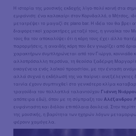
Η ιστορία της μουσικής εκδοχής λίγο-πολύ κοινή στα σημ
εμφάνιση: ένα καλοκαίρι στον Κορυδαλλό, ο Μήτσος, ιδι
μετατρέψει το μαγαζί σε piano bar. Η ιδέα του θα βρει α
διαφορετικοί χαρακτήρες μεταξύ τους, η γυναίκα του Μα
τους θα του αποκαλύψει ότι η κόρη τους έχει άλλο πατέ
παρορμήσεις, η αναιδής κόρη που δεν γνωρίζει από όρια
χαρακτήρων συμπληρώνεται από τον Γιώργο, κουνιάδο κ
αλλοπρόσαλλη περσόνα, τη θεούσα ξαδέρφη Μαργαρίτα
οικογένεια ενός λαϊκού προαστίου, με την ένταση ανάμ
αλλά συχνά η εκδήλωσή της να παίρνει ανεξέλεγκτες 
ταινία έχουν συμπτυχθεί στο γενικότερο κλίμα καταβα
τραγούδια του πολλαπλά ταλαντούχου
Γιάννη Νιάρρο
απόπειρα εδώ), όπου με τη σύμπραξη του
Αλέξανδρου Λ
ευφάνταστη και διόλου επιπόλαια δουλειά. Στην περίπτ
της μουσικής, η βαρύτητα των ηχηρών λόγων μεταμορφώ
φέρουν χαμόγελα.