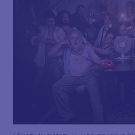
Ο
Γιάννης Αναστασάκης,
ταιριαστός στον ρόλο του Μί