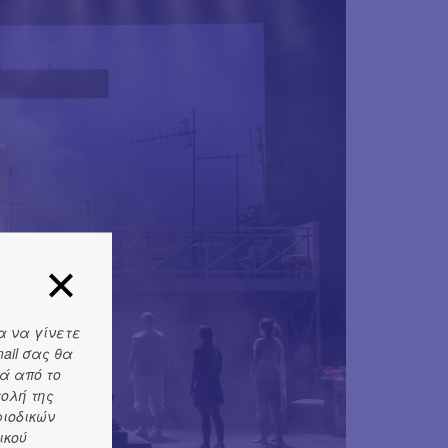
α να γίνετε
ail σας θα
ά από το
τολή της
ριοδικών
ικού