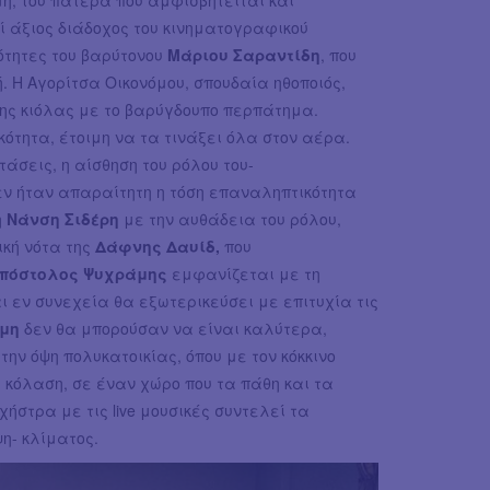
ί άξιος διάδοχος του κινηματογραφικού
ότητες του βαρύτονου
Μάριου Σαραντίδη
, που
. Η Αγορίτσα Οικονόμου, σπουδαία ηθοποιός,
της κιόλας με το βαρύγδουπο περπάτημα.
ότητα, έτοιμη να τα τινάξει όλα στον αέρα.
άσεις, η αίσθηση του ρόλου του-
εν ήταν απαραίτητη η τόση επαναληπτικότητα
η
Νάνση Σιδέρη
με την αυθάδεια του ρόλου,
ική νότα της
Δάφνης Δαυίδ,
που
πόστολος Ψυχράμης
εμφανίζεται με τη
ι εν συνεχεία θα εξωτερικεύσει με επιτυχία τις
μη
δεν θα μπορούσαν να είναι καλύτερα,
την όψη πολυκατοικίας, όπου με τον κόκκινο
κόλαση, σε έναν χώρο που τα πάθη και τα
στρα με τις live μουσικές συντελεί τα
η- κλίματος.