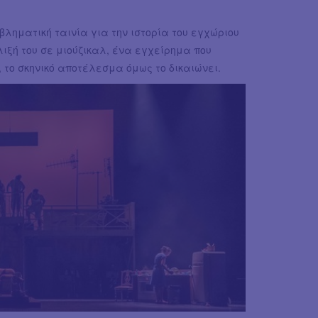
βληματική ταινία για την ιστορία του εγχώριου
λιξή του σε μιούζικαλ, ένα εγχείρημα που
το σκηνικό αποτέλεσμα όμως το δικαιώνει.