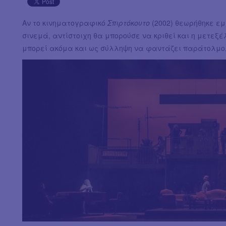
Αν το κινηματογραφικό
Σπιρτόκουτο
(2002) θεωρήθηκε εμ
σινεμά, αντίστοιχη θα μπορούσε να κριθεί και η μετεξέ
μπορεί ακόμα και ως σύλληψη να φαντάζει παράτολμο, 