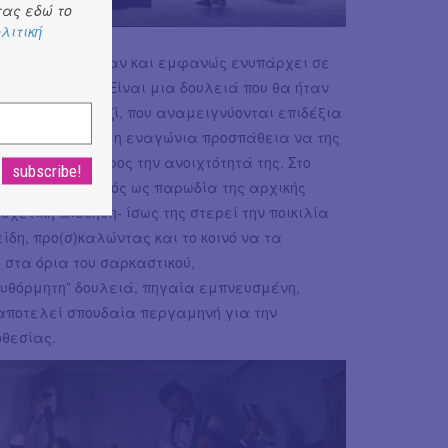
ας εδώ το
λιτική
ικό παρελθόν, αν και εμφανώς ενυπάρχει σε
 φρέσκια ιδέα. Είναι μια δουλειά που θα ήταν
ι πολλά είδη μαζί, που αναμειγνύονται επιδέξια
ούτε διακρίνεται η εναγώνια προσπάθεια να της
περιόριζε ως προς την ανοιχτότητά της. Στο
τουργεί και αυτός ως παρωδία της αρχικής
χετική αίσθηση- ίσως της στερεί την ποικιλία
ίδη, προ(σ)καλώντας και το κοινό να τα
 στα όρια του σαρκαστικού,
αυθόρμητη” δουλειά, πηγαία εμπνευσμένη,
 αποτελεί σπουδαία περγαμηνή για την
οθεσίας.