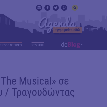
T FOOD N' TUNES
ΣΤΟ ΣΠΙΤΙ
-The Musical» σε
υ / Τραγουδώντας