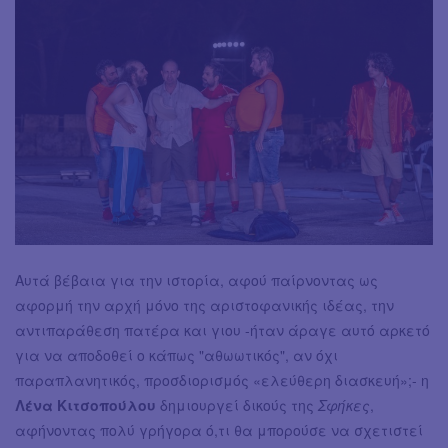
Αυτά βέβαια για την ιστορία, αφού παίρνοντας ως
αφορμή την αρχή μόνο της αριστοφανικής ιδέας, την
αντιπαράθεση πατέρα και γιου -ήταν άραγε αυτό αρκετό
για να αποδοθεί ο κάπως "αθωωτικός", αν όχι
παραπλανητικός, προσδιορισμός «ελεύθερη διασκευή»;- η
Λένα Κιτσοπούλου
δημιουργεί δικούς της
Σφήκες
,
αφήνοντας πολύ γρήγορα ό,τι θα μπορούσε να σχετιστεί