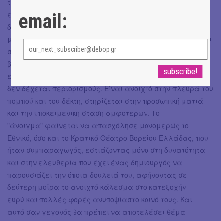
τουλάχιστον γνωρίζουν τα του χώρου, δεν έσπευσαν στην
επιδαύρεια πρεμιέρα περιμένοντας να δουν κάτι
email:
διαφορετικό, την Κιτσοπούλου να κάνει εκπτώσεις σε όσα
μας έχει συνηθίσει, ή να βάζει νερό στο κρασί της (αν και
στο πρώτο μισάωρο ξαφνιαστήκαμε ευχάριστα
βλέποντας μια εν δυνάμει αριστοφανική παραλλαγή να
εξελίσσεται). Ασφαλώς το θέατρο είναι μια τέχνη που
δεν δέχεται περιορισμούς. Είναι ανοιχτό στην πλευρά του
πομπού και του δέκτη, στηρίζεται στην προσωπική ματιά
και την υποκειμενική στάση αμφοτέρων. Το
"άνοιγμα" φαίνεται να απασχόλησε μονομερώς το
Εθνικό, όσο και το Κρατικό Θέατρο Βορείου Ελλάδας, που
ήταν συμπαραγωγός, εστιάζοντας μόνο στη δυνατότητα
και στην ελευθερία που έχει ένας δημιουργός να
παρουσιάζει την όποια δουλειά του, αφήνοντας σε
δεύτερη μοίρα το ανοιχτό κάλεσμα στο κατεξοχήν
ευρύ και πολλές φορές ανυποψίαστο κοινό τους. Και
αυτό σαν γεγονός θα πρέπει να αποτελέσει θέμα