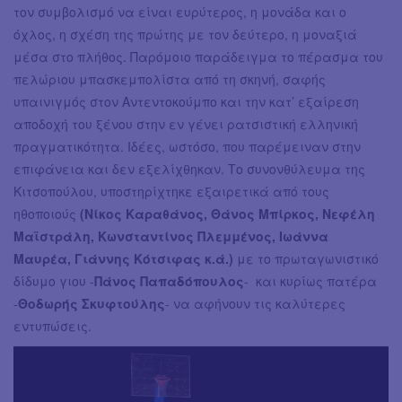
τον συμβολισμό να είναι ευρύτερος, η μονάδα και ο
όχλος, η σχέση της πρώτης με τον δεύτερο, η μοναξιά
μέσα στο πλήθος. Παρόμοιο παράδειγμα το πέρασμα του
πελώριου μπασκεμπολίστα από τη σκηνή, σαφής
υπαινιγμός στον Αντεντοκούμπο και την κατ’ εξαίρεση
αποδοχή του ξένου στην εν γένει ρατσιστική ελληνική
πραγματικότητα. Ιδέες, ωστόσο, που παρέμειναν στην
επιφάνεια και δεν εξελίχθηκαν. Το συνονθύλευμα της
Κιτσοπούλου, υποστηρίχτηκε εξαιρετικά από τους
ηθοποιούς
(Νίκος Καραθάνος, Θάνος Μπίρκος, Νεφέλη
Μαϊστράλη, Κωνσταντίνος Πλεμμένος, Ιωάννα
Μαυρέα, Γιάννης Κότσιφας κ.ά.)
με το πρωταγωνιστικό
δίδυμο γιου -
Πάνος Παπαδόπουλος
- και κυρίως πατέρα
-
Θοδωρής Σκυφτούλης
- να αφήνουν τις καλύτερες
εντυπώσεις.