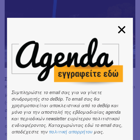
Σύνολο:
Μια παράσταση ειδικής κατηγορίας, «κλασική
Κιτσοπούλου». Μόνο που και αυτήν την είχαμε ξαναδεί και
Συμπληρώστε το email σας για να γίνετε
μάλιστα σε αμέσως προηγούμενες δουλειές της
συνδρομητής στο deBόp. Το email σας θα
(
Φρανκενστάιν, Τα νέα μου είναι σαρωτικά, Μια νύχτα
χρησιμοποιείται αποκλειστικά από το deBόp και
στην Επίδαυρο
). Το πιθανότερο είναι να αρέσει στους fan
μόνο για την αποστολή της εβδομαδιαίας agenda
της, όπου μάλλον -ίσως και αποκλειστικά- απευθύνεται,
και περιοδικών newsletter ευρύτερου πολιτιστικού
ενδιαφέροντος. Καταχωρώντας εδώ το email σας,
αν βέβαια και εκείνοι δεν έχουν αρχίσει να κουράζονται
αποδέχεστε την
πολιτική απορρήτου
μας.
από την επανάληψη των ίδιων κλισέ. Σίγουρα, όσοι