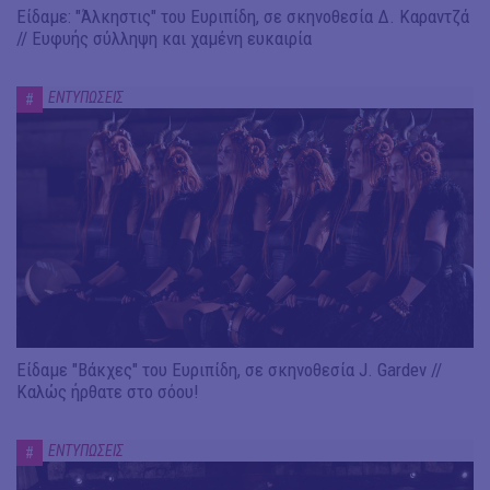
Είδαμε: "Άλκηστις" του Ευριπίδη, σε σκηνοθεσία Δ. Καραντζά
// Ευφυής σύλληψη και χαμένη ευκαιρία
ΕΝΤΥΠΩΣΕΙΣ
#
Είδαμε "Βάκχες" του Ευριπίδη, σε σκηνοθεσία J. Gardev //
Καλώς ήρθατε στο σόου!
ΕΝΤΥΠΩΣΕΙΣ
#