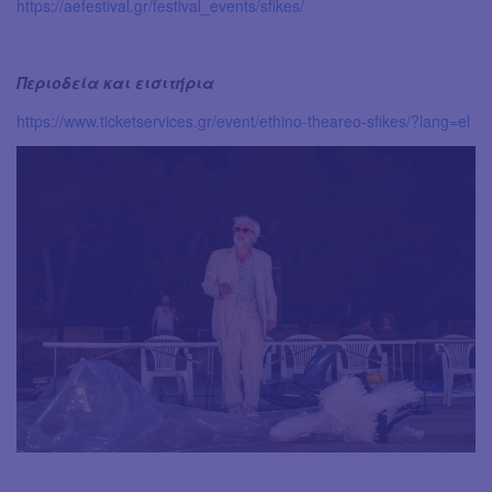
https://aefestival.gr/festival_events/sfikes/
Περιοδεία και εισιτήρια
https://www.ticketservices.gr/event/ethino-theareo-sfikes/?lang=el