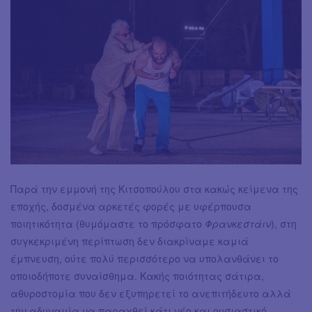
Παρά την εμμονή της Κιτσοπούλου στα κακώς κείμενα της
εποχής, δοσμένα αρκετές φορές με υφέρπουσα
ποιητικότητα (θυμόμαστε το πρόσφατο
Φρανκεστάιν
), στη
συγκεκριμένη περίπτωση δεν διακρίναμε καμιά
έμπνευση, ούτε πολύ περισσότερο να υπολανθάνει το
οποιοδήποτε συναίσθημα. Κακής ποιότητας σάτιρα,
αθυροστομία που δεν εξυπηρετεί το ανεπιτήδευτο αλλά
την αδυναμία να παραχθεί κάτι νέο και ουσιαστικό.