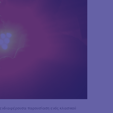
 ενδιαφέρουσα παρουσίαση ενός κλασικού