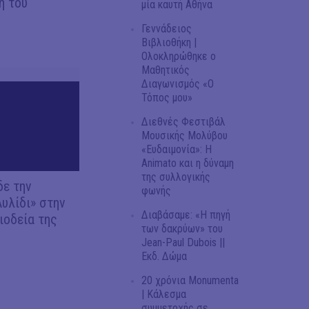
ή του
μία καυτή Αθήνα
Γεννάδειος
Βιβλιοθήκη |
Ολοκληρώθηκε ο
Μαθητικός
Διαγωνισμός «Ο
Τόπος μου»
Διεθνές Φεστιβάλ
Μουσικής Μολύβου
«Ευδαιμονία»: Η
Animato και η δύναμη
της συλλογικής
δε την
φωνής
Αυλίδι» στην
Διαβάσαμε: «Η πηγή
ιοδεία της
των δακρύων» του
Jean-Paul Dubois ||
Εκδ. Δώμα
20 χρόνια Monumenta
| Κάλεσμα
συμμετοχής σε