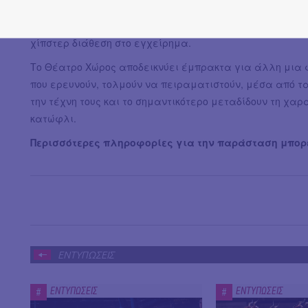
Η μουσική του Γιώργου Μαυρίδη συμβάλλει ενεργά στην
Γεωργίας Μπούρδα στα σκηνικά και την ένδυση των ηθοπ
χίπστερ διάθεση στο εγχείρημα.
Το Θέατρο Χώρος αποδεικνύει έμπρακτα για άλλη μια 
που ερευνούν, τολμούν να πειραματιστούν, μέσα από τ
την τέχνη τους και το σημαντικότερο μεταδίδουν τη χαρ
κατώφλι.
Περισσότερες πληροφορίες για την παράσταση μπορε
ΕΝΤΥΠΩΣΕΙΣ
ΕΝΤΥΠΩΣΕΙΣ
ΕΝΤΥΠΩΣΕΙΣ
#
#