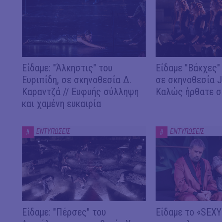
Είδαμε: "Άλκηστις" του
Είδαμε "Βάκχες" 
Ευριπίδη, σε σκηνοθεσία Δ.
σε σκηνοθεσία J.
Καραντζά // Ευφυής σύλληψη
Καλώς ήρθατε σ
και χαμένη ευκαιρία
ΕΝΤΥΠΩΣΕΙΣ
ΕΝΤΥΠΩΣΕΙΣ
#
#
Είδαμε: "Πέρσες" του
Είδαμε το «SEX