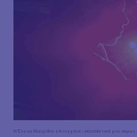
Η Έλενα Μαυρίδου επιτυγχάνει σκηνοθετικά μια άκρως