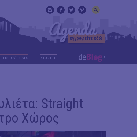
T FOOD N' TUNES
ΣΤΟ ΣΠΙΤΙ
λιέτα: Straight
ατρο Χώρος