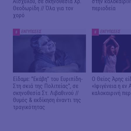
Αισχύλου, σε σκηνοθεσία Χρ.
στην καλοκαιριν
Θεοδωρίδη // Όλα για τον
περιοδεία
χορό
ΕΝΤΥΠΩΣΕΙΣ
ΕΝΤΥΠΩΣΕΙΣ
#
#
Είδαμε: "Εκάβη” του Ευριπίδη-
Ο Θείος Άρης εί
Στη σκιά της Πολιτείας", σε
«Ιφιγένεια η εν 
σκηνοθεσία Στ. Λιβαθινού //
καλοκαιρινή περ
Θυμός & εκδίκηση έναντι της
τραγικότητας