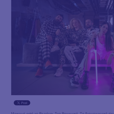
Μακριά από τη Βερόνα. Στο Βοτανικό. Το βιομηχανικό στυ