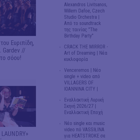
Alexandros Livitsanos,
Willem Dafoe, Czech
Studio Orchestra |
Από το soundtrack
της ταινίας "The
Birthday Party"
του Ευριπίδη,
CRACK THE MIRROR -
 Gardev //
Art of Dreaming | Νέα
το σόου!
κυκλοφορία
Venceremos | Νέο
single + video από
VILLAGERS OF
IOANNINA CITY |
Εναλλακτική Λυρική
Σκηνή 2026/27 |
Εναλλακτική Εποχή
Νέο single και music
video πό VASSIŁINA
Y LAUNDRY»
για HEATSTROKE σε