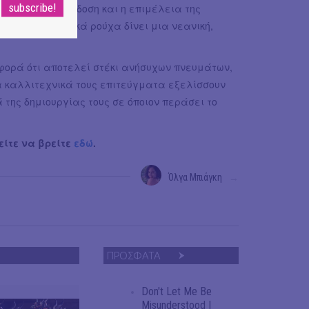
 πρωτότυπη απόδοση και η επιμέλεια της
οιών με αθλητικά ρούχα δίνει μια νεανική,
φορά ότι αποτελεί στέκι ανήσυχων πνευμάτων,
α καλλιτεχνικά τους επιτεύγματα εξελίσσουν
ά της δημιουργίας τους σε όποιον περάσει το
ίτε να βρείτε
εδώ
.
Όλγα Μπιάγκη
→
ΠΡΟΣΦΑΤΑ
Don't Let Me Be
Misunderstood |