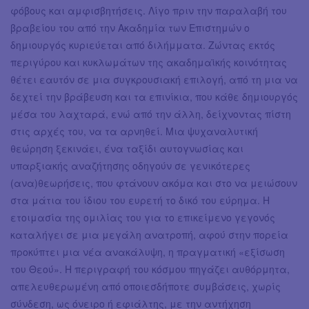
φόβους και αμφισβητήσεις. Λίγο πριν την παραλαβή του
βραβείου του από την Ακαδημία των Επιστημών ο
δημιουργός κυριεύεται από διλήμματα. Ζώντας εκτός
περιγύρου και κυκλωμάτων της ακαδημαϊκής κοινότητας
θέτει εαυτόν σε μια συγκρουσιακή επιλογή, από τη μια να
δεχτεί την βράβευση και τα επινίκια, που κάθε δημιουργός
μέσα του λαχταρά, ενώ από την άλλη, δείχνοντας πίστη
στις αρχές του, να τα αρνηθεί. Μια ψυχαναλυτική
θεώρηση ξεκινάει, ένα ταξίδι αυτογνωσίας και
υπαρξιακής αναζήτησης οδηγούν σε γενικότερες
(ανα)θεωρήσεις, που φτάνουν ακόμα και στο να μειώσουν
στα μάτια του ίδιου του ευρετή το δικό του εύρημα. Η
ετοιμασία της ομιλίας του για το επικείμενο γεγονός
καταλήγει σε μια μεγάλη ανατροπή, αφού στην πορεία
προκύπτει μια νέα ανακάλυψη, η πραγματική «εξίσωση
του Θεού». Η περιγραφή του κόσμου πηγάζει αυθόρμητα,
απελευθερωμένη από οποιεσδήποτε συμβάσεις, χωρίς
σύνδεση, ως όνειρο ή εφιάλτης, με την αντήχηση