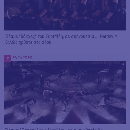
Είδαμε "Βάκχες" του Ευριπίδη, σε σκηνοθεσία J. Gardev //
Καλώς ήρθατε στο σόου!
ΕΝΤΥΠΩΣΕΙΣ
#
Είδαμε: "Πέρσες" του Αισχύλου, σε σκηνοθεσία Χρ.