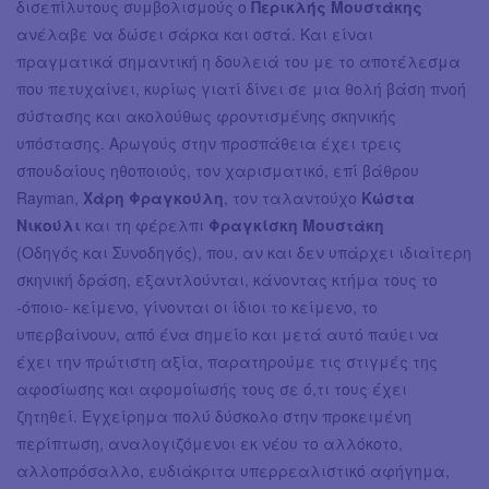
δισεπίλυτους συμβολισμούς ο
Περικλής Μουστάκης
ανέλαβε να δώσει σάρκα και οστά. Και είναι
πραγματικά σημαντική η δουλειά του με το αποτέλεσμα
που πετυχαίνει, κυρίως γιατί δίνει σε μια θολή βάση πνοή
σύστασης και ακολούθως φροντισμένης σκηνικής
υπόστασης. Αρωγούς στην προσπάθεια έχει τρεις
σπουδαίους ηθοποιούς, τον χαρισματικό, επί βάθρου
Rayman,
Χάρη Φραγκούλη
, τον ταλαντούχο
Κώστα
Νικούλι
και τη φέρελπι
Φραγκίσκη Μουστάκη
(Οδηγός και Συνοδηγός), που, αν και δεν υπάρχει ιδιαίτερη
σκηνική δράση, εξαντλούνται, κάνοντας κτήμα τους το
-όποιο- κείμενο, γίνονται οι ίδιοι το κείμενο, το
υπερβαίνουν, από ένα σημείο και μετά αυτό παύει να
έχει την πρώτιστη αξία, παρατηρούμε τις στιγμές της
αφοσίωσης και αφομοίωσής τους σε ό,τι τους έχει
ζητηθεί. Εγχείρημα πολύ δύσκολο στην προκειμένη
περίπτωση, αναλογιζόμενοι εκ νέου το αλλόκοτο,
αλλοπρόσαλλο, ευδιάκριτα υπερρεαλιστικό αφήγημα,