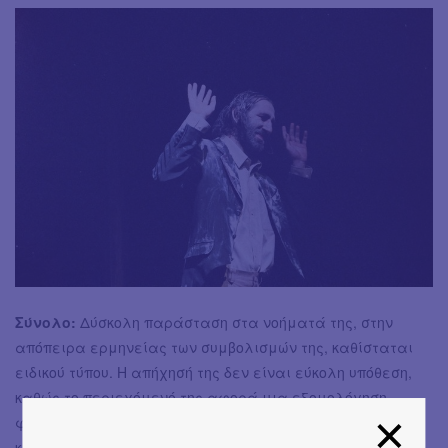
Σύνολο:
Δύσκολη παράσταση στα νοήματά της, στην
απόπειρα ερμηνείας των συμβολισμών της, καθίσταται
ειδικού τύπου. Η απήχησή της δεν είναι εύκολη υπόθεση,
καθώς το περιεχόμενό της αφορά μια εξομολόγηση
φιλοσοφικών προεκτάσεων, αμιγώς προσωπική ακόμα
και ως προς τη στοιχειώδη εξήγησή της. Σε αυτό, ωστόσο,