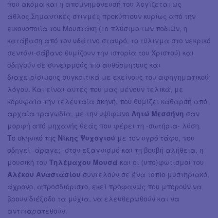
που ακόμα και η απομνημόνευσή του λογίζεται ως
άθλος.Σημαντικές στιγμές προκύπτουν κυρίως από την
εικονοποιία του Μουστάκη (το πλύσιμο των ποδιών, η
κατάβαση από τον υδάτινο σταυρό, το τύλιγμα στο νεκρικό
σεντόνι-σάβανο θυμίζουν την ιστορία του Χριστού) και
οδηγούν σε συνειρμούς πιο αυθόρμητους και
διαχειρίσιμους συγκριτικά με εκείνους του αφηγηματικού
λόγου. Και είναι αυτές που μας μένουν τελικά, με
κορυφαία την τελευταία σκηνή, που θυμίζει κάθαρση από
αρχαία τραγωδία, με την υψίφωνο
Λητώ Μεσσήνη
σαν
μορφή από μηχανής θεάς που φέρει τη -σωτήρια- λύση.
Το σκηνικό της
Νίκης Ψυχογιού
με τον υγρό τάφο, που
οδηγεί -άραγε;- στον εξαγνισμό και τη βουβή αλήθεια, η
μουσική του
Τηλέμαχου Μουσά
και οι (υπο)φωτισμοί του
Αλέκου Αναστασίου
συντελούν σε ένα τοπίο μυστηριακό,
άχρονο, απροσδιόριστο, εκεί προφανώς που μπορούν να
βρουν διέξοδο τα μύχια, να ελευθερωθούν και να
αντιπαρατεθούν.