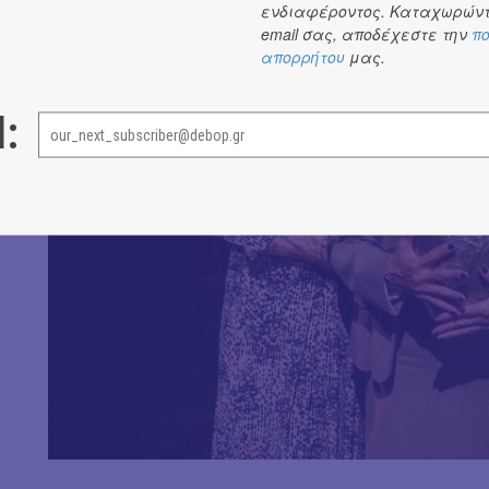
ενδιαφέροντος. Καταχωρώντ
email σας, αποδέχεστε την
πο
απορρήτου
μας.
l: