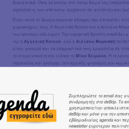
διαλεκτικά. Όσα λέγονται στο πάνω δώμα της υπηρεσίας
αφηγήσεις των από κάτω, έρχονται σε αντίστιξη και ζω
Είναι αυτό το δραματουργικό έδαφος που επιτρέπει στ
χαρακτήρες τους. Η Αγγελική Κοντού και η Αιλιάνα Μα
των φονικών αδελφών. Την εκρηκτική Κριστίν αποδίδει
της η
Αγγελική Κοντού
, ενώ η
Αιλιάνα Μαρκάκη
πείθε
είναι φανερή και τα εκφραστικά τους εργαλεία σε πλή
το έτερο ντουέτο και ειδικά τη
Μίνα Χειμώνα
. Η τελευτ
τυραννίας και χιούμορ, αυταρχικής φιγούρας και κωμικ
ορίζει το τέμπο ως χαρακτήρας. Έναν χαρακτήρα που υπ
επιτρέψει στην «κόρη»
Άντα Κουγιά
να πετύχει το κατάλ
Συμπληρώστε το email σας γι
συνδρομητής στο deBόp. Το em
χρησιμοποιείται αποκλειστικ
deBόp και μόνο για την αποσ
εβδομαδιαίας agenda και πε
newsletter ευρύτερου πολιτιστ