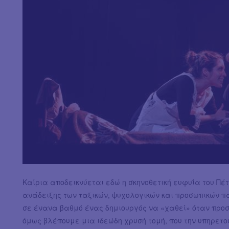
Καίρια αποδεικνύεται εδώ η σκηνοθετική ευφυΐα του Π
ανάδειξης των ταξικών, ψυχολογικών και προσωπικών π
σε ένανα βαθμό ένας δημιουργός να «χαθεί» όταν προσπ
όμως βλέπουμε μια ιδεώδη χρυσή τομή, που την υπηρε