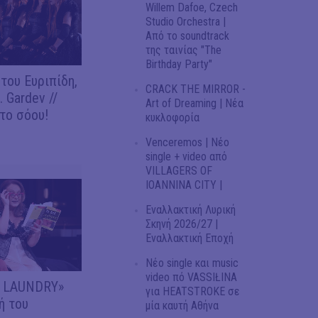
Willem Dafoe, Czech
Studio Orchestra |
Από το soundtrack
της ταινίας "The
Birthday Party"
του Ευριπίδη,
CRACK THE MIRROR -
 Gardev //
Art of Dreaming | Νέα
το σόου!
κυκλοφορία
Venceremos | Νέο
single + video από
VILLAGERS OF
IOANNINA CITY |
Εναλλακτική Λυρική
Σκηνή 2026/27 |
Εναλλακτική Εποχή
Νέο single και music
video πό VASSIŁINA
Y LAUNDRY»
για HEATSTROKE σε
ή του
μία καυτή Αθήνα