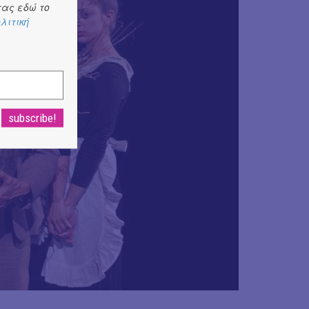
ας εδώ το
λιτική