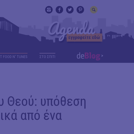
T FOOD N' TUNES
ΣΤΟ ΣΠΙΤΙ
υ Θεού: υπόθεση
ικά από ένα