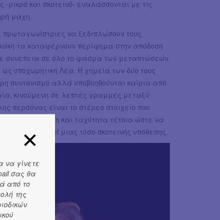
 -μικρό και σκοτεινό- εναλάσσονται με τις
ηρή μάχη.
ις πρωταγωνίστριες να ξεδιπλώσουν τους
ρκάκη τα καταφέρνουν περίφημα στην απόδοση
 με συνέπεια σε όλο το φάσμα των μεταπτώσεών
ι ως υποχωρητική Λέα. Η χημεία των δύο τους
ρη συντονισμό αλλά υποβοηθούνται καίρια από
αία, κινούμενη σε λεπτές γραμμές μεταξύ
λης περσόνας είναι το στέρεο στοιχείο που
ηρετεί με κλάση και ταχύτητα τέτοια ώστε να
ληλο comic relief μιας τόσο σκοτεινής υπόθεσης.
α να γίνετε
ail σας θα
ά από το
τολή της
ριοδικών
ικού