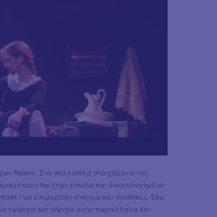
έτρου Νάκου. Στα πολλαπλά στοιχήματα της
αραμέτρων θα ήταν εύκολο και δικαιολογημένο
αθεί να επιμερίσει κίνητρα και συνθήκες. Εδώ
τούν έμψυχα και άψυχα όντα παράλληλα και