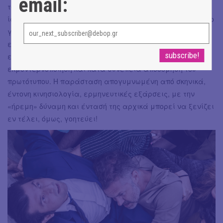
email:
τους στα νέου τύπου ανεβάσματα αρχαίας κωμωδίας,
ίσως τώρα, μπορούμε, πέρα των άλλων, να κάνουμε λόγο
για τη συμβολική θέση αυτών των
Περσών
σε
εκσυγχρονισμένες αναγνώσεις, υψηλού αισθητικού
επιπέδου και γενικότερα καλλιτεχνικής απόδοσης, χωρίς
εκμοντερνοποίηση και κατά συνέπεια αποδόμηση του
πρωτότυπου. Η παράσταση απογυμνωμένη από σκηνικά,
έντονη κινησιολογία, ερμηνευτικές εξάρσεις, με την
«ήρεμη» δύναμη και έντασή της αρχικά μπορεί να ξενίζει
εν τέλει, όμως, γοητεύει!