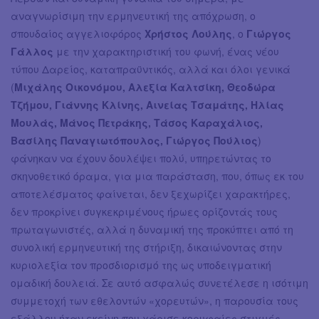
αναγνωρίσιμη την ερμηνευτική της απόχρωση, ο
σπουδαίος αγγελιοφόρος
Χρήστος Λούλης
, ο
Γιώργος
Γάλλος
με την χαρακτηριστική του φωνή, ένας νέου
τύπου Δαρείος, καταπραϋντικός, αλλά και όλοι γενικά
(
Μιχάλης Οικονόμου, Αλεξία Καλτσίκη, Θεοδώρα
Τζήμου, Γιάννης Κλίνης, Αινείας Τσαμάτης, Ηλίας
Μουλάς, Μάνος Πετράκης, Τάσος Καραχάλιος,
Βασίλης Παναγιωτόπουλος, Γιώργος Πούλιος
)
φάνηκαν να έχουν δουλέψει πολύ, υπηρετώντας το
σκηνοθετικό όραμα, για μια παράσταση, που, όπως εκ του
αποτελέσματος φαίνεται, δεν ξεχωρίζει χαρακτήρες,
δεν προκρίνει συγκεκριμένους ήρωες ορίζοντάς τους
πρωταγωνιστές, αλλά η δυναμική της προκύπτει από τη
συνολική ερμηνευτική της στήριξη, δικαιώνοντας στην
κυριολεξία τον προσδιορισμό της ως υποδειγματική
ομαδική δουλειά. Σε αυτό ασφαλώς συνετέλεσε η ισότιμη
συμμετοχή των εθελοντών «χορευτών», η παρουσία τους
εξάλλου ήταν εκείνη που χάρισε κορυφαίες στιγμές