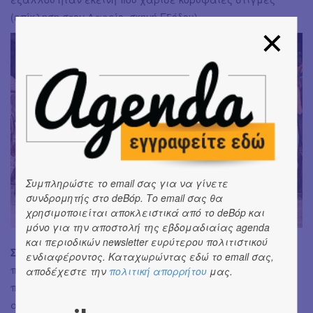
(επίκληση στον Δαρείο, σκηνή Εξόδου).
Συμπληρώστε το email σας για να γίνετε
συνδρομητής στο deBόp. Το email σας θα
χρησιμοποιείται αποκλειστικά από το deBόp και
μόνο για την αποστολή της εβδομαδιαίας agenda
και περιοδικών newsletter ευρύτερου πολιτιστικού
Σύνολο:
Πρόκειται για μια παράσταση-ουσιαστική
ενδιαφέροντος. Καταχωρώντας εδώ το email σας,
πρόταση στην ανάγνωση της αισχύλειας τραγωδίας. Αν
αποδέχεστε την
πολιτική απορρήτου
μας.
πριν τρία χρόνια μιλούσαμε για τις
αριστοφανικές
Νεφέλες
του Δ. Καραντζά και την αξία