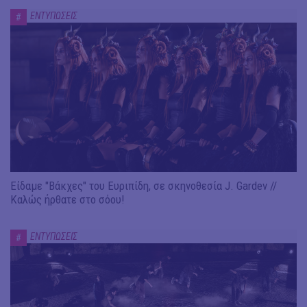
ΕΝΤΥΠΩΣΕΙΣ
#
Είδαμε "Βάκχες" του Ευριπίδη, σε σκηνοθεσία J. Gardev //
Καλώς ήρθατε στο σόου!
ΕΝΤΥΠΩΣΕΙΣ
#