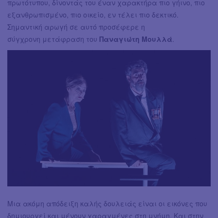
πρωτότυπου, δίνοντάς του έναν χαρακτήρα πιο γήινο, πιο
εξανθρωπισμένο, πιο οικείο, εν τέλει πιο δεκτικό.
Σημαντική αρωγή σε αυτό προσέφερε η
σύγχρονη μετάφραση του
Παναγιώτη Μουλλά
.
Μια ακόμη απόδειξη καλής δουλειάς είναι οι εικόνες που
δημιουργεί και μένουν χαραγμένες στη μνήμη. Και στην