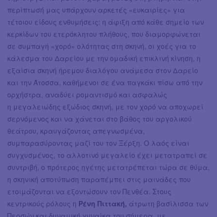
περίπτωσή μας υπάρχουν αρκετές «ευκαιρίες» για
τέτοιου είδους ενθυμήσεις: η άφιξη από κάθε σημείο των
κερκίδων του ετερόκλητου πλήθους, που διαμορφώνεται
σε συμπαγή «χορό» ολότητας στη σκηνή, οι χοές για το
κάλεσμα του Δαρείου με την ομαδική επικλινή κίνηση, η
εξαίσια σκηνή ήρεμου διαλόγου ανάμεσα στον Δαρείο
και την Άτοσσα, καθήμενοι σε ένα παγκάκι πίσω από την
ορχήστρα, αναδύει ρομαντισμό και ασφαλώς
η μεγαλειώδης εξώδιος σκηνή, με τον χορό να αποχωρεί
σερνόμενος και να χάνεται στο βάθος του αργολικού
θεάτρου, κραυγάζοντας απεγνωσμένα,
συμπαρασύροντας μαζί του τον Ξέρξη. Ο λαός είναι
συγχυσμένος, το αλλοτινό μεγαλείο έχει μετατραπεί σε
συντριβή, ο πρότερος ηγέτης μετατρέπεται τώρα σε θύμα,
η σκηνική αποτύπωση παραπέμπει στις μαινάδες που
ετοιμάζονται να εξοντώσουν τον Πενθέα. Στους
κεντρικούς ρόλους η
Ρένη Πιττακή,
άτρωτη βασίλισσα των
Περσών και δυναμική γυναίκα του σήμερα, με