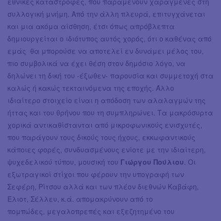
εθνικές καταστροφές, που παραμένουν χαραγμένες στη
συλλογική μνήμη. Από την άλλη πλευρά, επιτυγχάνεται
και μια ακόμα αίσθηση, έτσι όπως απρόβλεπτα
δημιουργείται ο ιδιότυπος αυτός χορός, ότι ο καθένας από
εμάς θα μπορούσε να αποτελεί εν δυνάμει μέλος του,
πιο συμβολικά να έχει θέση στον δημόσιο λόγο, να
δηλώνει τη δική του -έξωθεν- παρουσία και συμμετοχή στα
καλώς ή κακώς τεκταινόμενα της εποχής. Άλλο
ιδιαίτερο στοιχείο είναι η απόδοση των αλαλαγμών της
ήττας και του θρήνου που τη συμπληρώνει. Τα μακρόσυρτα
χορικά αντικαθίστανται από μικροφωνικούς ενισχυτές,
που παράγουν τους δικούς τους ήχους, εκκωφαντικούς
κάποιες φορές, συνδυασμένους ενίοτε με την ιδιαίτερη,
ψυχεδελικού τύπου, μουσική του
Γιώργου Πούλιου
. Οι
εξωτραγικοί στίχοι που φέρουν την υπογραφή των
Σεφέρη, Ρίτσου αλλά και των πλέον διεθνών Καβάφη,
Έλιοτ, Σέλλευ, κ.ά. απομακρύνουν από το
πομπώδες, μεγαλοπρεπές και εξεζητημένο του