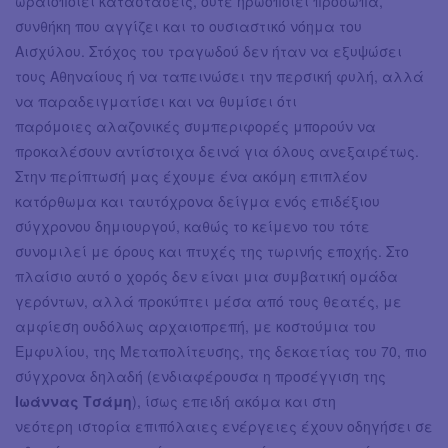
ωραιοποιεί καταστάσεις, ούτε ηρωοποιεί πρόσωπα,
συνθήκη που αγγίζει και το ουσιαστικό νόημα του
Αισχύλου. Στόχος του τραγωδού δεν ήταν να εξυψώσει
τους Αθηναίους ή να ταπεινώσει την περσική φυλή, αλλά
να παραδειγματίσει και να θυμίσει ότι
παρόμοιες αλαζονικές συμπεριφορές μπορούν να
προκαλέσουν αντίστοιχα δεινά για όλους ανεξαιρέτως.
Στην περίπτωσή μας έχουμε ένα ακόμη επιπλέον
κατόρθωμα και ταυτόχρονα δείγμα ενός επιδέξιου
σύγχρονου δημιουργού, καθώς το κείμενο του τότε
συνομιλεί με όρους και πτυχές της τωρινής εποχής. Στο
πλαίσιο αυτό ο χορός δεν είναι μια συμβατική ομάδα
γερόντων, αλλά προκύπτει μέσα από τους θεατές, με
αμφίεση ουδόλως αρχαιοπρεπή, με κοστούμια του
Εμφυλίου, της Μεταπολίτευσης, της δεκαετίας του 70, πιο
σύγχρονα δηλαδή (ενδιαφέρουσα η προσέγγιση της
Ιωάννας Τσάμη
), ίσως επειδή ακόμα και στη
νεότερη ιστορία επιπόλαιες ενέργειες έχουν οδηγήσει σε