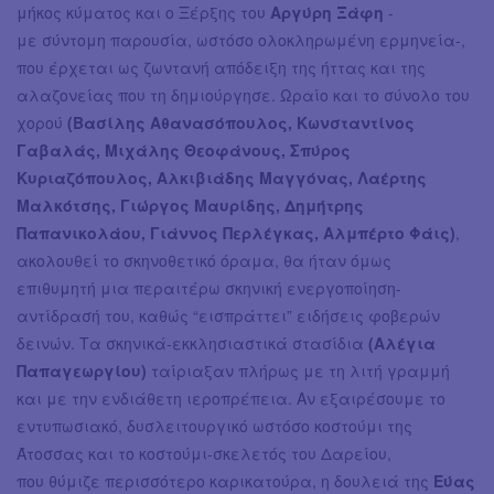
μήκος κύματος και ο Ξέρξης του
Αργύρη Ξάφη
-
με σύντομη παρουσία, ωστόσο ολοκληρωμένη ερμηνεία-,
που έρχεται ως ζωντανή απόδειξη της ήττας και της
αλαζονείας που τη δημιούργησε. Ωραίο και το σύνολο του
χορού
(Βασίλης Αθανασόπουλος, Κωνσταντίνος
Γαβαλάς, Μιχάλης Θεοφάνους, Σπύρος
Κυριαζόπουλος, Αλκιβιάδης Μαγγόνας, Λαέρτης
Μαλκότσης, Γιώργος Μαυρίδης, Δημήτρης
Παπανικολάου, Γιάννος Περλέγκας, Αλμπέρτο Φάις)
,
ακολουθεί το σκηνοθετικό όραμα, θα ήταν όμως
επιθυμητή μια περαιτέρω σκηνική ενεργοποίηση-
αντίδρασή του, καθώς “εισπράττει” ειδήσεις φοβερών
δεινών. Τα σκηνικά-εκκλησιαστικά στασίδια
(Αλέγια
Παπαγεωργίου)
ταίριαξαν πλήρως με τη λιτή γραμμή
και με την ενδιάθετη ιεροπρέπεια. Αν εξαιρέσουμε το
εντυπωσιακό, δυσλειτουργικό ωστόσο κοστούμι της
Άτοσσας και το κοστούμι-σκελετός του Δαρείου,
που θύμιζε περισσότερο καρικατούρα, η δουλειά της
Εύας