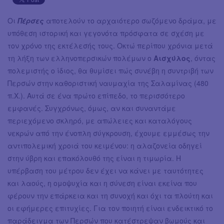
Οι
Πέρσες
αποτελούν το αρχαιότερο σωζόμενο δράμα, με
υπόθεση ιστορική και γεγονότα πρόσφατα σε σχέση με
τον χρόνο της εκτέλεσής τους. Οκτώ περίπου χρόνια μετά
τη λήξη των ελληνοπερσικών πολέμων ο
Αισχύλος
, όντας
πολεμιστής ο ίδιος, θα θυμίσει πώς συνέβη η συντριβή των
Περσών στην καθοριστική ναυμαχία της Σαλαμίνας (480
π.Χ.). Αυτά σε ένα πρώτο επίπεδο, το περισσότερο
εμφανές. Συγχρόνως, όμως, αν και συναντάμε
περιεχόμενο σκληρό, με απώλειες και καταλόγους
νεκρών από την ένοπλη σύγκρουση, έχουμε εμμέσως την
αντιπολεμική χροιά του κειμένου: η αλαζονεία οδηγεί
στην ύβρη και επακόλουθό της είναι η τιμωρία. Η
υπέρβαση του μέτρου δεν έχει να κάνει με ταυτότητες
και λαούς, η ομοψυχία και η σύνεση είναι εκείνα που
φέρουν την επάρκεια και τη συνοχή και όχι τα πλούτη και
οι εφήμερες επιτυχίες. Για τον ποιητή είναι ενδεικτικό το
παράδειγμα των Περσών που κατέστρεψαν βωμούς και