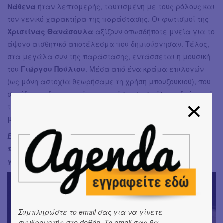
Νάθενα
ήταν λεπτομερής, ταυτισμένη με τους ρόλους και
τον γενικό χαρακτήρα της παράστασης. Οι φωτισμοί της
Χριστίνας Θανάσουλα
αξίζουν οπωσδήποτε μνεία για το
άψογο αισθητικό αποτέλεσμα που δημιούργησαν. Τέλος,
στα μεγάλα συν της παράστασης, εντάσσεται η μουσική
του
Γιώργου Πούλιου
. Μέσα από ένα κράμα επιλογών
(ως μόνη αστοχία θεωρήσαμε τη χρήση μπουζουκιού), που
συνόδευαν διακριτικά την παράσταση σε όλη τη διάρκειά
της, δημιούργησε μια ατμόσφαιρα που κινούνταν από τη
μυσταγωγία ως τη συναισθηματική έξαρση.
Εν κατακλείδι πρόκειται για μια αξιοπρεπή δουλειά
που στάθηκε στο ύψος των περιστάσεων, των
γενικότερων και μη.
Συμπληρώστε το email σας για να γίνετε
συνδρομητής στο deBόp. Το email σας θα