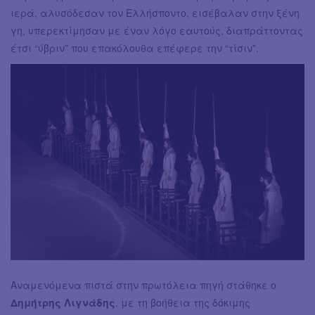
ιερά, αλυσόδεσαν τον Ελλήσποντο, εισέβαλαν στην ξένη
γη, υπερεκτίμησαν με έναν λόγο εαυτούς, διαπράττοντας
έτσι “ύβριν” που επακόλουθα επέφερε την “τίσιν”.
Αναμενόμενα πιστά στην πρωτόλεια πηγή στάθηκε ο
Δημήτρης Λιγνάδης
, με τη βοήθεια της δόκιμης