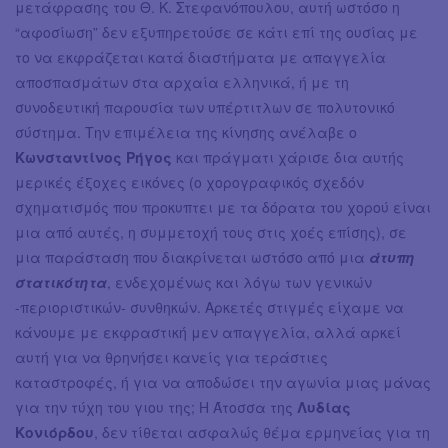
μετάφρασης του Θ. Κ. Στεφανόπουλου, αυτή ωστόσο η
“αφοσίωση” δεν εξυπηρετούσε σε κάτι επί της ουσίας με
το να εκφράζεται κατά διαστήματα με απαγγελία
αποσπασμάτων στα αρχαία ελληνικά, ή με τη
συνοδευτική παρουσία των υπέρτιτλων σε πολυτονικό
σύστημα. Την επιμέλεια της κίνησης ανέλαβε ο
Κωνσταντίνος Ρήγος
και πράγματι χάρισε δια αυτής
μερικές έξοχες εικόνες (ο χορογραφικός σχεδόν
σχηματισμός που προκυπτει με τα δόρατα του χορού είναι
μια από αυτές, η συμμετοχή τους στις χοές επίσης), σε
μια παράσταση που διακρίνεται ωστόσο από μια
άτυπη
στατικότητα
, ενδεχομένως και λόγω των γενικών
-περιοριστικών- συνθηκών. Αρκετές στιγμές είχαμε να
κάνουμε με εκφραστική μεν απαγγελία, αλλά αρκεί
αυτή για να θρηνήσει κανείς για τεράστιες
καταστροφές, ή για να αποδώσει την αγωνία μιας μάνας
για την τύχη του γιου της; Η Άτοσσα της
Λυδίας
Κονιόρδου
, δεν τίθεται ασφαλώς θέμα ερμηνείας για τη