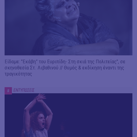
Είδαμε: "Εκάβη” του Ευριπίδη- Στη σκιά της Πολιτείας", σε
σκηνοθεσία Στ. Λιβαθινού // Θυμός & εκδίκηση έναντι της
τραγικότητας
ΕΝΤΥΠΩΣΕΙΣ
#