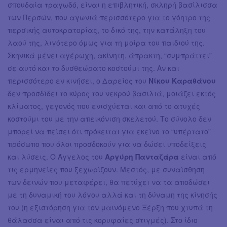
σπουδαία τραγωδό, είναι η επιβλητική, σκληρή βασίλισσα
των Περσών, που αγωνιά περισσότερο για το γόητρο της
περσικής αυτοκρατορίας, το δικό της, την κατάληξη του
λαού της, λιγότερο όμως για τη μοίρα του παιδιού της.
Σκηνικά μένει αγέρωχη, ακίνητη, άπρακτη, “συμπράττει”
σε αυτό και το δυσθεώρατο κοστούμι της. Αν και
περισσότερο εν κινήσει, ο Δαρείος του
Νίκου Καραθάνου
δεν προσδίδει το κύρος του νεκρού βασιλιά, μοιάζει εκτός
κλίματος, γεγονός που ενισχύεται και από το ατυχές
κοστούμι του με την απεικόνιση σκελετού. Το σύνολο δεν
μπορεί να πείσει ότι πρόκειται για εκείνο το “υπέρτατο”
πρόσωπο που όλοι προσδοκούν για να δώσει υποδείξεις
και λύσεις. Ο Άγγελος του
Αργύρη Πανταζάρα
είναι από
τις ερμηνείες που ξεχωρίζουν. Μεστός, με συναίσθηση
των δεινών που μεταφέρει, θα πετύχει να τα αποδώσει
με τη δυναμική του λόγου αλλά και τη δύναμη της κίνησής
του (η εξιστόρηση για τον μαινόμενο Ξέρξη που χτυπά τη
θάλασσα είναι από τις κορυφαίες στιγμές). Στο ίδιο