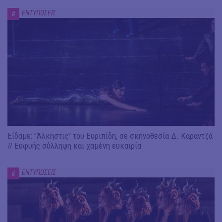
ΕΝΤΥΠΩΣΕΙΣ
#
Είδαμε: "Άλκηστις" του Ευριπίδη, σε σκηνοθεσία Δ. Καραντζά
// Ευφυής σύλληψη και χαμένη ευκαιρία
ΕΝΤΥΠΩΣΕΙΣ
#