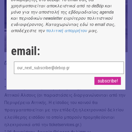
χρησιμοποιείται αποκλειστικά από το deBόp και
μόνο για την αποστολή της εβδομαδιαίας agenda
και περιοδικών newsletter ευρύτερου πολιτιστικού
ενδιαφέροντος. Καταχωρώντας εδώ το email σας,
αποδέχεστε την
πολιτική απορρήτου
μας.
email:
Πρόγραμμα περιοδείας
* 2 Αυγούστου, Αρχαίο Θέατρο Δωδώνης
* 5 -13 Aυγούστου (Τετάρτη-Κυριακή), Yπαίθριο Θέατρο
Αττικού Αλσους (οι παραστάσεις διοργανώνονται από την
Περιφέρεια Αττικής. Η είσοδος του κοινού θα
πραγματοποιείται με την επίδειξη ηλεκτρονικού δελτίου
ελεύθερης εισόδου το οποίο μπορούν προμηθεύονται
ηλεκτρονικά από την ticketservices.gr.)
* 26 Αυγούστου, Αρχαίο Θέατρο Φιλίππων