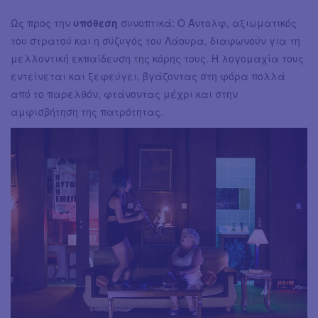
Ως προς την
υπόθεση
συνοπτικά: Ο Άντολφ, αξιωματικός
του στρατού και η σύζυγός του Λάουρα, διαφωνούν για τη
μελλοντική εκπαίδευση της κόρης τους. Η λογομαχία τους
εντείνεται και ξεφεύγει, βγάζοντας στη φόρα πολλά
από το παρελθόν, φτάνοντας μέχρι και στην
αμφισβήτηση της πατρότητας.