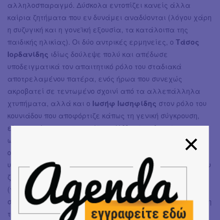
αλληλοσπαραγμό. Δύσκολα εντοπίζει κανείς άλλα
καίρια ζητήματα που εν δυνάμει αναδύονται (λόγου χάρη
η συζυγική και η γονεϊκή εξουσία, τα κατάλοιπα της
παιδικής ηλικίας). Οι δύο αντρικές ερμηνείες, ο
Τάσος
Ιορδανίδης
ιδίως δούλεψε πολύ και απέδωσε
υποδειγματικά τον απαιτητικό ρόλο του σταδιακά
αποτρελαμένου πατέρα, ενός ήρωα που συνεχώς
ακροβατεί σε τεντωμένο σχοινί από τα αλλεπάλληλα
χτυπήματα, αλλά και ο
Ιωσήφ Ιωσηφίδης
στον ρόλο του
κουνιάδου που αποφόρτιζε κάπως τη γενική σύγκρουση,
είναι εκείνες που ξεχωρίζουν. Η
Μαρίνα Ασλάνογλου
,
ως σύζυγος-μητέρα, στην προσπάθεια να αποδώσει την
οξύθυμη κατάσταση εμφανίζεται μονίμως σε ένταση, ως
υπερβολική σε στιγμές, παρά ταύτα το σκηνικό δέσιμο του
ζευγαριού είναι ικανοποιητικό. Η
Γιάννα Σταυράκη
(γιαγιά) και η
Νικολέττα Χαρατζόγλου
(κόρη)
συμπληρώνουν περισσότερο διεκπεραιωτικά τη σύγκρουση
του ζευγαριού εντός του κλίματος έντασης.