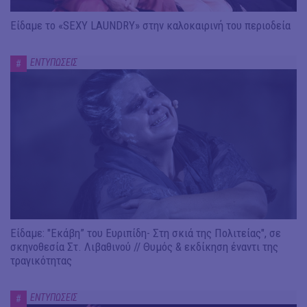
Είδαμε το «SEXY LAUNDRY» στην καλοκαιρινή του περιοδεία
ΕΝΤΥΠΩΣΕΙΣ
#
Είδαμε: "Εκάβη” του Ευριπίδη- Στη σκιά της Πολιτείας", σε
σκηνοθεσία Στ. Λιβαθινού // Θυμός & εκδίκηση έναντι της
τραγικότητας
ΕΝΤΥΠΩΣΕΙΣ
#