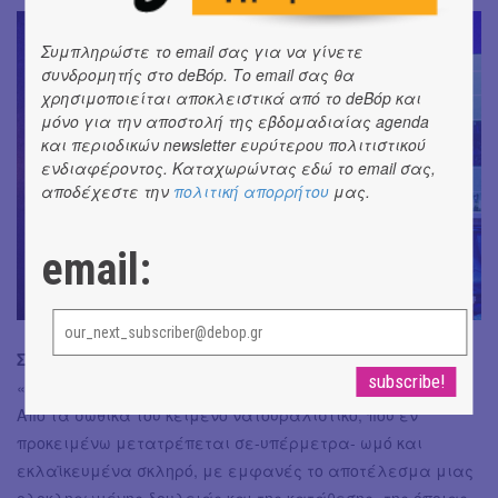
Συμπληρώστε το email σας για να γίνετε
συνδρομητής στο deBόp. Το email σας θα
χρησιμοποιείται αποκλειστικά από το deBόp και
μόνο για την αποστολή της εβδομαδιαίας agenda
και περιοδικών newsletter ευρύτερου πολιτιστικού
ενδιαφέροντος. Καταχωρώντας εδώ το email σας,
αποδέχεστε την
πολιτική απορρήτου
μας.
email:
Σύνολο:
Ρεαλιστική απεικόνιση της βίαιης
«κανονικότητας» μιας αστικής οικογένειας του σήμερα.
Από τα σωθικά του κείμενο νατουραλιστικό, που εν
προκειμένω μετατρέπεται σε-υπέρμετρα- ωμό και
εκλαϊκευμένα σκληρό, με εμφανές το αποτέλεσμα μιας