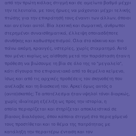
από την πρώτη κιόλας στιγμή και σε αμείωτο βαθμό μέχρι
την τελευταία, με τους ήρωες να μάχονται μέχρι τελικής
πτώσης για την επικράτησή τους έναντι των άλλων, όποιοι
και αν είναι αυτοί. Βία λεκτική και σωματική, άνθρωποι
στερημένοι συναισθηματικά, έλλειψη οποιασδήποτε
συνθήκης και καθωσπρεπισμού. Όλα στο κόκκινο και πιο
πάνω ακόμη, κραυγές, υστερίες, χωρίς σταματημό. Αυτό
που μένει κυρίως ως αίσθηση μετά την παράσταση ήταν η
πρόθεση να βιώσουμε τη βία σε όλο της το "μεγαλείο",
κάτι σίγουρα πιο επιφανειακό από το θεμέλιο κείμενο,
ίσως και από τις αρχικές προθέσεις του σκηνοθέτη που
ανέλαβε και τη διασκευή του. Αρκεί όμως αυτός ο
(αυτο)σκοπός; Το αποτέλεσμα ήταν υψηλοί τόνοι διαρκώς,
χωρίς ιδιαίτερη εξέλιξη ως προς την ιστορία, η
οποία περιορίζεται και στηρίζεται αποκλειστικά σε
βίαιους διαλόγους, όπου κάποια στιγμή στο περιεχόμενό
τους προστίθεται και το θέμα της πατρότητας με
κατάληξη την περαιτέρω ένταση και τον