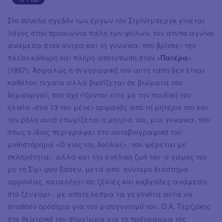
Στο σύνολο σχεδόν των έργων του Στρίντμπεργκ γίνεται
λόγος στην προαιώνια πάλη των φύλων, τον άτυπο αγώνα
ανάμεσα στον άντρα και τη γυναίκα, που βρίσκει την
πλέον κάθαρη και πλήρη αποτύπωση στον «
Πατέρα
»
(1887). Ασφαλώς η συγγραφική του αυτή τάση δεν είναι
καθόλου τυχαία αλλά βασίζεται σε βιώματα του
δημιουργού, που σχετίζονται είτε με την παιδική του
ηλικία -στα 13 του μένει ορφανός από τη μητέρα του και
τον ρόλο αυτό επωμίζεται η μητριά του, μια γυναίκα, που
όπως ο ίδιος περιγράφει στο αυτοβιογραφικό του
μυθιστόρημά «Ο γιος της δούλας», του φέρεται με
σκληρότητα-, αλλά και την ενήλικη ζωή του -ο γάμος του
με τη Σίρι φον Έσσεν, μετά από σύντομο διάστημα
αρμονίας, καταλήγει σε ζήλιες και καβγάδες ανάμεσα
στο ζευγάρι-, με αποτέλεσμα τα γεγονότα αυτά να
σταθούν ορόσημα για τον μισογυνισμό του. Ο Α. Τερζάκης
στο θεατρικό του σημείωμα για το πρόγραμμα της