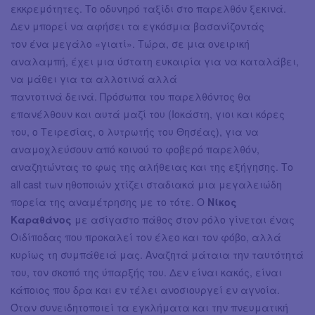
εκκρεμότητες. Το οδυνηρό ταξίδι στο παρελθόν ξεκινά.
Δεν μπορεί να αφήσει τα εγκόσμια βασανίζοντάς
τον ένα μεγάλο «γιατί». Τώρα, σε μια ονειρική
αναλαμπή, έχει μια ύστατη ευκαιρία για να καταλάβει,
να μάθει για τα αλλοτινά αλλά
παντοτινά δεινά. Πρόσωπα του παρελθόντος θα
επανέλθουν και αυτά μαζί του (Ιοκάστη, γιοι και κόρες
του, ο Τειρεσίας, ο λυτρωτής του Θησέας), για να
αναμοχλεύσουν από κοινού το φοβερό παρελθόν,
αναζητώντας το φως της αλήθειας και της εξήγησης. Το
all cast των ηθοποιών χτίζει σταδιακά μια μεγαλειώδη
πορεία της αναμέτρησης με το τότε. Ο
Νίκος
Καραθάνος
με ασίγαστο πάθος στον ρόλο γίνεται ένας
Οιδίποδας που προκαλεί τον έλεο και τον φόβο, αλλά
κυρίως τη συμπάθειά μας. Αναζητά μάταια την ταυτότητά
του, τον σκοπό της ύπαρξής του. Δεν είναι κακός, είναι
κάποιος που δρα και εν τέλει ανοσιουργεί εν αγνοία.
Όταν συνειδητοποιεί τα εγκλήματα και την πνευματική