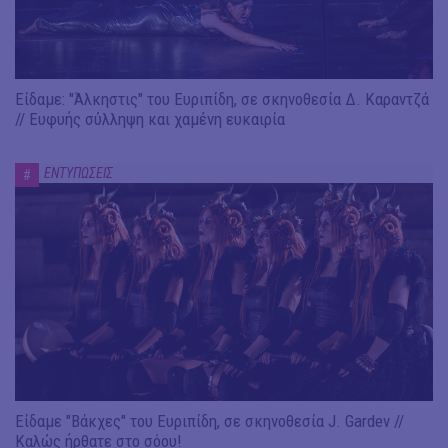
Είδαμε: "Άλκηστις" του Ευριπίδη, σε σκηνοθεσία Δ. Καραντζά
// Ευφυής σύλληψη και χαμένη ευκαιρία
ΕΝΤΥΠΩΣΕΙΣ
#
Είδαμε "Βάκχες" του Ευριπίδη, σε σκηνοθεσία J. Gardev //
Καλώς ήρθατε στο σόου!