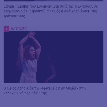
Είδαμε: "Εκάβη” του Ευριπίδη- Στη σκιά της Πολιτείας", σε
σκηνοθεσία Στ. Λιβαθινού // Θυμός & εκδίκηση έναντι της
τραγικότητας
ΕΝΤΥΠΩΣΕΙΣ
#
Ο Θείος Άρης είδε την «Ιφιγένεια η εν Αυλίδι» στην
καλοκαιρινή περιοδεία της