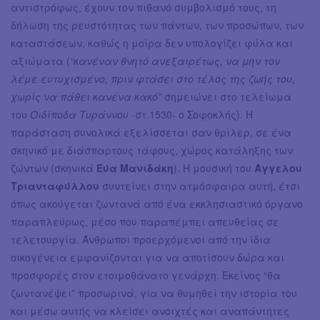
αντιστρόφως, έχουν τον πιθανό συμβολισμό τους, τη
δήλωση της ρευστότητας των πάντων, των προσώπων, των
καταστάσεων, καθώς η μοίρα δεν υπολογίζει φύλα και
αξιώματα (
“κανέναν θνητό ανεξαιρέτως, να μην τον
λέμε ευτυχισμένο, πριν φτάσει στο τέλος της ζωής του,
χωρίς να πάθει κανένα κακό”
σημειώνει στο τελείωμα
του
Οιδίποδα Τυράννου
-στ.1530- ο Σοφοκλής). Η
παράσταση συνολικά εξελίσσεται σαν θρίλερ, σε ένα
σκηνικό με διάσπαρτους τάφους, χώρος κατάληξης των
ζώντων (σκηνικά
Εύα Μανιδάκη
). Η μουσική του
Άγγελου
Τριανταφύλλου
συντείνει στην ατμόσφαιρα αυτή, έτσι
όπως ακούγεται ζωντανά από ένα εκκλησιαστικό όργανο
παραπλεύρως, μέσο που παραπέμπει απευθείας σε
τελετουργία. Άνθρωποι προερχόμενοι από την ίδια
οικογένεια εμφανίζονται για να αποτίσουν δώρα και
προσφορές στον ετοιμοθάνατο γενάρχη. Εκείνος “θα
ζωντανέψει” προσωρινά, για να θυμηθεί την ιστορία του
και μέσω αυτής να κλείσει ανοιχτές και αναπάντητες