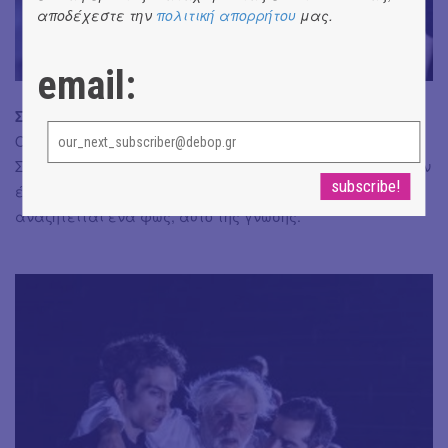
αποδέχεστε την
πολιτική απορρήτου
μας.
email:
Σύνολο:
Πρωτότυπη προσέγγιση της ιστορίας του
Οιδίποδα, με (ανα)σύνθεση των δύο τραγωδιών του
Σοφοκλή. Γρήγοροι ρυθμοί, στιβαρές ερμηνείες συνθέτουν
ένα ταξίδι αυτογνωσίας, όπου ανάμεσα στις απώλειες
αναζητείται ένα φως, αυτό της γνώσης.