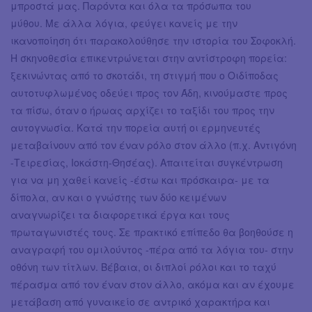
μπροστά μας. Παρόντα και όλα τα πρόσωπα του
μύθου. Με άλλα λόγια, φεύγει κανείς με την
ικανοποίηση ότι παρακολούθησε την ιστορία του Σοφοκλή.
Η σκηνοθεσία επικεντρώνεται στην αντίστροφη πορεία:
ξεκινώντας από το σκοτάδι, τη στιγμή που ο Οιδίποδας
αυτοτυφλωμένος οδεύει προς τον Άδη, κινούμαστε προς
τα πίσω, όταν ο ήρωας αρχίζει το ταξίδι του προς την
αυτογνωσία. Κατά την πορεία αυτή οι ερμηνευτές
μεταβαίνουν από τον έναν ρόλο στον άλλο (π.χ. Αντιγόνη
-Τειρεσίας, Ιοκάστη-Θησέας). Απαιτείται συγκέντρωση
για να μη χαθεί κανείς -έστω και πρόσκαιρα- με τα
δίπολα, αν και ο γνώστης των δύο κειμένων
αναγνωρίζει τα διαφορετικά έργα και τους
πρωταγωνιστές τους. Σε πρακτικό επίπεδο θα βοηθούσε η
αναγραφή του ομιλούντος -πέρα από τα λόγια του- στην
οθόνη των τίτλων. Βέβαια, οι διπλοί ρόλοι και το ταχύ
πέρασμα από τον έναν στον άλλο, ακόμα και αν έχουμε
μετάβαση από γυναικείο σε αντρικό χαρακτήρα και