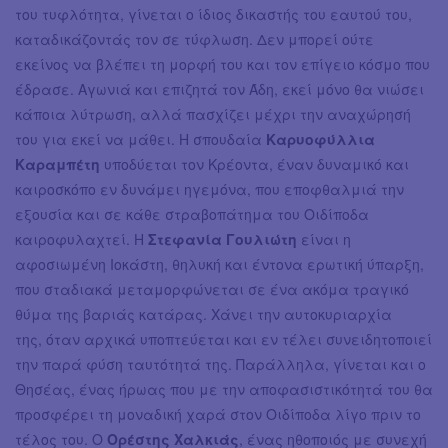
του τυφλότητα, γίνεται ο ίδιος δικαστής του εαυτού του,
καταδικάζοντάς τον σε τύφλωση. Δεν μπορεί ούτε
εκείνος να βλέπει τη μορφή του και τον επίγειο κόσμο που
έδρασε. Αγωνιά και επιζητά τον Άδη, εκεί μόνο θα νιώσει
κάποια λύτρωση, αλλά πασχίζει μέχρι την αναχώρησή
του για εκεί να μάθει. Η σπουδαία
Καρυοφύλλια
Καραμπέτη
υποδύεται τον Κρέοντα, έναν δυναμικό και
καιροσκόπο εν δυνάμει ηγεμόνα, που εποφθαλμιά την
εξουσία και σε κάθε στραβοπάτημα του Οιδίποδα
καιροφυλαχτεί. Η
Στεφανία Γουλιώτη
είναι η
αφοσιωμένη Ιοκάστη, θηλυκή και έντονα ερωτική ύπαρξη,
που σταδιακά μεταμορφώνεται σε ένα ακόμα τραγικό
θύμα της βαριάς κατάρας. Χάνει την αυτοκυριαρχία
της, όταν αρχικά υποπτεύεται και εν τέλει συνειδητοποιεί
την παρά φύση ταυτότητά της. Παράλληλα, γίνεται και ο
Θησέας, ένας ήρωας που με την αποφασιστικότητά του θα
προσφέρει τη μοναδική χαρά στον Οιδίποδα λίγο πριν το
τέλος του. Ο
Ορέστης Χαλκιάς
, ένας ηθοποιός με συνεχή