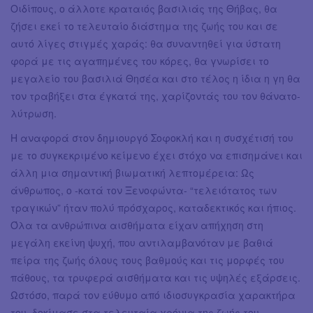
Οιδίπους, ο άλλοτε κραταιός βασιλιάς της Θήβας, θα
ζήσει εκεί το τελευταίο διάστημα της ζωής του και σε
αυτό λίγες στιγμές χαράς: θα συναντηθεί για ύστατη
φορά με τις αγαπημένες του κόρες, θα γνωρίσει το
μεγαλείο του βασιλιά Θησέα και στο τέλος η ίδια η γη θα
τον τραβήξει στα έγκατά της, χαρίζοντάς του τον θάνατο-
λύτρωση.
Η αναφορά στον δημιουργό Σοφοκλή και η συσχέτισή του
με το συγκεκριμένο κείμενο έχει στόχο να επισημάνει και
άλλη μια σημαντική βιωματική λεπτομέρεια: Ως
άνθρωπος, ο -κατά τον Ξενοφώντα- “τελειότατος των
τραγικών” ήταν πολύ πρόσχαρος, καταδεκτικός και ήπιος.
Όλα τα ανθρώπινα αισθήματα είχαν απήχηση στη
μεγάλη εκείνη ψυχή, που αντιλαμβανόταν με βαθιά
πείρα της ζωής όλους τους βαθμούς και τις μορφές του
πάθους, τα τρυφερά αισθήματα και τις υψηλές εξάρσεις.
Ωστόσο, παρά τον εύθυμο από ιδιοσυγκρασία χαρακτήρα
του, δοκίμασε στα τελευταία χρόνια της ζωής του