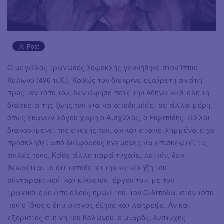
Ο μεγάλος τραγωδός Σοφοκλής γεννήθηκε στον Ίππιο
Κολωνό (496 π.Χ.). Καθώς τον διέκρινε εξαίρετη αγάπη
προς τον τόπο του, δεν άφησε ποτέ την Αθήνα καθ’ όλη τη
διάρκεια της ζωής του για να αποδημήσει σε άλλα μέρη,
όπως έκαναν λόγου χάρη ο Αισχύλος, ο Ευριπίδης, άλλοι
διανοούμενοι της εποχής του, αν και επανειλημμένα είχε
προσκληθεί από διάφορους ηγεμόνες να επισκεφτεί τις
αυλές τους. Κάθε άλλο παρά τυχαίο, λοιπόν, δεν
θεωρείται το ότι τοποθετεί την κατάληξη του
συνταρακτικού -και κύκνειου- έργου του, με τον
τραγικότερο από όλους ήρωά του, τον Οιδίποδα, στον τόπο
που ο ίδιος ο δημιουργός έζησε και λάτρεψε. Αν και
εξόριστος στη γη του Κολωνού, ο μιαρός, δυστυχής