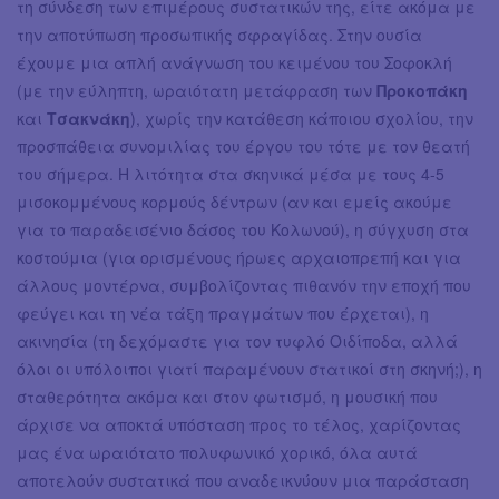
τη σύνδεση των επιμέρους συστατικών της, είτε ακόμα με
την αποτύπωση προσωπικής σφραγίδας. Στην ουσία
έχουμε μια απλή ανάγνωση του κειμένου του Σοφοκλή
(με την εύληπτη, ωραιότατη μετάφραση των
Προκοπάκη
και
Τσακνάκη
), χωρίς την κατάθεση κάποιου σχολίου, την
προσπάθεια συνομιλίας του έργου του τότε με τον θεατή
του σήμερα. Η λιτότητα στα σκηνικά μέσα με τους 4-5
μισοκομμένους κορμούς δέντρων (αν και εμείς ακούμε
για το παραδεισένιο δάσος του Κολωνού), η σύγχυση στα
κοστούμια (για ορισμένους ήρωες αρχαιοπρεπή και για
άλλους μοντέρνα, συμβολίζοντας πιθανόν την εποχή που
φεύγει και τη νέα τάξη πραγμάτων που έρχεται), η
ακινησία (τη δεχόμαστε για τον τυφλό Οιδίποδα, αλλά
όλοι οι υπόλοιποι γιατί παραμένουν στατικοί στη σκηνή;), η
σταθερότητα ακόμα και στον φωτισμό, η μουσική που
άρχισε να αποκτά υπόσταση προς το τέλος, χαρίζοντας
μας ένα ωραιότατο πολυφωνικό χορικό, όλα αυτά
αποτελούν συστατικά που αναδεικνύουν μια παράσταση