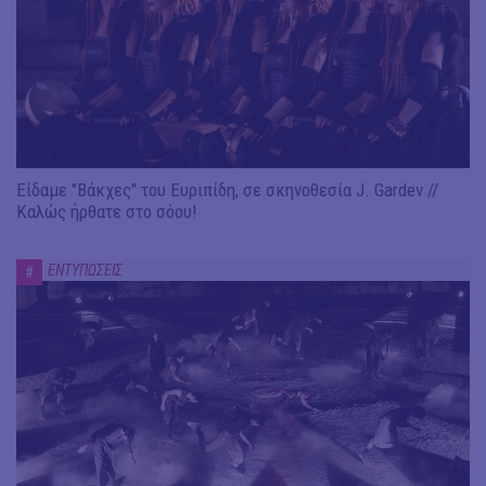
Είδαμε "Βάκχες" του Ευριπίδη, σε σκηνοθεσία J. Gardev //
Καλώς ήρθατε στο σόου!
ΕΝΤΥΠΩΣΕΙΣ
#