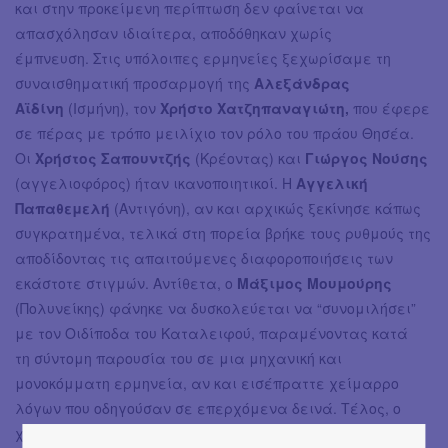
και στην προκείμενη περίπτωση δεν φαίνεται να
απασχόλησαν ιδιαίτερα, αποδόθηκαν χωρίς
έμπνευση. Στις υπόλοιπες ερμηνείες ξεχωρίσαμε τη
συναισθηματική προσαρμογή της
Αλεξάνδρας
Αϊδίνη
(Ισμήνη), τον
Χρήστο Χατζηπαναγιώτη,
που έφερε
σε πέρας με τρόπο μειλίχιο τον ρόλο του πράου Θησέα.
Οι
Χρήστος Σαπουντζής
(Κρέοντας) και
Γιώργος
Νούσης
(αγγελιοφόρος) ήταν ικανοποιητικοί. Η
Αγγελική
Παπαθεμελή
(Αντιγόνη), αν και αρχικώς ξεκίνησε κάπως
συγκρατημένα, τελικά στη πορεία βρήκε τους ρυθμούς της
αποδίδοντας τις απαιτούμενες διαφοροποιήσεις των
εκάστοτε στιγμών. Αντίθετα, ο
Μάξιμος Μουμούρης
(Πολυνείκης) φάνηκε να δυσκολεύεται να “συνομιλήσει”
με τον Οιδίποδα του Καταλειφού, παραμένοντας κατά
τη σύντομη παρουσία του σε μια μηχανική και
μονοκόμματη ερμηνεία, αν και εισέπραττε χείμαρρο
λόγων που οδηγούσαν σε επερχόμενα δεινά. Τέλος, ο
χορός των
Γιώργου Νούση, Νίκου Νίκα,