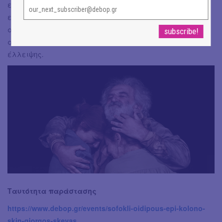
ερμηνεία του πρωταγωνιστή της. Η λιτότητα στα
επιμέρους στοιχεία της, ο δισταγμός για κάτι πιο πέρα
από μια απλή και εκ του αποτελέσματος συμβατική
ανάγνωση του πρωτοτύπου δημιούργησε μια αίσθηση
έλλειψης.
Ταυτότητα παράστασης
https://www.debop.gr/events/sofokli-oidipous-epi-kolono-
skin-giorgos-skevas