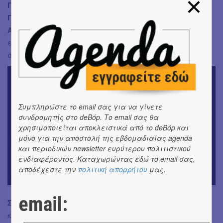
Γιώργου Φριντζήλα, Νίκου Δερτιλή,
Γιώργου Μπούτσικα, Πάνου Αποστολόπουλου,
Αντώνη Αντωνιάδη, Πάρι Παρασκευάδη
προσπάθησε
εμφανώς για ό,τι ήταν εφικτό μέσα στη γενικότερη
συνθήκη της μονομερούς προσέγγισης.
Συμπληρώστε το email σας για να γίνετε
συνδρομητής στο deBόp. Το email σας θα
χρησιμοποιείται αποκλειστικά από το deBόp και
μόνο για την αποστολή της εβδομαδιαίας agenda
και περιοδικών newsletter ευρύτερου πολιτιστικού
ενδιαφέροντος. Καταχωρώντας εδώ το email σας,
αποδέχεστε την
πολιτική απορρήτου
μας.
email:
Σύνολο:
Μια κλασικότροπη παράσταση που στηρίζεται
και οφείλει πολλά στη στιβαρή και συνειδητοποιημένη