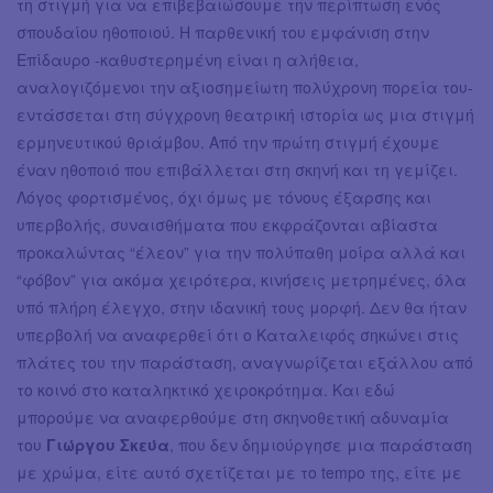
τη στιγμή για να επιβεβαιώσουμε την περίπτωση ενός
σπουδαίου ηθοποιού. Η παρθενική του εμφάνιση στην
Επίδαυρο -καθυστερημένη είναι η αλήθεια,
αναλογιζόμενοι την αξιοσημείωτη πολύχρονη πορεία του-
εντάσσεται στη σύγχρονη θεατρική ιστορία ως μια στιγμή
ερμηνευτικού θριάμβου. Από την πρώτη στιγμή έχουμε
έναν ηθοποιό που επιβάλλεται στη σκηνή και τη γεμίζει.
Λόγος φορτισμένος, όχι όμως με τόνους έξαρσης και
υπερβολής, συναισθήματα που εκφράζονται αβίαστα
προκαλώντας “έλεον” για την πολύπαθη μοίρα αλλά και
“φόβον” για ακόμα χειρότερα, κινήσεις μετρημένες, όλα
υπό πλήρη έλεγχο, στην ιδανική τους μορφή. Δεν θα ήταν
υπερβολή να αναφερθεί ότι ο Καταλειφός σηκώνει στις
πλάτες του την παράσταση, αναγνωρίζεται εξάλλου από
το κοινό στο καταληκτικό χειροκρότημα. Και εδώ
μπορούμε να αναφερθούμε στη σκηνοθετική αδυναμία
του
Γιώργου Σκεύα
, που δεν δημιούργησε μια παράσταση
με χρώμα, είτε αυτό σχετίζεται με το tempo της, είτε με