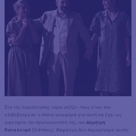
Στα της παράστασης τώρα αξίζει -ίσως είναι και
επιβεβλημένο- η όποια αναφορά για αυτή να έχει ως
αφετηρία τον πρωταγωνιστή της, τον
Δημήτρη
Καταλειφό
(Οιδίπους). Ασφαλώς δεν περιμέναμε αυτήν