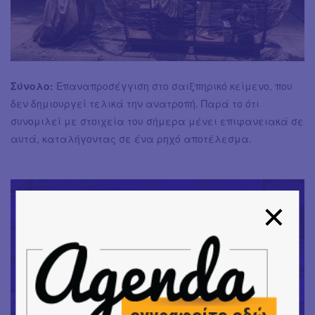
Σύνολο:
Επαναπροσέγγιση στο σαιξπηρικό κείμενο, που
δεν δημιουργεί τελικά την ανατροπή. Παρά το ότι
συνομιλεί με στοιχεία του σήμερα μένει επιφανειακά σε
αυτά, καταλήγοντας σε ένα ρηχό αποτέλεσμα.