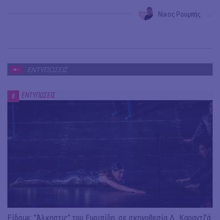
Νίκος Ρουμπής
→
ΕΝΤΥΠΩΣΕΙΣ
ΕΝΤΥΠΩΣΕΙΣ
#
Είδαμε: "Άλκηστις" του Ευριπίδη, σε σκηνοθεσία Δ. Καραντζά