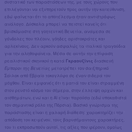
συστατικό των παραστάσεων της, με τους χώρους που
επιλέγονται να εξυπηρετούν προς αυτήν την κατεύθυνση,
εδώ φαίνεται ότι το αποτέλεσμα ήταν αντιστρόφως
ανάλογο. Δύσκολα μπορεί να πειστεί κανείς ότι
βρισκόμαστε στη γοητευτική Βενετία, ανάμεσα σε
γόνδολες που πλέουν, γόηδες αριστοκράτες και
αρλεκίνους. Δεν αρκούν ασφαλώς τα ιταλικά τραγούδια
για την αληθοφάνεια. Μέσα σε αυτήν την επίφαση
ρεαλιστικού σκηνικού η κατά
Γκραουζίνις
διασκευή
Έμποροι της Βενετίας
μετατρέπει τον σαιξπηρικό
Σάιλοκ από Εβραίο τοκογλύφο σε έναν σιδερά του
μόχθου. Είναι εμφανές ότι η ματιά του είναι στραμμένη
στον ρευστό κόσμο του σήμερα, στην έλλειψη αρχών και
αισθημάτων, ενώ και η AΙ είναι παρούσα (εδώ υποκαθιστά
τον σημαντικό ρόλο της Πόρσια). Βασικό γνώρισμα της
παράστασης είναι η χαλαρή διάθεση: χαρακτηρίζει την
απόδοση του κειμένου, τους βαρυσήμαντους χαρακτήρες,
του τι εκπροσωπούν αυτοί, τις αξίες που φέρουν, ομοίως