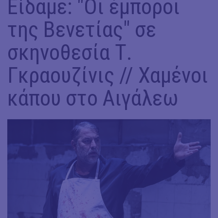
Είδαμε: "Οι έμποροι
της Βενετίας" σε
σκηνοθεσία Τ.
Γκραουζίνις // Χαμένοι
κάπου στο Αιγάλεω